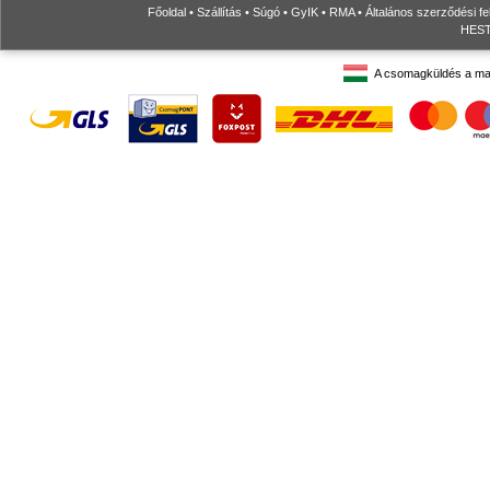
Főoldal
•
Szállítás
•
Súgó
•
GyIK
•
RMA
•
Általános szerződési fe
HESTO
A csomagküldés a ma