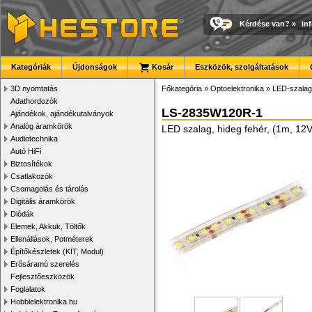
Kérdése van?
»
in
Kategóriák
Újdonságok
Kosár
Eszközök, szolgáltatások
3D nyomtatás
Főkategória
»
Optoelektronika
»
LED-szalago
Adathordozók
LS-2835W120R-1
Ajándékok, ajándékutalványok
Analóg áramkörök
LED szalag, hideg fehér, (1m, 12V
Audiotechnika
Autó HiFi
Biztosítékok
Csatlakozók
Csomagolás és tárolás
Digitális áramkörök
Diódák
Elemek, Akkuk, Töltők
Ellenállások, Potméterek
Építőkészletek (KIT, Modul)
Erősáramú szerelés
Fejlesztőeszközök
Foglalatok
Hobbielektronika.hu