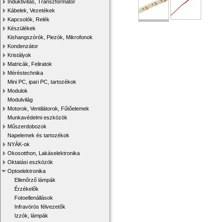
Induktivitás, Transzformátor
Kábelek, Vezetékek
Kapcsolók, Relék
Készülékek
Kishangszórók, Piezók, Mikrofonok
Kondenzátor
Kristályok
Matricák, Feliratok
Méréstechnika
Mini PC, ipari PC, tartozékok
Modulok
Modulvilág
Motorok, Ventilátorok, Fűtőelemek
Munkavédelmi eszközök
Műszerdobozok
Napelemek és tartozékok
NYÁK-ok
Okosotthon, Lakáselektronika
Oktatási eszközök
Optoelektronika
Ellenőrző lámpák
Érzékelők
Fotoellenállások
Infravörös félvezetők
Izzók, lámpák