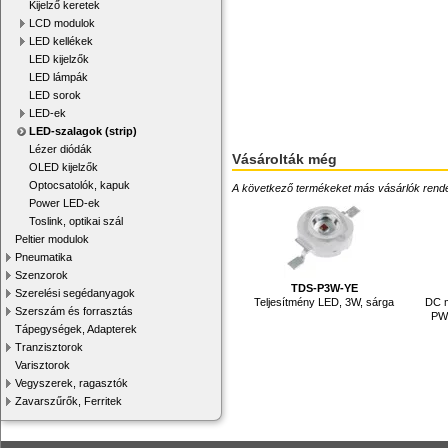
Kijelző keretek
LCD modulok
LED kellékek
LED kijelzők
LED lámpák
LED sorok
LED-ek
LED-szalagok (strip)
Lézer diódák
Vásárolták még
OLED kijelzők
Optocsatolók, kapuk
A következő termékeket más vásárlók rendelték
Power LED-ek
Toslink, optikai szál
Peltier modulok
Pneumatika
Szenzorok
TDS-P3W-YE
Szerelési segédanyagok
Teljesítmény LED, 3W, sárga
DC m
Szerszám és forrasztás
PWM
Tápegységek, Adapterek
Tranzisztorok
Varisztorok
Vegyszerek, ragasztók
Zavarszűrők, Ferritek