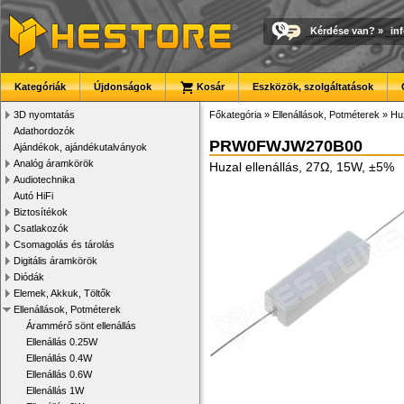
Kérdése van?
»
in
Kategóriák
Újdonságok
Kosár
Eszközök, szolgáltatások
3D nyomtatás
Főkategória
»
Ellenállások, Potméterek
»
Huz
Adathordozók
PRW0FWJW270B00
Ajándékok, ajándékutalványok
Analóg áramkörök
Huzal ellenállás, 27Ω, 15W, ±5%
Audiotechnika
Autó HiFi
Biztosítékok
Csatlakozók
Csomagolás és tárolás
Digitális áramkörök
Diódák
Elemek, Akkuk, Töltők
Ellenállások, Potméterek
Árammérő sönt ellenállás
Ellenállás 0.25W
Ellenállás 0.4W
Ellenállás 0.6W
Ellenállás 1W