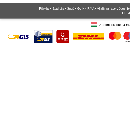
Főoldal
•
Szállítás
•
Súgó
•
GyIK
•
RMA
•
Általános szerződési fe
HESTO
A csomagküldés a ma