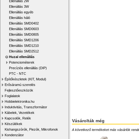
Ellenállás 2W
Ellenállás 3W
Ellenállás egyéb
Ellenállás háló
Ellenállás SMD0402
Ellenállás SMD0603
Ellenállás SMD0805
Ellenállás SMD1206
Ellenállás SMD1210
Ellenállás SMD2512
Huzal ellenállás
Potenciométerek
Precíziós ellenállás (DIP)
PTC - NTC
Építőkészletek (KIT, Modul)
Erősáramú szerelés
Fejlesztőeszközök
Foglalatok
Hobbielektronika.hu
Induktivitás, Transzformátor
Kábelek, Vezetékek
Kapcsolók, Relék
Vásárolták még
Készülékek
Kishangszórók, Piezók, Mikrofonok
A következő termékeket más vásárlók rendelték
Kondenzátor