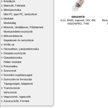
Kristályok
Matricák, Feliratok
Méréstechnika
Mini PC, ipari PC, tartozékok
EB0249TB
Modulok
Izzó, BA9S, bajonett, 24V, 4W,
Bizto
Modulvilág
VISIONPRO, T4W
Motorok, Ventilátorok, Fűtőelemek
Munkavédelmi eszközök
Műszerdobozok
Napelemek és tartozékok
NYÁK-ok
Okosotthon, Lakáselektronika
Oktatási eszközök
Optoelektronika
Peltier modulok
Pneumatika
Szenzorok
Szerelési segédanyagok
Szerszám és forrasztás
Tápegységek, Adapterek
Tranzisztorok
Varisztorok
Vegyszerek, ragasztók
Zavarszűrők, Ferritek