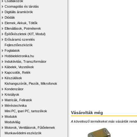
Csatlakozók
Csomagolás és tárolás
Digitális áramkörök
Diódák
Elemek, Akkuk, Töltők
Ellenállások, Potméterek
Építőkészletek (KIT, Modul)
Erősáramú szerelés
Fejlesztőeszközök
Foglalatok
Hobbielektronika.hu
Induktivitás, Transzformátor
Kábelek, Vezetékek
Kapcsolók, Relék
Készülékek
Kishangszórók, Piezók, Mikrofonok
Kondenzátor
Kristályok
Matricák, Feliratok
Méréstechnika
Mini PC, ipari PC, tartozékok
Vásárolták még
Modulok
A következő termékeket más vásárlók rendelték
Modulvilág
Motorok, Ventilátorok, Fűtőelemek
Munkavédelmi eszközök