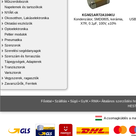
Műszerdobozok
Napelemek és tartozékok
NYÁK-ok
KGM21AR72A104KU
Okosotthon, Lakáselektronika
Kondenzátor, SMD0805, kerámia,
USB-
X7R, 0.1µF, 100V, ±10%
Oktatási eszközök
Optoelektronika
Peltier modulok
Pneumatika
Szenzorok
Szerelési segédanyagok
Szerszám és forrasztás
Tápegységek, Adapterek
Tranzisztorok
Varisztorok
Vegyszerek, ragasztók
Zavarszűrők, Ferritek
Főoldal
•
Szállítás
•
Súgó
•
GyIK
•
RMA
•
Általános szerződési fe
HESTO
A csomagküldés a ma