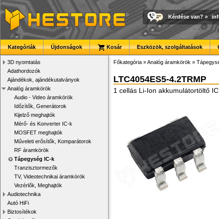
Kérdése van?
»
in
Kategóriák
Újdonságok
Kosár
Eszközök, szolgáltatások
3D nyomtatás
Főkategória
»
Analóg áramkörök
»
Tápegysé
Adathordozók
LTC4054ES5-4.2TRMP
Ajándékok, ajándékutalványok
Analóg áramkörök
1 cellás Li-Ion akkumulátortöltő 
Audio - Video áramkörök
Időzítők, Generátorok
Kijelző meghajtók
Mérő- és Konverter IC-k
MOSFET meghajtók
Műveleti erősítők, Komparátorok
RF áramkörök
Tápegység IC-k
Tranzisztormezők
TV, Videotechnikai áramkörök
Vezérlők, Meghajtók
Audiotechnika
Autó HiFi
Biztosítékok