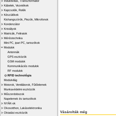
Induktivitás, Transzformátor
Kábelek, Vezetékek
Kapcsolók, Relék
Készülékek
Kishangszórók, Piezók, Mikrofonok
Kondenzátor
Kristályok
Matricák, Feliratok
Méréstechnika
Mini PC, ipari PC, tartozékok
Modulok
Antennák
GPS eszközök
GSM modulok
Kommunikációs modulok
RF modulok
RFID technológia
Modulvilág
Motorok, Ventilátorok, Fűtőelemek
Munkavédelmi eszközök
Műszerdobozok
Napelemek és tartozékok
NYÁK-ok
Okosotthon, Lakáselektronika
Vásárolták még
Oktatási eszközök