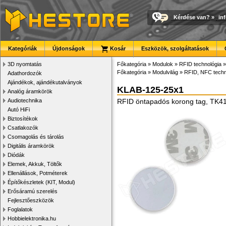
Kérdése van?
»
in
Kategóriák
Újdonságok
Kosár
Eszközök, szolgáltatások
3D nyomtatás
Főkategória
»
Modulok
»
RFID technológia
»
Főkategória
»
Modulvilág
»
RFID, NFC techn
Adathordozók
Ajándékok, ajándékutalványok
KLAB-125-25x1
Analóg áramkörök
Audiotechnika
RFID öntapadós korong tag, TK41
Autó HiFi
Biztosítékok
Csatlakozók
Csomagolás és tárolás
Digitális áramkörök
Diódák
Elemek, Akkuk, Töltők
Ellenállások, Potméterek
Építőkészletek (KIT, Modul)
Erősáramú szerelés
Fejlesztőeszközök
Foglalatok
Hobbielektronika.hu