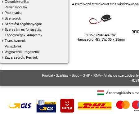
Optoelektronika
A következő termékeket más vásárlók rendelték
Peltier modulok
Pneumatika
Szenzorok
Szerelési segédanyagok
Szerszám és forrasztás
RFID
3525-SPKR-4R-3W
Tápegységek, Adapterek
Hangszóró, 4Ω, 3W, 35 x 25mm
Tranzisztorok
Varisztorok
Vegyszerek, ragasztók
Zavarszűrők, Ferritek
Főoldal
•
Szállítás
•
Súgó
•
GyIK
•
RMA
•
Általános szerződési fe
HESTO
A csomagküldés a ma