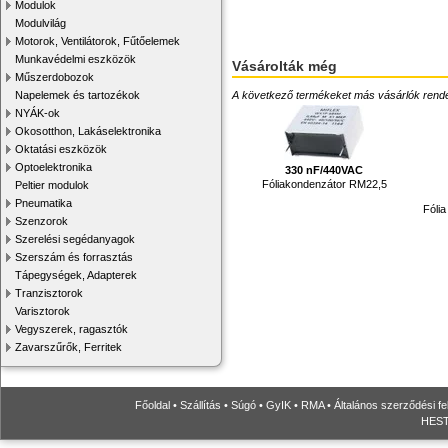
Modulok
Modulvilág
Motorok, Ventilátorok, Fűtőelemek
Munkavédelmi eszközök
Vásárolták még
Műszerdobozok
Napelemek és tartozékok
A következő termékeket más vásárlók rendelték
NYÁK-ok
Okosotthon, Lakáselektronika
Oktatási eszközök
Optoelektronika
330 nF/440VAC
Fóliakondenzátor RM22,5
Peltier modulok
Pneumatika
Fóli
Szenzorok
Szerelési segédanyagok
Szerszám és forrasztás
Tápegységek, Adapterek
Tranzisztorok
Varisztorok
Vegyszerek, ragasztók
Zavarszűrők, Ferritek
Főoldal
•
Szállítás
•
Súgó
•
GyIK
•
RMA
•
Általános szerződési fe
HESTO