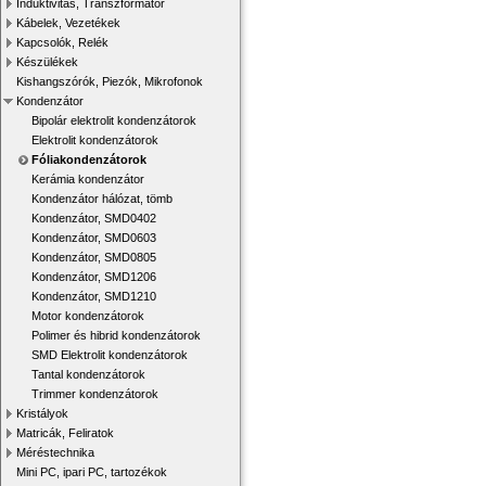
Induktivitás, Transzformátor
Kábelek, Vezetékek
Kapcsolók, Relék
Készülékek
Kishangszórók, Piezók, Mikrofonok
Kondenzátor
Bipolár elektrolit kondenzátorok
Elektrolit kondenzátorok
Fóliakondenzátorok
Kerámia kondenzátor
Kondenzátor hálózat, tömb
Kondenzátor, SMD0402
Kondenzátor, SMD0603
Kondenzátor, SMD0805
Kondenzátor, SMD1206
Kondenzátor, SMD1210
Motor kondenzátorok
Polimer és hibrid kondenzátorok
SMD Elektrolit kondenzátorok
Tantal kondenzátorok
Trimmer kondenzátorok
Kristályok
Matricák, Feliratok
Méréstechnika
Mini PC, ipari PC, tartozékok