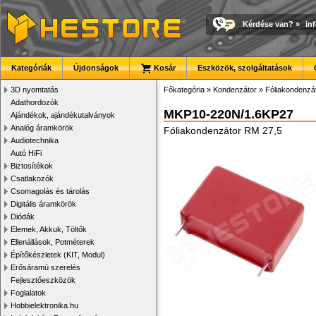
Kérdése van?
»
in
Kategóriák
Újdonságok
Kosár
Eszközök, szolgáltatások
3D nyomtatás
Főkategória
»
Kondenzátor
»
Fóliakondenzá
Adathordozók
MKP10-220N/1.6KP27
Ajándékok, ajándékutalványok
Analóg áramkörök
Fóliakondenzátor RM 27,5
Audiotechnika
Autó HiFi
Biztosítékok
Csatlakozók
Csomagolás és tárolás
Digitális áramkörök
Diódák
Elemek, Akkuk, Töltők
Ellenállások, Potméterek
Építőkészletek (KIT, Modul)
Erősáramú szerelés
Fejlesztőeszközök
Foglalatok
Hobbielektronika.hu