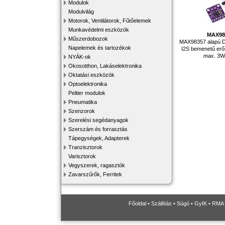
Modulok
Modulvilág
Motorok, Ventilátorok, Fűtőelemek
Munkavédelmi eszközök
MAX98
Műszerdobozok
MAX98357 alapú D-o
Napelemek és tartozékok
I2S bemenetű erő
max. 3W
NYÁK-ok
Okosotthon, Lakáselektronika
Oktatási eszközök
Optoelektronika
Peltier modulok
Pneumatika
Szenzorok
Szerelési segédanyagok
Szerszám és forrasztás
Tápegységek, Adapterek
Tranzisztorok
Varisztorok
Vegyszerek, ragasztók
Zavarszűrők, Ferritek
Főoldal
•
Szállítás
•
Súgó
•
GyIK
•
RMA