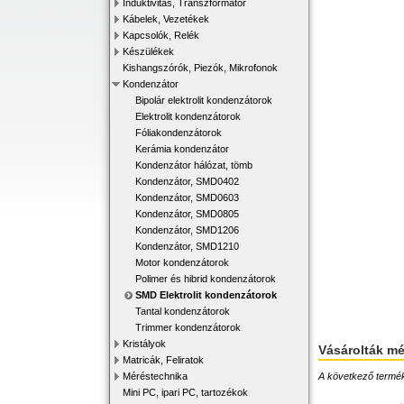
Induktivitás, Transzformátor
Kábelek, Vezetékek
Kapcsolók, Relék
Készülékek
Kishangszórók, Piezók, Mikrofonok
Kondenzátor
Bipolár elektrolit kondenzátorok
Elektrolit kondenzátorok
Fóliakondenzátorok
Kerámia kondenzátor
Kondenzátor hálózat, tömb
Kondenzátor, SMD0402
Kondenzátor, SMD0603
Kondenzátor, SMD0805
Kondenzátor, SMD1206
Kondenzátor, SMD1210
Motor kondenzátorok
Polimer és hibrid kondenzátorok
SMD Elektrolit kondenzátorok
Tantal kondenzátorok
Trimmer kondenzátorok
Kristályok
Vásárolták m
Matricák, Feliratok
A következő terméke
Méréstechnika
Mini PC, ipari PC, tartozékok