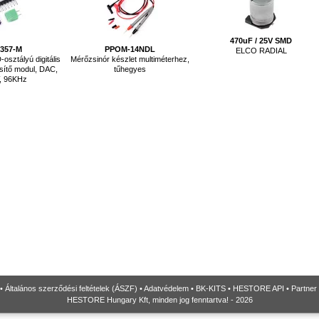
470uF / 25V SMD
357-M
PPOM-14NDL
ELCO RADIAL
sztályú digitális
Mérőzsinór készlet multiméterhez,
sítő modul, DAC,
tűhegyes
, 96KHz
•
Általános szerződési feltételek (ÁSZF)
•
Adatvédelem
•
BK-KITS
•
HESTORE API
•
Partner
HESTORE Hungary Kft, minden jog fenntartva! - 2026