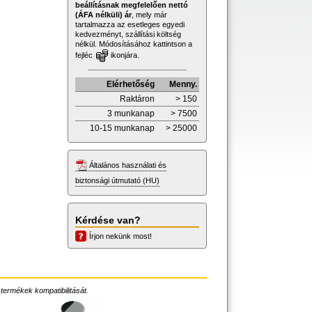
beállításnak megfelelően nettó
(ÁFA nélküli) ár
, mely már
tartalmazza az esetleges egyedi
kedvezményt, szállítási költség
nélkül. Módosításához kattintson a
fejléc
ikonjára.
Elérhetőség
Menny.
Raktáron
> 150
3 munkanap
> 7500
10-15 munkanap
> 25000
Általános használati és
biztonsági útmutató (HU)
Kérdése van?
Írjon nekünk most!
 termékek kompatibilitását.