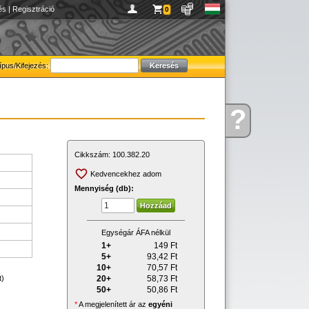
és
|
Regisztráció
0
ípus/Kifejezés:
?
Kérdése
van
Cikkszám:
100.382.20
Kedvencekhez adom
Mennyiség (db):
Egységár ÁFA nélkül
1+
149
Ft
5+
93,42
Ft
10+
70,57
Ft
20+
58,73
Ft
t)
50+
50,86
Ft
*
A megjelenített ár az
egyéni