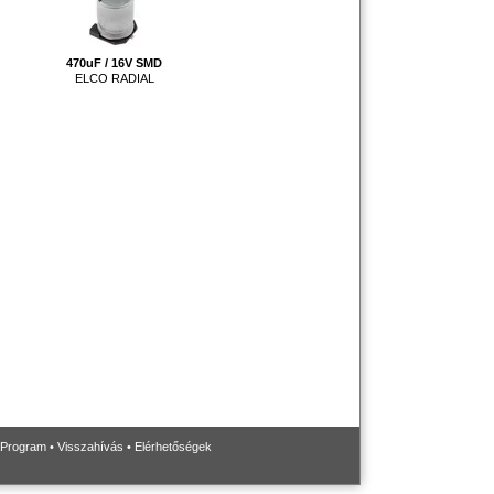
470uF / 16V SMD
ELCO RADIAL
 Program
•
Visszahívás
•
Elérhetőségek