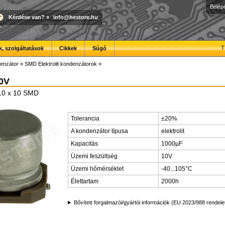
Belép
Kérdése van?
»
info@hestore.hu
T
, szolgáltatások
Cikkek
Súgó
enzátor
»
SMD Elektrolit kondenzátorok
»
10V
10 x 10 SMD
Tolerancia
±20%
A kondenzátor típusa
elektrolit
Kapacitás
1000µF
Üzemi feszültség
10V
Üzemi hőmérséklet
-40...105°C
Élettartam
2000h
Bővített forgalmazói/gyártói információk (EU 2023/988 rendele