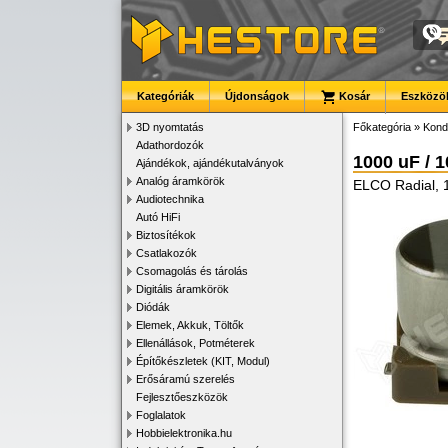
Kategóriák
Újdonságok
Kosár
Eszközök
3D nyomtatás
Főkategória
»
Kond
Adathordozók
1000 uF / 
Ajándékok, ajándékutalványok
Analóg áramkörök
ELCO Radial, 
Audiotechnika
Autó HiFi
Biztosítékok
Csatlakozók
Csomagolás és tárolás
Digitális áramkörök
Diódák
Elemek, Akkuk, Töltők
Ellenállások, Potméterek
Építőkészletek (KIT, Modul)
Erősáramú szerelés
Fejlesztőeszközök
Foglalatok
Hobbielektronika.hu