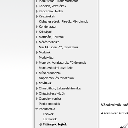
Induktivitás, Transzformátor
Kábelek, Vezetékek
Kapcsolók, Relék
Készülékek
Kishangszórók, Piezók, Mikrofonok
Kondenzátor
Kristályok
Matricák, Feliratok
Méréstechnika
Mini PC, ipari PC, tartozékok
Modulok
Modulvilág
Motorok, Ventilátorok, Fűtőelemek
Munkavédelmi eszközök
Műszerdobozok
Napelemek és tartozékok
NYÁK-ok
Okosotthon, Lakáselektronika
Oktatási eszközök
Optoelektronika
Peltier modulok
Vásárolták m
Pneumatika
A következő terméke
Csövek
Érzékelők
Fittingek, fojtók