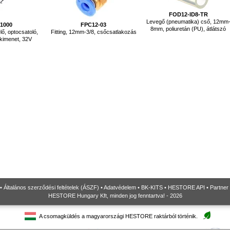
FOD12-ID8-TR
Levegő (pneumatika) cső, 12mm
1000
FPC12-03
8mm, poliuretán (PU), átlátszó
lő, optocsatoló,
Fitting, 12mm-3/8, csőcsatlakozás
 kimenet, 32V
•
Általános szerződési feltételek (ÁSZF)
•
Adatvédelem
•
BK-KITS
•
HESTORE API
•
Partner
HESTORE Hungary Kft, minden jog fenntartva! - 2026
A csomagküldés a magyarországi HESTORE raktárból történik.