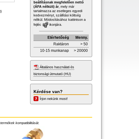
beállításnak megfelelően nettó
(ÁFA nélküli) ár
, mely már
tartalmazza az esetleges egyedi
t)
kedvezményt, szállítási költség
nélkül. Módosításához kattintson a
fejléc
ikonjára.
Elérhetőség
Menny.
Raktáron
> 50
10-15 munkanap
> 20000
Általános használati és
biztonsági útmutató (HU)
Kérdése van?
Írjon nekünk most!
 termékek kompatibilitását.