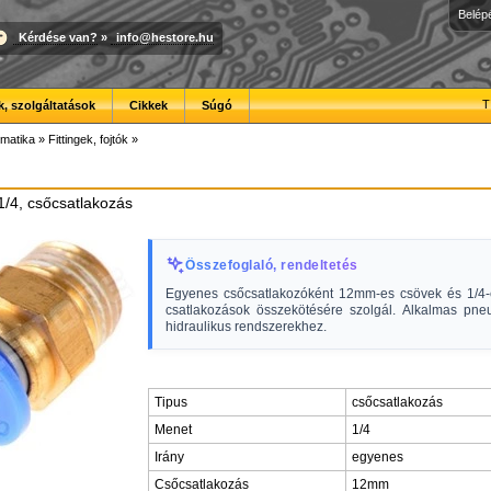
Belép
Kérdése van?
»
info@hestore.hu
T
, szolgáltatások
Cikkek
Súgó
matika
»
Fittingek, fojtók
»
1/4, csőcsatlakozás
Összefoglaló, rendeltetés
Egyenes csőcsatlakozóként 12mm-es csövek és 1/4
csatlakozások összekötésére szolgál. Alkalmas pne
hidraulikus rendszerekhez.
Tipus
csőcsatlakozás
Menet
1/4
Irány
egyenes
Csőcsatlakozás
12mm