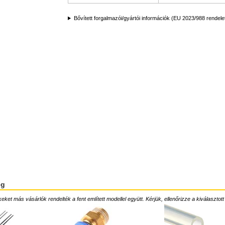
Bővített forgalmazói/gyártói információk (EU 2023/988 rendele
ég
ket más vásárlók rendelték a fent említett modellel együtt. Kérjük, ellenőrizze a kiválasztott