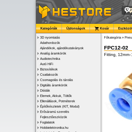
Kategóriák
Újdonságok
Kosár
Eszközök
3D nyomtatás
Főkategória
»
Pneu
Adathordozók
FPC12-02
Ajándékok, ajándékutalványok
Analóg áramkörök
Fitting, 12mm-
Audiotechnika
Autó HiFi
Biztosítékok
Csatlakozók
Csomagolás és tárolás
Digitális áramkörök
Diódák
Elemek, Akkuk, Töltők
Ellenállások, Potméterek
Építőkészletek (KIT, Modul)
Erősáramú szerelés
Fejlesztőeszközök
Foglalatok
Hobbielektronika.hu