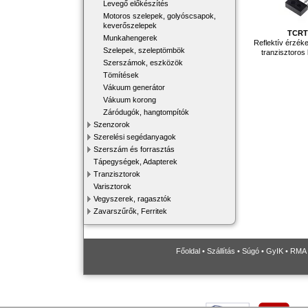
Levegő előkészítés
Motoros szelepek, golyóscsapok,
keverőszelepek
TCRT
Munkahengerek
Reflektív érzéke
Szelepek, szeleptömbök
tranzisztoros
Szerszámok, eszközök
Tömítések
Vákuum generátor
Vákuum korong
Záródugók, hangtompítók
Szenzorok
Szerelési segédanyagok
Szerszám és forrasztás
Tápegységek, Adapterek
Tranzisztorok
Varisztorok
Vegyszerek, ragasztók
Zavarszűrők, Ferritek
Főoldal
•
Szállítás
•
Súgó
•
GyIK
•
RMA