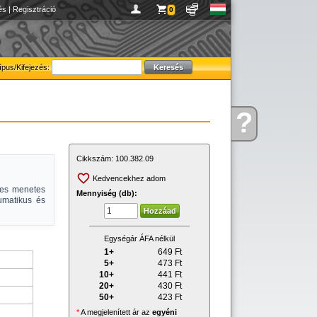
és
|
Regisztráció
0
ípus/Kifejezés:
?
Kérdése
van
Cikkszám:
100.382.09
Kedvencekhez adom
-es menetes
Mennyiség (db):
umatikus és
Egységár ÁFA nélkül
1+
649
Ft
5+
473
Ft
10+
441
Ft
20+
430
Ft
50+
423
Ft
*
A megjelenített ár az
egyéni