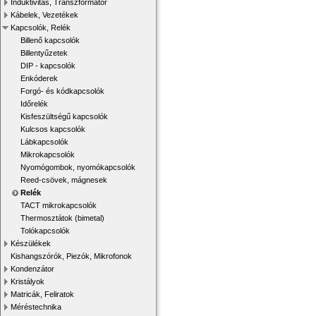
Induktivitás, Transzformátor
Kábelek, Vezetékek
Kapcsolók, Relék
Billenő kapcsolók
Billentyűzetek
DIP - kapcsolók
Enkóderek
Forgó- és kódkapcsolók
Időrelék
Kisfeszültségű kapcsolók
Kulcsos kapcsolók
Lábkapcsolók
Mikrokapcsolók
Nyomógombok, nyomókapcsolók
Reed-csövek, mágnesek
Relék
TACT mikrokapcsolók
Thermosztátok (bimetal)
Tolókapcsolók
Készülékek
Kishangszórók, Piezók, Mikrofonok
Kondenzátor
Kristályok
Matricák, Feliratok
Méréstechnika