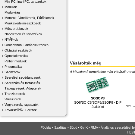
Mini PC, ipari PC, tartozékok
Modulok
Modulvilág
Motorok, Ventilátorok, Fűtőelemek
Munkavédelmi eszközök
Műszerdobozok
Napelemek és tartozékok
NYÁK-ok
Okosotthon, Lakáselektronika
Oktatási eszközök
Optoelektronika
Peltier modulok
Vásárolták még
Pneumatika
A következő termékeket más vásárlók rendelték
Szenzorok
Szerelési segédanyagok
Szerszám és forrasztás
Tápegységek, Adapterek
Tranzisztorok
SOSOP8
Varisztorok
SO8/SOIC8/SOP8/SSOP8 - DIP
Vegyszerek, ragasztók
9x15 
átalakító
Zavarszűrők, Ferritek
Főoldal
•
Szállítás
•
Súgó
•
GyIK
•
RMA
•
Általános szerződési fe
HESTO