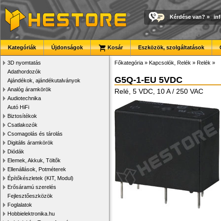
Kérdése van?
»
in
Kategóriák
Újdonságok
Kosár
Eszközök, szolgáltatások
3D nyomtatás
Főkategória
»
Kapcsolók, Relék
»
Relék
»
Adathordozók
G5Q-1-EU 5VDC
Ajándékok, ajándékutalványok
Analóg áramkörök
Relé, 5 VDC, 10 A / 250 VAC
Audiotechnika
Autó HiFi
Biztosítékok
Csatlakozók
Csomagolás és tárolás
Digitális áramkörök
Diódák
Elemek, Akkuk, Töltők
Ellenállások, Potméterek
Építőkészletek (KIT, Modul)
Erősáramú szerelés
Fejlesztőeszközök
Foglalatok
Hobbielektronika.hu