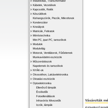
Induktivitás, Transzformátor
Kábelek, Vezetékek
Kapcsolók, Relék
Készülékek
Kishangszórók, Piezók, Mikrofonok
Kondenzátor
Kristályok
Matricák, Feliratok
Méréstechnika
Mini PC, ipari PC, tartozékok
Modulok
Modulvilág
Motorok, Ventilátorok, Fűtőelemek
Munkavédelmi eszközök
Műszerdobozok
Napelemek és tartozékok
NYÁK-ok
Okosotthon, Lakáselektronika
Oktatási eszközök
Optoelektronika
Ellenőrző lámpák
Érzékelők
Fotoellenállások
Vásárolták m
Infravörös félvezetők
Izzók, lámpák
A következő terméke