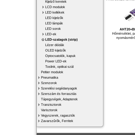
Kijelző keretek
LCD modulok
LED kellékek
LED kijelzők
LED lámpák
LED sorok
AHT20+B
Hőmérséklet, pá
LED-ek
nyomásmérő
LED-szalagok (strip)
Lézer diódák
OLED kijelzők
Optocsatolók, kapuk
Power LED-ek
Toslink, optikai szál
Peltier modulok
Pneumatika
Szenzorok
Szerelési segédanyagok
Szerszám és forrasztás
Tápegységek, Adapterek
Tranzisztorok
Varisztorok
Vegyszerek, ragasztók
Zavarszűrők, Ferritek