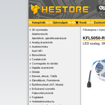
Kategóriák
Újdonságok
Kosár
Eszközök
3D nyomtatás
Főkategória
»
Opto
Adathordozók
KFL5050-R
Ajándékok, ajándékutalványok
Analóg áramkörök
LED szalag, S
Audiotechnika
Autó HiFi
Biztosítékok
Csatlakozók
Csomagolás és tárolás
Digitális áramkörök
Diódák
Elemek, Akkuk, Töltők
Ellenállások, Potméterek
Építőkészletek (KIT, Modul)
Erősáramú szerelés
Fejlesztőeszközök
Foglalatok
Hobbielektronika.hu