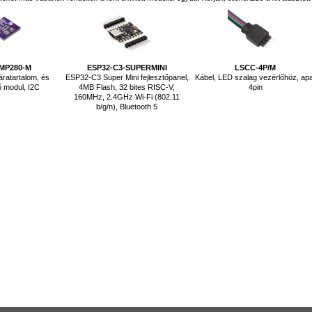
MP280-M
ESP32-C3-SUPERMINI
LSCC-4P/M
ratartalom, és
ESP32-C3 Super Mini fejlesztőpanel,
Kábel, LED szalag vezérlőhöz, ap
 modul, I2C
4MB Flash, 32 bites RISC-V,
4pin
160MHz, 2.4GHz Wi-Fi (802.11
b/g/n), Bluetooth 5