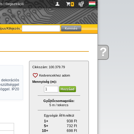
és
|
Regisztráció
0
ípus/Kifejezés:
?
Kérdése
van
Cikkszám:
100.379.79
Kedvencekhez adom
dekorációs
Mennyiség (m):
szültséggel
zöggel. IP20
Gyűjtőcsomagolás:
5 m / tekercs
Egységár ÁFA nélkül
1+
938
Ft
5+
732
Ft
10+
698
Ft