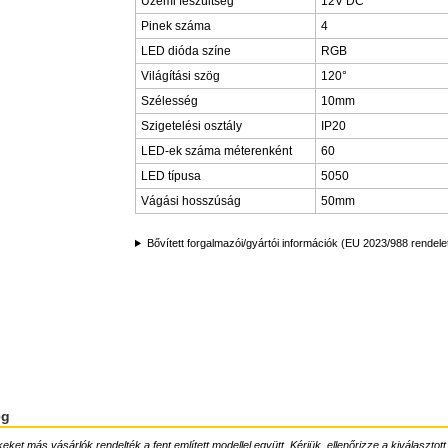
Üzemi feszültség
12V DC
Pinek száma
4
LED dióda színe
RGB
Világítási szög
120°
Szélesség
10mm
Szigetelési osztály
IP20
LED-ek száma méterenként
60
LED típusa
5050
Vágási hosszúság
50mm
Bővített forgalmazói/gyártói információk (EU 2023/988 rendele
ég
ket más vásárlók rendelték a fent említett modellel együtt. Kérjük, ellenőrizze a kiválasztott