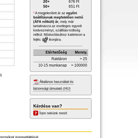
20+
676
Ft
50+
651
Ft
*
A megjelenített ár az
egyéni
beállításnak megfelelően nettó
(ÁFA nélküli) ár
, mely már
tartalmazza az esetleges egyedi
kedvezményt, szállítási költség
nélkül. Módosításához kattintson a
fejléc
ikonjára.
Elérhetőség
Menny.
Raktáron
> 25
10-15 munkanap
> 100000
t)
Általános használati és
biztonsági útmutató (HU)
Kérdése van?
Írjon nekünk most!
 termékek kompatibilitását.