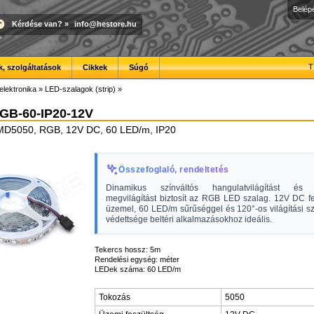
Belép
Kérdése van?
»
info@hestore.hu
T
, szolgáltatások
Cikkek
Súgó
elektronika
»
LED-szalagok (strip)
»
GB-60-IP20-12V
MD5050, RGB, 12V DC, 60 LED/m, IP20
Összefoglaló, rendeltetés
Dinamikus színváltós hangulatvilágítást és 
megvilágítást biztosít az RGB LED szalag. 12V DC fe
üzemel, 60 LED/m sűrűséggel és 120°-os világítási s
védettsége beltéri alkalmazásokhoz ideális.
Tekercs hossz: 5m
Rendelési egység: méter
LEDek száma: 60 LED/m
Tokozás
5050