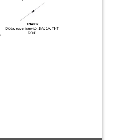
1N4007
Dióda, egyenirányító, 1kV, 1A, THT,
DO41
a,