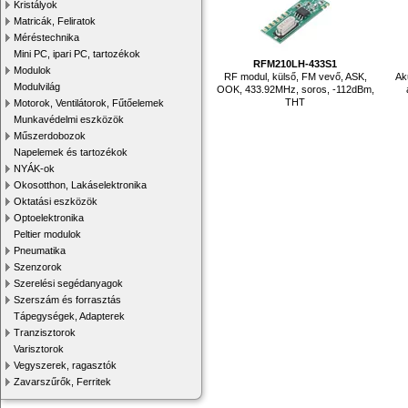
Kristályok
Matricák, Feliratok
Méréstechnika
Mini PC, ipari PC, tartozékok
RFM210LH-433S1
Modulok
RF modul, külső, FM vevő, ASK,
Ak
Modulvilág
OOK, 433.92MHz, soros, -112dBm,
THT
Motorok, Ventilátorok, Fűtőelemek
Munkavédelmi eszközök
Műszerdobozok
Napelemek és tartozékok
NYÁK-ok
Okosotthon, Lakáselektronika
Oktatási eszközök
Optoelektronika
Peltier modulok
Pneumatika
Szenzorok
Szerelési segédanyagok
Szerszám és forrasztás
Tápegységek, Adapterek
Tranzisztorok
Varisztorok
Vegyszerek, ragasztók
Zavarszűrők, Ferritek