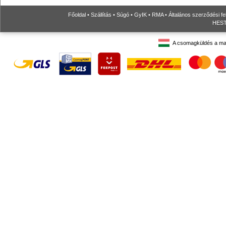
Főoldal
•
Szállítás
•
Súgó
•
GyIK
•
RMA
•
Általános szerződési fe
HESTO
A csomagküldés a ma