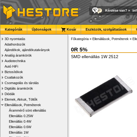
Kérdése van?
»
in
Kategóriák
Újdonságok
Kosár
Eszközök, szolgáltatások
3D nyomtatás
Főkategória
»
Ellenállások, Potméterek
»
El
Adathordozók
0R 5%
Ajándékok, ajándékutalványok
Analóg áramkörök
SMD ellenállás 1W 2512
Audiotechnika
Autó HiFi
Biztosítékok
Csatlakozók
Csomagolás és tárolás
Digitális áramkörök
Diódák
Elemek, Akkuk, Töltők
Ellenállások, Potméterek
Árammérő sönt ellenállás
Ellenállás 0.25W
Ellenállás 0.4W
Ellenállás 0.6W
Ellenállás 1W