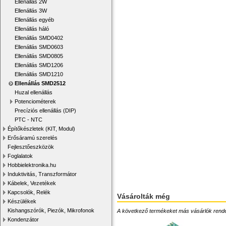
Ellenállás 2W
Ellenállás 3W
Ellenállás egyéb
Ellenállás háló
Ellenállás SMD0402
Ellenállás SMD0603
Ellenállás SMD0805
Ellenállás SMD1206
Ellenállás SMD1210
Ellenállás SMD2512
Huzal ellenállás
Potenciométerek
Precíziós ellenállás (DIP)
PTC - NTC
Építőkészletek (KIT, Modul)
Erősáramú szerelés
Fejlesztőeszközök
Foglalatok
Hobbielektronika.hu
Induktivitás, Transzformátor
Kábelek, Vezetékek
Kapcsolók, Relék
Vásárolták még
Készülékek
Kishangszórók, Piezók, Mikrofonok
A következő termékeket más vásárlók rendelték
Kondenzátor