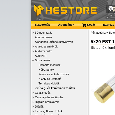
Kategóriák
Újdonságok
Kosár
Eszközök
3D nyomtatás
Főkategória
»
Bizto
Adathordozók
5x20 FST 
Ajándékok, ajándékutalványok
Analóg áramkörök
Biztosíték, lo
Audiotechnika
Autó HiFi
Biztosítékok
Biztosító modulok
Hőbiztosíték
Késes és autó biztosíték
NYÁK-ba ültethető
Termikus kioldók
Üveg- és kerámiabiztosíték
Csatlakozók
Csomagolás és tárolás
Digitális áramkörök
Diódák
Elemek, Akkuk, Töltők