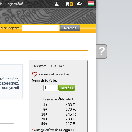
és
|
Regisztráció
0
ípus/Kifejezés:
?
Kérdése
van
Cikkszám:
100.379.47
Kedvencekhez adom
mvédelmére,
Mennyiség (db):
dszerekhez.
aranyozott
Egységár ÁFA nélkül
1+
433
Ft
5+
270
Ft
10+
245
Ft
20+
230
Ft
50+
217
Ft
*
A megjelenített ár az
egyéni