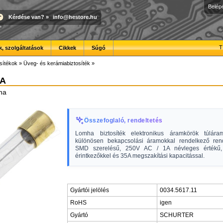
Belép
Kérdése van?
»
info@hestore.hu
T
, szolgáltatások
Cikkek
Súgó
sítékok
»
Üveg- és kerámiabiztosíték
»
1A
mha
Összefoglaló, rendeltetés
Lomha biztosíték elektronikus áramkörök túlára
különösen bekapcsolási áramokkal rendelkező ren
SMD szerelésű, 250V AC / 1A névleges értékű, 
érintkezőkkel és 35A megszakítási kapacitással.
Gyártói jelölés
0034.5617.11
RoHS
igen
Gyártó
SCHURTER