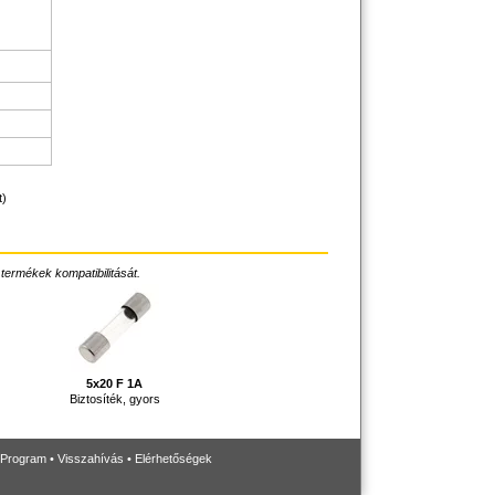
t)
 termékek kompatibilitását.
5x20 F 1A
Biztosíték, gyors
 Program
•
Visszahívás
•
Elérhetőségek