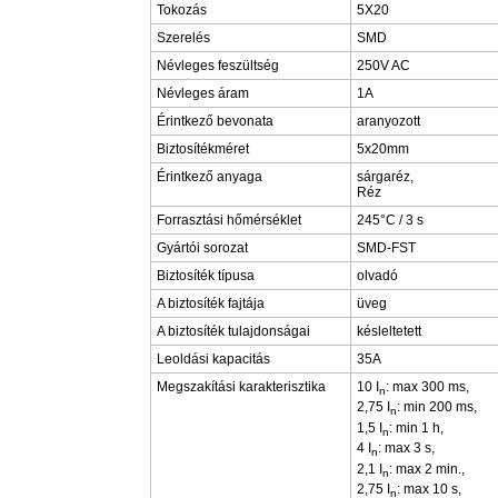
Tokozás
5X20
Szerelés
SMD
Névleges feszültség
250V AC
Névleges áram
1A
Érintkező bevonata
aranyozott
Biztosítékméret
5x20mm
Érintkező anyaga
sárgaréz,
Réz
Forrasztási hőmérséklet
245°C / 3 s
Gyártói sorozat
SMD-FST
Biztosíték típusa
olvadó
A biztosíték fajtája
üveg
A biztosíték tulajdonságai
késleltetett
Leoldási kapacitás
35A
Megszakítási karakterisztika
10 I
: max 300 ms,
n
2,75 I
: min 200 ms,
n
1,5 I
: min 1 h,
n
4 I
: max 3 s,
n
2,1 I
: max 2 min.,
n
2,75 I
: max 10 s,
n