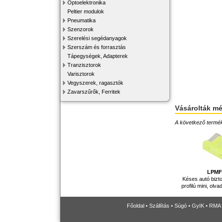
Optoelektronika
Peltier modulok
Pneumatika
Szenzorok
Szerelési segédanyagok
Szerszám és forrasztás
Tápegységek, Adapterek
Tranzisztorok
Varisztorok
Vegyszerek, ragasztók
Zavarszűrők, Ferritek
Vásárolták m
A következő terméke
LPMF
Késes autó bizto
profilú mini, olv
Főoldal
•
Szállítás
•
Súgó
•
GyIK
•
RMA