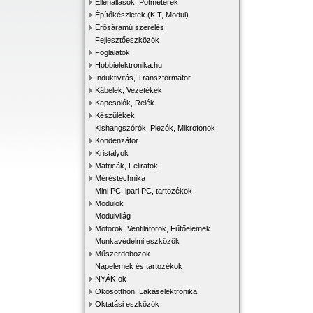
Ellenállások, Potméterek
Építőkészletek (KIT, Modul)
Erősáramú szerelés
Fejlesztőeszközök
Foglalatok
Hobbielektronika.hu
Induktivitás, Transzformátor
Kábelek, Vezetékek
Kapcsolók, Relék
Készülékek
Kishangszórók, Piezók, Mikrofonok
Kondenzátor
Kristályok
Matricák, Feliratok
Méréstechnika
Mini PC, ipari PC, tartozékok
Modulok
Modulvilág
Motorok, Ventilátorok, Fűtőelemek
Munkavédelmi eszközök
Műszerdobozok
Napelemek és tartozékok
NYÁK-ok
Okosotthon, Lakáselektronika
Oktatási eszközök