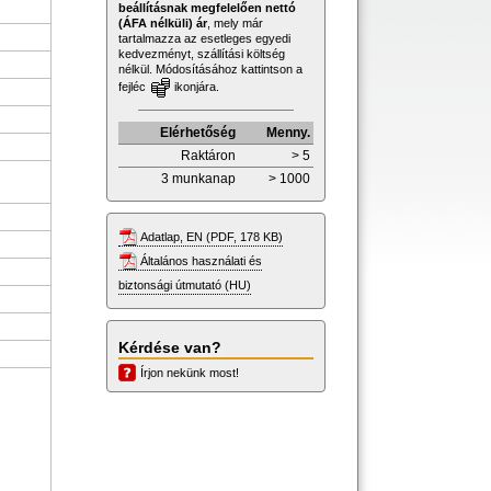
beállításnak megfelelően nettó
(ÁFA nélküli) ár
, mely már
tartalmazza az esetleges egyedi
kedvezményt, szállítási költség
nélkül. Módosításához kattintson a
fejléc
ikonjára.
Elérhetőség
Menny.
Raktáron
> 5
3 munkanap
> 1000
Adatlap, EN (PDF, 178 KB)
Általános használati és
biztonsági útmutató (HU)
Kérdése van?
Írjon nekünk most!