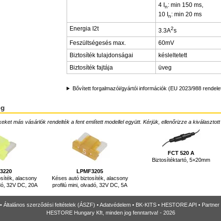
4 I
: min 150 ms,
n
10 I
: min 20 ms
n
Energia I2t
2
3.3A
s
Feszültségesés max.
60mV
Biztosíték tulajdonságai
késleltetett
Biztosíték fajtája
üveg
Bővített forgalmazói/gyártói információk (EU 2023/988 rendele
ég
ket más vásárlók rendelték a fent említett modellel együtt. Kérjük, ellenőrizze a kiválasztott
FCT 520 A
Biztosítéktartó, 5×20mm
3220
LPMF3205
síték, alacsony
Késes autó biztosíték, alacsony
adó, 32V DC, 20A
profilú mini, olvadó, 32V DC, 5A
•
Általános szerződési feltételek (ÁSZF)
•
Adatvédelem
•
BK-KITS
•
HESTORE API
•
Partner
HESTORE Hungary Kft, minden jog fenntartva! - 2026