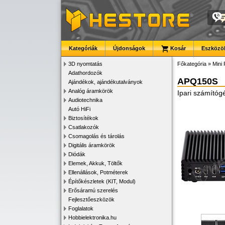
Kategóriák
Újdonságok
Kosár
Eszközök
3D nyomtatás
Főkategória
»
Mini 
Adathordozók
APQ150S
Ajándékok, ajándékutalványok
Analóg áramkörök
Ipari számítóg
Audiotechnika
Autó HiFi
Biztosítékok
Csatlakozók
Csomagolás és tárolás
Digitális áramkörök
Diódák
Elemek, Akkuk, Töltők
Ellenállások, Potméterek
Építőkészletek (KIT, Modul)
Erősáramú szerelés
Fejlesztőeszközök
Foglalatok
Hobbielektronika.hu