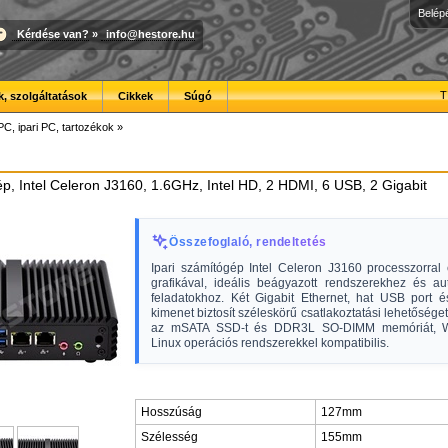
Belép
Kérdése van?
»
info@hestore.hu
T
, szolgáltatások
Cikkek
Súgó
PC, ipari PC, tartozékok
»
ép, Intel Celeron J3160, 1.6GHz, Intel HD, 2 HDMI, 6 USB, 2 Gigabit
Összefoglaló, rendeltetés
Ipari számítógép Intel Celeron J3160 processzorral 
grafikával, ideális beágyazott rendszerekhez és aut
feladatokhoz. Két Gigabit Ethernet, hat USB port 
kimenet biztosít széleskörű csatlakoztatási lehetősége
az mSATA SSD-t és DDR3L SO-DIMM memóriát, 
Linux operációs rendszerekkel kompatibilis.
Hosszúság
127mm
Szélesség
155mm