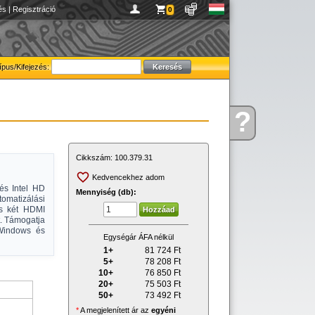
és
|
Regisztráció
0
ípus/Kifejezés:
?
Kérdése
van
Cikkszám:
100.379.31
Kedvencekhez adom
és Intel HD
Mennyiség (db):
omatizálási
és két HDMI
t. Támogatja
Windows és
Egységár ÁFA nélkül
1+
81 724
Ft
5+
78 208
Ft
10+
76 850
Ft
20+
75 503
Ft
50+
73 492
Ft
*
A megjelenített ár az
egyéni