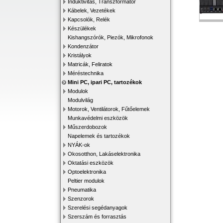
Induktivitás, Transzformátor
Kábelek, Vezetékek
Kapcsolók, Relék
Készülékek
Kishangszórók, Piezók, Mikrofonok
Kondenzátor
Kristályok
Matricák, Feliratok
Méréstechnika
Mini PC, ipari PC, tartozékok
Modulok
Modulvilág
Motorok, Ventilátorok, Fűtőelemek
Munkavédelmi eszközök
Műszerdobozok
Napelemek és tartozékok
NYÁK-ok
Okosotthon, Lakáselektronika
Oktatási eszközök
Optoelektronika
Peltier modulok
Pneumatika
Szenzorok
Szerelési segédanyagok
Szerszám és forrasztás