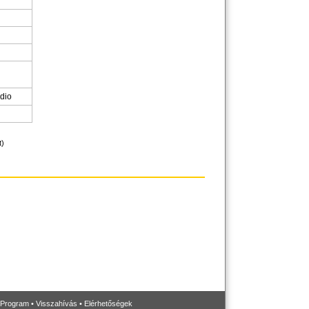
dio
t)
 Program
•
Visszahívás
•
Elérhetőségek