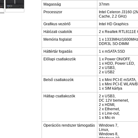
Magasság
37mm
Processzor
Intel Celeron J3160 (2
Cache, 2.2 GHz)
Grafikus vezérlő
Intel HD Graphics
Hálózati csatolók
2 x Realtek RTL8111E 
Memória foglalat
1 x 1333MHz/1600MH
DDR3L SO-DIMM
Háttértár fogadás
1 x mSATA SSD
Előlapi csatlakozók
1 x Power ON/OFF,
1 x HDD, Power LED,
2 x USB3,
2 x USB2
Belső csatlakozók
1 x Mini PCI-E mSATA,
1 x Mini PCI-E WLAN/B
1 x SIM kártya
Hátlap csatlakozók
2 x USB3,
DC 12V bemenet,
2 x HDMI,
2 x Ethernet,
1 x Line-out,
1 x Mic-in
Operációs rendszer támogatás
Windows 7,
Linux,
Windows 8,