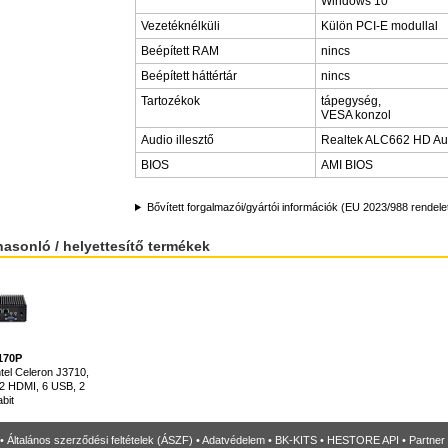
Windows 10
Vezetéknélküli
Külön PCI-E modullal
Beépített RAM
nincs
Beépített háttértár
nincs
Tartozékok
tápegység,
VESA konzol
Audio illesztő
Realtek ALC662 HD Au
BIOS
AMI BIOS
Bővített forgalmazói/gyártói információk (EU 2023/988 rendele
hasonló / helyettesítő termékek
170P
ntel Celeron J3710,
 2 HDMI, 6 USB, 2
bit
•
Általános szerződési feltételek (ÁSZF)
•
Adatvédelem
•
BK-KITS
•
HESTORE API
•
Partner