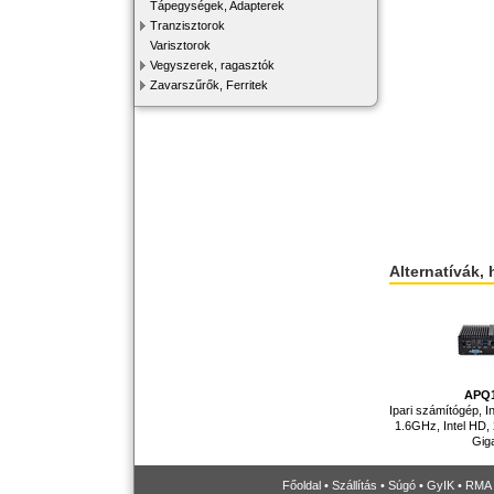
Tápegységek, Adapterek
Tranzisztorok
Varisztorok
Vegyszerek, ragasztók
Zavarszűrők, Ferritek
Alternatívák, 
APQ
Ipari számítógép, I
1.6GHz, Intel HD,
Giga
Főoldal
•
Szállítás
•
Súgó
•
GyIK
•
RMA