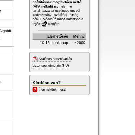
beállításnak megfelelően nettó
(ÁFA nélküli) ár
, mely már
tartalmazza az esetleges egyedi
M
kedvezményt, szállítási költség
nélkül. Módosításához kattintson a
fejléc
ikonjára.
Gigabit
Elérhetőség
Menny.
z
10-15 munkanap
> 2000
Általános használati és
biztonsági útmutató (HU)
Kérdése van?
T,
Írjon nekünk most!