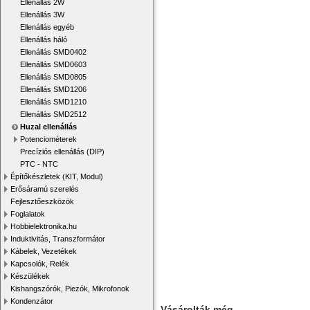
Ellenállás 2W
Ellenállás 3W
Ellenállás egyéb
Ellenállás háló
Ellenállás SMD0402
Ellenállás SMD0603
Ellenállás SMD0805
Ellenállás SMD1206
Ellenállás SMD1210
Ellenállás SMD2512
Huzal ellenállás
Potenciométerek
Precíziós ellenállás (DIP)
PTC - NTC
Építőkészletek (KIT, Modul)
Erősáramú szerelés
Fejlesztőeszközök
Foglalatok
Hobbielektronika.hu
Induktivitás, Transzformátor
Kábelek, Vezetékek
Kapcsolók, Relék
Készülékek
Kishangszórók, Piezók, Mikrofonok
Kondenzátor
Vásárolták még