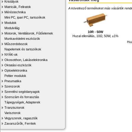
Kristályok
Matricák, Feliratok
A következő termékeket más vásárlók rendelték
Méréstechnika
Mini PC, ipari PC, tartozékok
Modulok
Modulvilág
10R - 50W
Motorok, Ventilátorok, Fűtőelemek
Huzal ellenállás, 10Ω, 50W, ±1%
Munkavédelmi eszközök
Huz
Műszerdobozok
Napelemek és tartozékok
NYÁK-ok
Okosotthon, Lakáselektronika
Oktatási eszközök
Optoelektronika
Peltier modulok
Pneumatika
Szenzorok
Szerelési segédanyagok
Szerszám és forrasztás
Tápegységek, Adapterek
Tranzisztorok
Varisztorok
Vegyszerek, ragasztók
Zavarszűrők, Ferritek