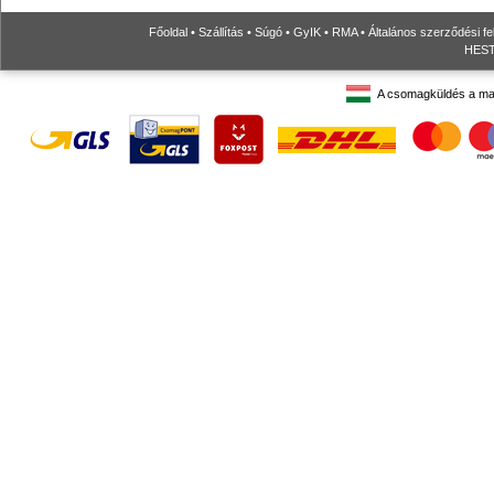
Főoldal
•
Szállítás
•
Súgó
•
GyIK
•
RMA
•
Általános szerződési fe
HESTO
A csomagküldés a ma