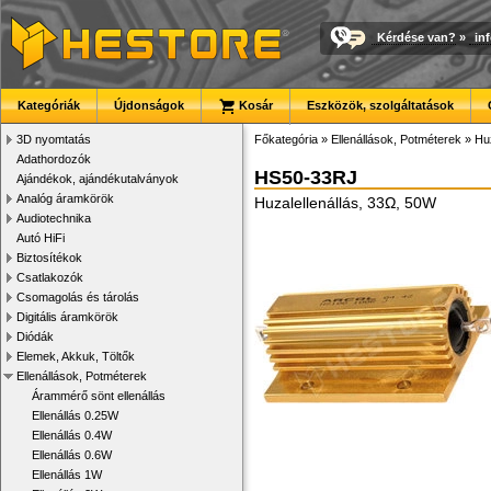
Kérdése van?
»
in
Kategóriák
Újdonságok
Kosár
Eszközök, szolgáltatások
3D nyomtatás
Főkategória
»
Ellenállások, Potméterek
»
Huz
Adathordozók
HS50-33RJ
Ajándékok, ajándékutalványok
Analóg áramkörök
Huzalellenállás, 33Ω, 50W
Audiotechnika
Autó HiFi
Biztosítékok
Csatlakozók
Csomagolás és tárolás
Digitális áramkörök
Diódák
Elemek, Akkuk, Töltők
Ellenállások, Potméterek
Árammérő sönt ellenállás
Ellenállás 0.25W
Ellenállás 0.4W
Ellenállás 0.6W
Ellenállás 1W