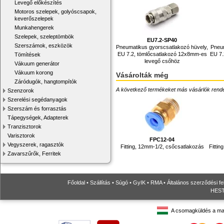
Levegő előkészítés
Motoros szelepek, golyóscsapok,
keverőszelepek
Munkahengerek
Szelepek, szeleptömbök
EU7.2-SP40
Szerszámok, eszközök
Pneumatikus gyorscsatlakozó hüvely,
Pneum
EU 7.2, tömlőcsatlakozó 12x8mm-es
EU 7.
Tömítések
levegő csőhöz
Vákuum generátor
Vákuum korong
Vásárolták még
Záródugók, hangtompítók
A következő termékeket más vásárlók rendelték
Szenzorok
Szerelési segédanyagok
Szerszám és forrasztás
Tápegységek, Adapterek
Tranzisztorok
Varisztorok
FPC12-04
Vegyszerek, ragasztók
Fitting, 12mm-1/2, csőcsatlakozás
Fitti
Zavarszűrők, Ferritek
Főoldal
•
Szállítás
•
Súgó
•
GyIK
•
RMA
•
Általános szerződési fe
HESTO
A csomagküldés a ma