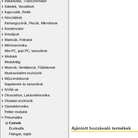
Induktivitás, Transzformátor
Kábelek, Vezetékek
Kapcsolók, Relék
Készülékek
Kishangszórók, Piezók, Mikrofonok
Kondenzátor
Kristályok
Matricák, Feliratok
Méréstechnika
Mini PC, ipari PC, tartozékok
Modulok
Modulvilág
Motorok, Ventilátorok, Fűtőelemek
Munkavédelmi eszközök
Műszerdobozok
Napelemek és tartozékok
NYÁK-ok
Okosotthon, Lakáselektronika
Oktatási eszközök
Optoelektronika
Peltier modulok
Pneumatika
Csövek
Ajánlott hozzávaló termékek
Érzékelők
Fittingek, fojtók