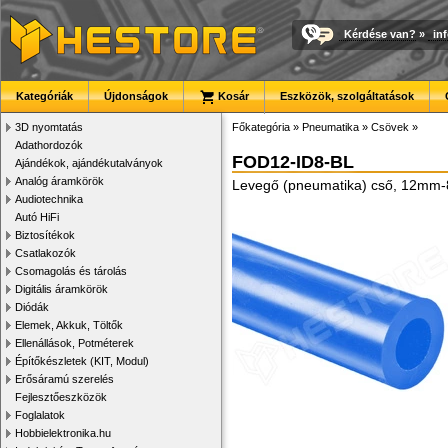
Kérdése van?
»
in
Kategóriák
Újdonságok
Kosár
Eszközök, szolgáltatások
3D nyomtatás
Főkategória
»
Pneumatika
»
Csövek
»
Adathordozók
FOD12-ID8-BL
Ajándékok, ajándékutalványok
Analóg áramkörök
Levegő (pneumatika) cső, 12mm-8
Audiotechnika
Autó HiFi
Biztosítékok
Csatlakozók
Csomagolás és tárolás
Digitális áramkörök
Diódák
Elemek, Akkuk, Töltők
Ellenállások, Potméterek
Építőkészletek (KIT, Modul)
Erősáramú szerelés
Fejlesztőeszközök
Foglalatok
Hobbielektronika.hu