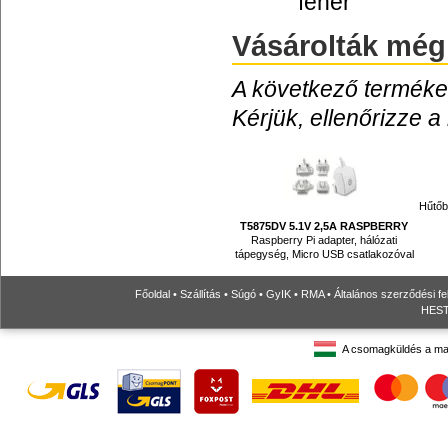
fehér
Vásárolták még
A következő termékek
Kérjük, ellenőrizze a
Hűtőb
T5875DV 5.1V 2,5A RASPBERRY
Raspberry Pi adapter, hálózati
tápegység, Micro USB csatlakozóval
Főoldal
•
Szállítás
•
Súgó
•
GyIK
•
RMA
•
Általános szerződési fe
HESTO
A csomagküldés a ma