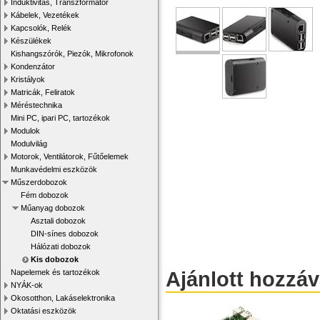
Induktivitás, Transzformátor
Kábelek, Vezetékek
Kapcsolók, Relék
Készülékek
Kishangszórók, Piezók, Mikrofonok
Kondenzátor
Kristályok
Matricák, Feliratok
Méréstechnika
Mini PC, ipari PC, tartozékok
Modulok
Modulvilág
Motorok, Ventilátorok, Fűtőelemek
Munkavédelmi eszközök
Műszerdobozok
Fém dobozok
Műanyag dobozok
Asztali dobozok
DIN-sínes dobozok
Hálózati dobozok
Kis dobozok
Ajánlott hozzá
Napelemek és tartozékok
NYÁK-ok
Okosotthon, Lakáselektronika
Oktatási eszközök