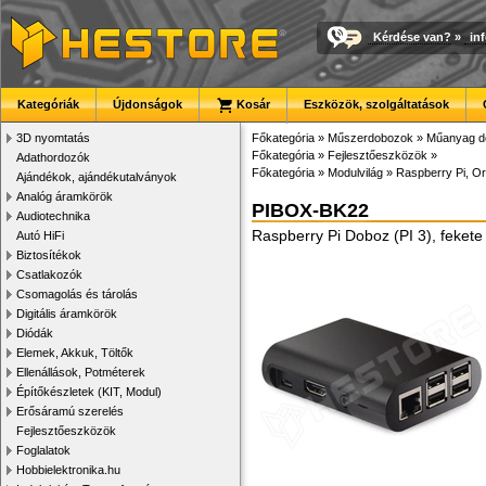
Kérdése van?
»
in
Kategóriák
Újdonságok
Kosár
Eszközök, szolgáltatások
3D nyomtatás
Főkategória
»
Műszerdobozok
»
Műanyag d
Főkategória
»
Fejlesztőeszközök
»
Adathordozók
Főkategória
»
Modulvilág
»
Raspberry Pi, Or
Ajándékok, ajándékutalványok
Analóg áramkörök
PIBOX-BK22
Audiotechnika
Raspberry Pi Doboz (PI 3), fekete
Autó HiFi
Biztosítékok
Csatlakozók
Csomagolás és tárolás
Digitális áramkörök
Diódák
Elemek, Akkuk, Töltők
Ellenállások, Potméterek
Építőkészletek (KIT, Modul)
Erősáramú szerelés
Fejlesztőeszközök
Foglalatok
Hobbielektronika.hu