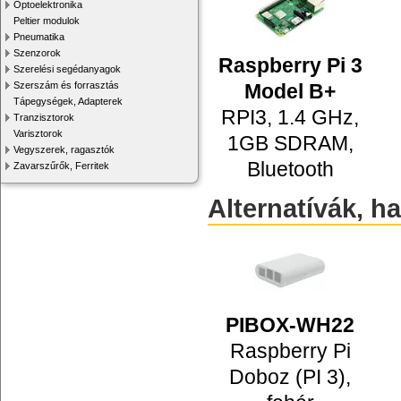
Optoelektronika
Peltier modulok
Pneumatika
Szenzorok
Raspberry Pi 3
Szerelési segédanyagok
Model B+
Szerszám és forrasztás
Tápegységek, Adapterek
RPI3, 1.4 GHz,
Tranzisztorok
Varisztorok
1GB SDRAM,
Vegyszerek, ragasztók
Bluetooth
Zavarszűrők, Ferritek
Alternatívák, h
PIBOX-WH22
Raspberry Pi
Doboz (PI 3),