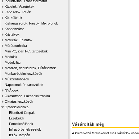
Induktivitás, Transzformátor
Kábelek, Vezetékek
Kapcsolók, Relék
Készülékek
Kishangszórók, Piezók, Mikrofonok
Kondenzátor
Kristályok
Matricák, Feliratok
Méréstechnika
Mini PC, ipari PC, tartozékok
Modulok
Modulvilág
Motorok, Ventilátorok, Fűtőelemek
Munkavédelmi eszközök
Műszerdobozok
Napelemek és tartozékok
NYÁK-ok
Okosotthon, Lakáselektronika
Oktatási eszközök
Optoelektronika
Ellenőrző lámpák
Érzékelők
Vásárolták még
Fotoellenállások
Infravörös félvezetők
A következő termékeket más vásárlók rendelték
Izzók, lámpák