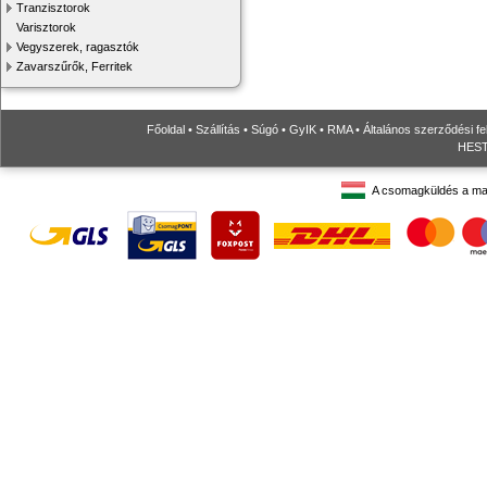
Tranzisztorok
Varisztorok
Vegyszerek, ragasztók
Zavarszűrők, Ferritek
Főoldal
•
Szállítás
•
Súgó
•
GyIK
•
RMA
•
Általános szerződési fe
HESTO
A csomagküldés a ma