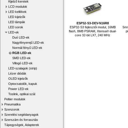
Kijelző keretek
LCD modulok
LED kellékek
LED kijelzők
LED lámpák
ESP32-S3-DEV-N16R8
LED sorok
ESP32-S3 fejlesztői modul, 16MB
5mm
flash, 8MB PSRAM, Xtensa® dual-
p
LED-ek
core 32-bit LX7, 240 MHz
Duó LED-ek
Nagyfényerejű LED-ek
Normál fényű LED-ek
RGB LED-ek
SMD LED-ek
Villogó LED-ek
LED-szalagok (strip)
Lézer diódák
OLED kijelzők
Optocsatolók, kapuk
Power LED-ek
Toslink, optikai szál
Peltier modulok
Pneumatika
Szenzorok
Szerelési segédanyagok
Szerszám és forrasztás
Tápegységek, Adapterek