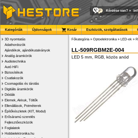
Kérdése van?
»
in
Kategóriák
Újdonságok
Kosár
Eszközök, szolgáltatások
3D nyomtatás
Főkategória
»
Optoelektronika
»
LED-ek
»
R
Adathordozók
LL-509RGBM2E-004
Ajándékok, ajándékutalványok
Analóg áramkörök
LED 5 mm, RGB, közös anód
Audiotechnika
Autó HiFi
Biztosítékok
Csatlakozók
Csomagolás és tárolás
Digitális áramkörök
Diódák
Elemek, Akkuk, Töltők
Ellenállások, Potméterek
Építőkészletek (KIT, Modul)
Erősáramú szerelés
Fejlesztőeszközök
Foglalatok
Hobbielektronika.hu