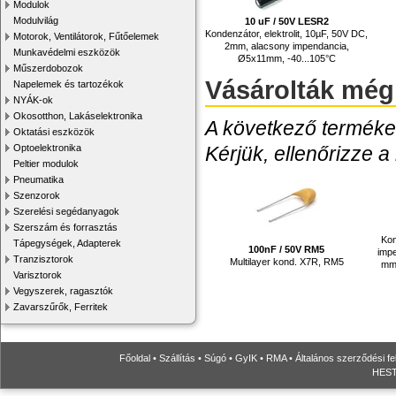
Modulok
Modulvilág
10 uF / 50V LESR2
Kondenzátor, elektrolit, 10µF, 50V DC,
Motorok, Ventilátorok, Fűtőelemek
2mm, alacsony impendancia,
Munkavédelmi eszközök
Ø5x11mm, -40...105°C
Műszerdobozok
Vásárolták még
Napelemek és tartozékok
NYÁK-ok
Okosotthon, Lakáselektronika
A következő termékek
Oktatási eszközök
Kérjük, ellenőrizze a
Optoelektronika
Peltier modulok
Pneumatika
Szenzorok
Szerelési segédanyagok
Szerszám és forrasztás
Kon
Tápegységek, Adapterek
100nF / 50V RM5
impe
Tranzisztorok
Multilayer kond. X7R, RM5
mm,
Varisztorok
Vegyszerek, ragasztók
Zavarszűrők, Ferritek
Főoldal
•
Szállítás
•
Súgó
•
GyIK
•
RMA
•
Általános szerződési fe
HESTO