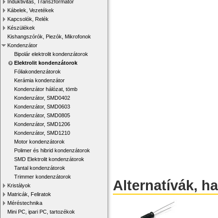
Induktivitás, Transzformátor
Kábelek, Vezetékek
Kapcsolók, Relék
Készülékek
Kishangszórók, Piezók, Mikrofonok
Kondenzátor
Bipolár elektrolit kondenzátorok
Elektrolit kondenzátorok
Fóliakondenzátorok
Kerámia kondenzátor
Kondenzátor hálózat, tömb
Kondenzátor, SMD0402
Kondenzátor, SMD0603
Kondenzátor, SMD0805
Kondenzátor, SMD1206
Kondenzátor, SMD1210
Motor kondenzátorok
Polimer és hibrid kondenzátorok
SMD Elektrolit kondenzátorok
Tantal kondenzátorok
Trimmer kondenzátorok
Alternatívák, h
Kristályok
Matricák, Feliratok
Méréstechnika
Mini PC, ipari PC, tartozékok