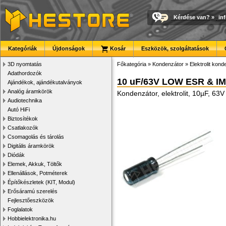
Kérdése van?
»
in
Kategóriák
Újdonságok
Kosár
Eszközök, szolgáltatások
3D nyomtatás
Főkategória
»
Kondenzátor
»
Elektrolit kon
Adathordozók
10 uF/63V LOW ESR & IM
Ajándékok, ajándékutalványok
Analóg áramkörök
Kondenzátor, elektrolit, 10µF, 6
Audiotechnika
Autó HiFi
Biztosítékok
Csatlakozók
Csomagolás és tárolás
Digitális áramkörök
Diódák
Elemek, Akkuk, Töltők
Ellenállások, Potméterek
Építőkészletek (KIT, Modul)
Erősáramú szerelés
Fejlesztőeszközök
Foglalatok
Hobbielektronika.hu