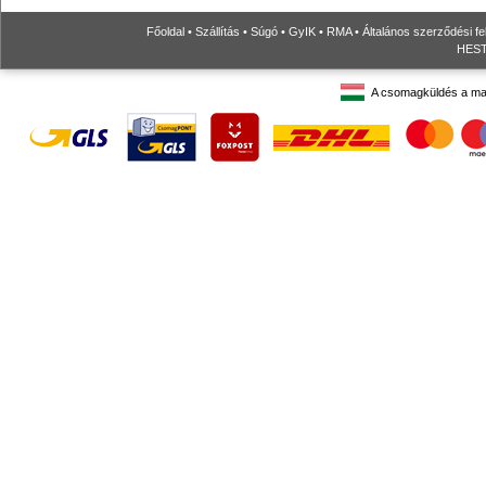
Főoldal
•
Szállítás
•
Súgó
•
GyIK
•
RMA
•
Általános szerződési fe
HESTO
A csomagküldés a ma