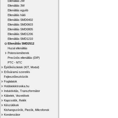
Ellenállás 2W
Ellenállás 3W
Ellenállás egyéb
Ellenállás háló
Ellenállás SMD0402
Ellenállás SMD0603
Ellenállás SMD0805
Ellenállás SMD1206
Ellenállás SMD1210
Ellenállás SMD2512
Huzal ellenállás
Potenciométerek
Precíziós ellenállás (DIP)
PTC - NTC
Építőkészletek (KIT, Modul)
Erősáramú szerelés
Fejlesztőeszközök
Foglalatok
Hobbielektronika.hu
Induktivitás, Transzformátor
Kábelek, Vezetékek
Kapcsolók, Relék
Készülékek
Kishangszórók, Piezók, Mikrofonok
Kondenzátor