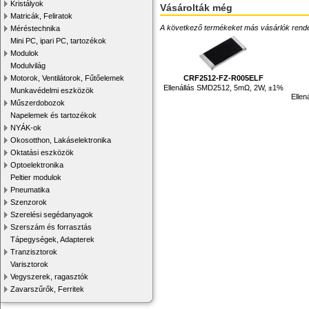
Kristályok
Vásárolták még
Matricák, Feliratok
A következő termékeket más vásárlók rendelték
Méréstechnika
Mini PC, ipari PC, tartozékok
Modulok
Modulvilág
CRF2512-FZ-R005ELF
Motorok, Ventilátorok, Fűtőelemek
Ellenállás SMD2512, 5mΩ, 2W, ±1%
Munkavédelmi eszközök
Elle
Műszerdobozok
Napelemek és tartozékok
NYÁK-ok
Okosotthon, Lakáselektronika
Oktatási eszközök
Optoelektronika
Peltier modulok
Pneumatika
Szenzorok
Szerelési segédanyagok
Szerszám és forrasztás
Tápegységek, Adapterek
Tranzisztorok
Varisztorok
Vegyszerek, ragasztók
Zavarszűrők, Ferritek