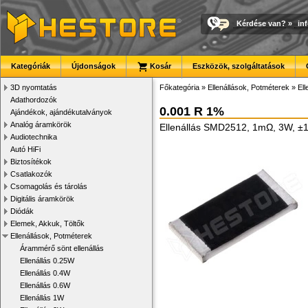
Kérdése van?
»
in
Kategóriák
Újdonságok
Kosár
Eszközök, szolgáltatások
3D nyomtatás
Főkategória
»
Ellenállások, Potméterek
»
El
Adathordozók
0.001 R 1%
Ajándékok, ajándékutalványok
Analóg áramkörök
Ellenállás SMD2512, 1mΩ, 3W, ±
Audiotechnika
Autó HiFi
Biztosítékok
Csatlakozók
Csomagolás és tárolás
Digitális áramkörök
Diódák
Elemek, Akkuk, Töltők
Ellenállások, Potméterek
Árammérő sönt ellenállás
Ellenállás 0.25W
Ellenállás 0.4W
Ellenállás 0.6W
Ellenállás 1W