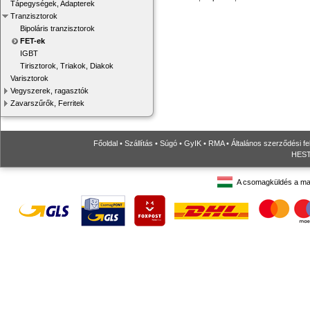
Tápegységek, Adapterek
Tranzisztorok
Bipoláris tranzisztorok
FET-ek
IGBT
Tirisztorok, Triakok, Diakok
Varisztorok
Vegyszerek, ragasztók
Zavarszűrők, Ferritek
Főoldal
•
Szállítás
•
Súgó
•
GyIK
•
RMA
•
Általános szerződési fe
HESTO
A csomagküldés a ma