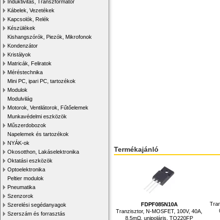
Induktivitás, Transzformátor
Kábelek, Vezetékek
Kapcsolók, Relék
Készülékek
Kishangszórók, Piezók, Mikrofonok
Kondenzátor
Kristályok
Matricák, Feliratok
Méréstechnika
Mini PC, ipari PC, tartozékok
Modulok
Modulvilág
Motorok, Ventilátorok, Fűtőelemek
Munkavédelmi eszközök
Műszerdobozok
Napelemek és tartozékok
NYÁK-ok
Termékajánló
Okosotthon, Lakáselektronika
Oktatási eszközök
Optoelektronika
Peltier modulok
Pneumatika
Szenzorok
Tra
FDPF085N10A
Szerelési segédanyagok
Tranzisztor, N-MOSFET, 100V, 40A,
Szerszám és forrasztás
8.5mΩ, unipoláris, TO220FP