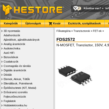
Kérdése van?
»
in
Kategóriák
Újdonságok
Kosár
Eszközök, szolgáltatások
3D nyomtatás
Főkategória
»
Tranzisztorok
»
FET-ek
»
Adathordozók
FDS2572
Ajándékok, ajándékutalványok
Analóg áramkörök
N-MOSFET, Tranzisztor, 150V, 4,
Audiotechnika
Autó HiFi
Biztosítékok
Csatlakozók
Csomagolás és tárolás
Digitális áramkörök
Diódák
Elemek, Akkuk, Töltők
Ellenállások, Potméterek
Építőkészletek (KIT, Modul)
Erősáramú szerelés
Fejlesztőeszközök
Foglalatok
Hobbielektronika.hu