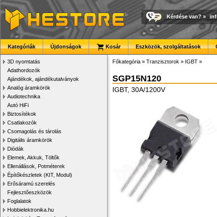
Kérdése van?
»
in
Kategóriák
Újdonságok
Kosár
Eszközök, szolgáltatások
3D nyomtatás
Főkategória
»
Tranzisztorok
»
IGBT
»
Adathordozók
SGP15N120
Ajándékok, ajándékutalványok
Analóg áramkörök
IGBT, 30A/1200V
Audiotechnika
Autó HiFi
Biztosítékok
Csatlakozók
Csomagolás és tárolás
Digitális áramkörök
Diódák
Elemek, Akkuk, Töltők
Ellenállások, Potméterek
Építőkészletek (KIT, Modul)
Erősáramú szerelés
Fejlesztőeszközök
Foglalatok
Hobbielektronika.hu