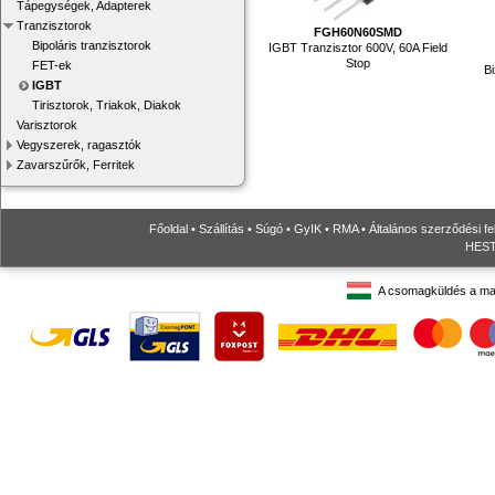
Tápegységek, Adapterek
Tranzisztorok
FGH60N60SMD
Bipoláris tranzisztorok
IGBT Tranzisztor 600V, 60A Field
Stop
FET-ek
Bi
IGBT
Tirisztorok, Triakok, Diakok
Varisztorok
Vegyszerek, ragasztók
Zavarszűrők, Ferritek
Főoldal
•
Szállítás
•
Súgó
•
GyIK
•
RMA
•
Általános szerződési fe
HESTO
A csomagküldés a ma