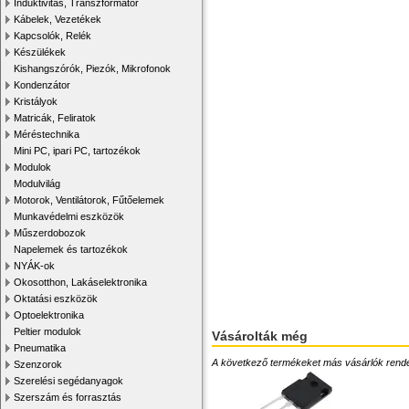
Induktivitás, Transzformátor
Kábelek, Vezetékek
Kapcsolók, Relék
Készülékek
Kishangszórók, Piezók, Mikrofonok
Kondenzátor
Kristályok
Matricák, Feliratok
Méréstechnika
Mini PC, ipari PC, tartozékok
Modulok
Modulvilág
Motorok, Ventilátorok, Fűtőelemek
Munkavédelmi eszközök
Műszerdobozok
Napelemek és tartozékok
NYÁK-ok
Okosotthon, Lakáselektronika
Oktatási eszközök
Optoelektronika
Peltier modulok
Vásárolták még
Pneumatika
A következő termékeket más vásárlók rendelték
Szenzorok
Szerelési segédanyagok
Szerszám és forrasztás