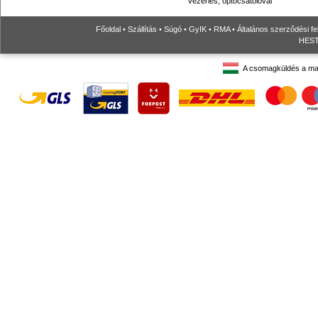
vezérlés, optocsatolóval
Főoldal
•
Szállítás
•
Súgó
•
GyIK
•
RMA
•
Általános szerződési fe
HESTO
A csomagküldés a ma