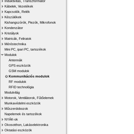
Induktivitás, Transzformátor
Kábelek, Vezetékek
Kapcsolók, Relék
Készülékek
Kishangszórók, Piezók, Mikrofonok
Kondenzátor
Kristályok
Matricák, Feliratok
Méréstechnika
Mini PC, ipari PC, tartozékok
Modulok
Antennák
GPS eszközök
GSM modulok
Kommunikációs modulok
RF modulok
RFID technológia
Modulvilág
Motorok, Ventilátorok, Fűtőelemek
Munkavédelmi eszközök
Műszerdobozok
Napelemek és tartozékok
NYÁK-ok
Okosotthon, Lakáselektronika
Oktatási eszközök