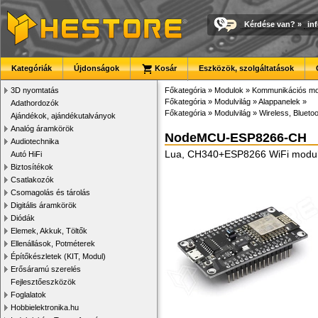
Kérdése van?
»
in
Kategóriák
Újdonságok
Kosár
Eszközök, szolgáltatások
3D nyomtatás
Főkategória
»
Modulok
»
Kommunikációs mo
Főkategória
»
Modulvilág
»
Alappanelek
»
Adathordozók
Főkategória
»
Modulvilág
»
Wireless, Bluetoo
Ajándékok, ajándékutalványok
Analóg áramkörök
NodeMCU-ESP8266-CH
Audiotechnika
Lua, CH340+ESP8266 WiFi modul
Autó HiFi
Biztosítékok
Csatlakozók
Csomagolás és tárolás
Digitális áramkörök
Diódák
Elemek, Akkuk, Töltők
Ellenállások, Potméterek
Építőkészletek (KIT, Modul)
Erősáramú szerelés
Fejlesztőeszközök
Foglalatok
Hobbielektronika.hu