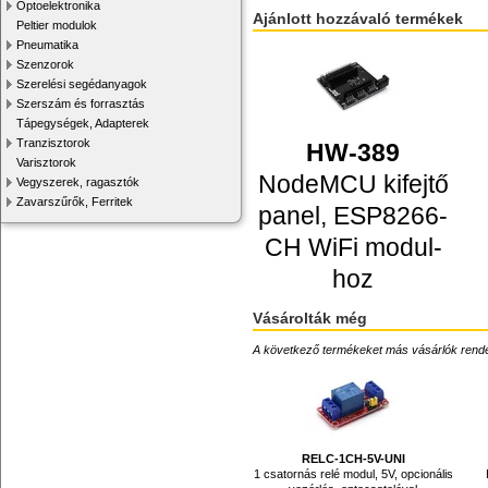
Optoelektronika
Ajánlott hozzávaló termékek
Peltier modulok
Pneumatika
Szenzorok
Szerelési segédanyagok
Szerszám és forrasztás
Tápegységek, Adapterek
Tranzisztorok
HW-389
Varisztorok
NodeMCU kifejtő
Vegyszerek, ragasztók
Zavarszűrők, Ferritek
panel, ESP8266-
CH WiFi modul-
hoz
Vásárolták még
A következő termékeket más vásárlók rendelték
RELC-1CH-5V-UNI
1 csatornás relé modul, 5V, opcionális