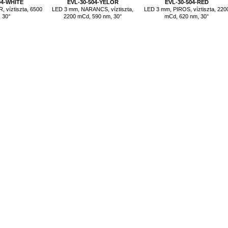
04-WHITE
EVL-30-504-YELOR
EVL-30-504-RED
 víztiszta, 6500
LED 3 mm, NARANCS, víztiszta,
LED 3 mm, PIROS, víztiszta, 220
 30°
2200 mCd, 590 nm, 30°
mCd, 620 nm, 30°