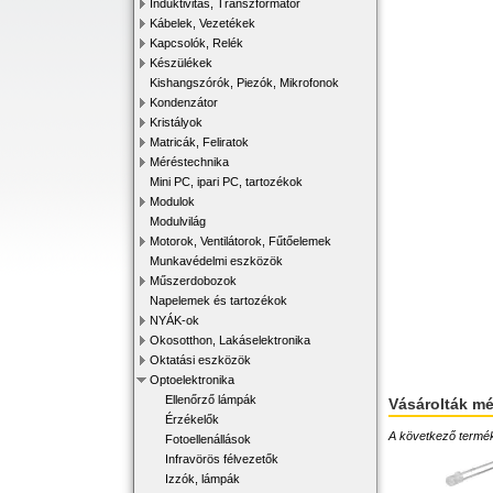
Induktivitás, Transzformátor
Kábelek, Vezetékek
Kapcsolók, Relék
Készülékek
Kishangszórók, Piezók, Mikrofonok
Kondenzátor
Kristályok
Matricák, Feliratok
Méréstechnika
Mini PC, ipari PC, tartozékok
Modulok
Modulvilág
Motorok, Ventilátorok, Fűtőelemek
Munkavédelmi eszközök
Műszerdobozok
Napelemek és tartozékok
NYÁK-ok
Okosotthon, Lakáselektronika
Oktatási eszközök
Optoelektronika
Ellenőrző lámpák
Vásárolták m
Érzékelők
A következő terméke
Fotoellenállások
Infravörös félvezetők
Izzók, lámpák