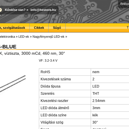
Belép
Kérdése van?
»
info@hestore.hu
T
, szolgáltatások
Cikkek
Súgó
elektronika
»
LED-ek
»
Nagyfényerejű LED-ek
»
4-BLUE
, víztiszta, 3000 mCd, 460 nm, 30°
VF: 3.2-3.4 V
RoHS
nem
Kivezetések száma
2
Dióda típusa
LED
Szerelés
THT
Kivezetési raszter
2.54mm
LED dióda átmérő
3mm
LED dióda színe
kék
Világítási szög
30°