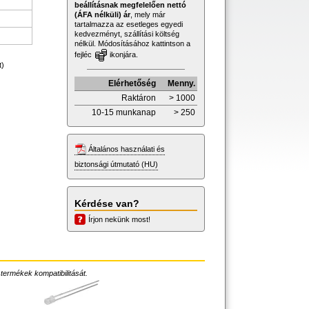
beállításnak megfelelően nettó
(ÁFA nélküli) ár
, mely már
tartalmazza az esetleges egyedi
kedvezményt, szállítási költség
nélkül. Módosításához kattintson a
fejléc
ikonjára.
t)
Elérhetőség
Menny.
Raktáron
> 1000
10-15 munkanap
> 250
Általános használati és
biztonsági útmutató (HU)
Kérdése van?
Írjon nekünk most!
 termékek kompatibilitását.