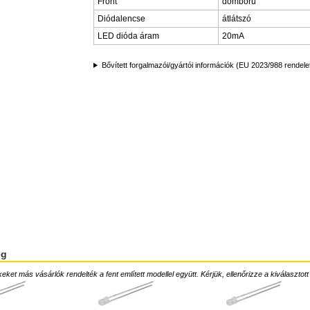
Front
domború
Diódalencse
átlátszó
LED dióda áram
20mA
Bővített forgalmazói/gyártói információk (EU 2023/988 rendele
ég
ket más vásárlók rendelték a fent említett modellel együtt. Kérjük, ellenőrizze a kiválasztott