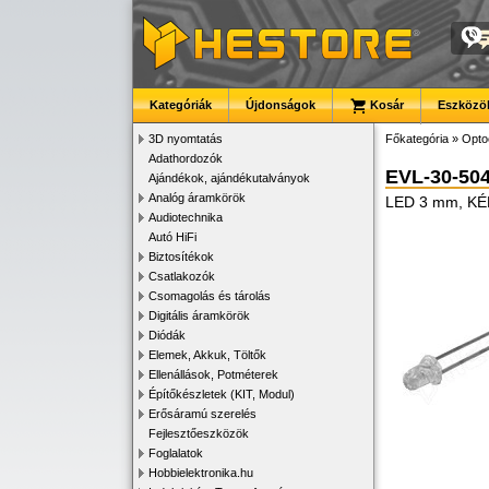
Kategóriák
Újdonságok
Kosár
Eszközök
3D nyomtatás
Főkategória
»
Opto
Adathordozók
EVL-30-50
Ajándékok, ajándékutalványok
Analóg áramkörök
LED 3 mm, KÉK
Audiotechnika
Autó HiFi
Biztosítékok
Csatlakozók
Csomagolás és tárolás
Digitális áramkörök
Diódák
Elemek, Akkuk, Töltők
Ellenállások, Potméterek
Építőkészletek (KIT, Modul)
Erősáramú szerelés
Fejlesztőeszközök
Foglalatok
Hobbielektronika.hu