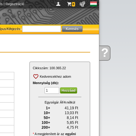
és
|
Regisztráció
0
ípus/Kifejezés:
?
Kérdése
van
Cikkszám:
100.365.22
Kedvencekhez adom
Mennyiség (db):
Egységár ÁFA nélkül
1+
41,19
Ft
10+
13,03
Ft
50+
8,14
Ft
100+
5,85
Ft
200+
4,75
Ft
*
A megjelenített ár az
egyéni