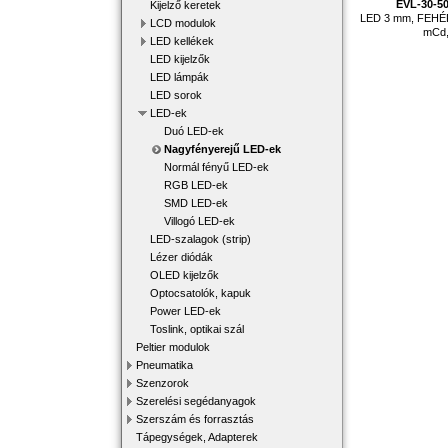
EVL-30-5
Kijelző keretek
LED 3 mm, FEHÉR,
LCD modulok
mCd,
LED kellékek
LED kijelzők
LED lámpák
LED sorok
LED-ek
Duó LED-ek
Nagyfényerejű LED-ek
Normál fényű LED-ek
RGB LED-ek
SMD LED-ek
Villogó LED-ek
LED-szalagok (strip)
Lézer diódák
OLED kijelzők
Optocsatolók, kapuk
Power LED-ek
Toslink, optikai szál
Peltier modulok
Pneumatika
Szenzorok
Szerelési segédanyagok
Szerszám és forrasztás
Tápegységek, Adapterek