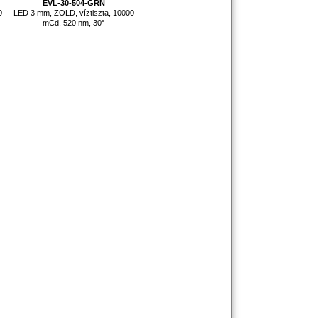
EVL-30-504-GRN
0
LED 3 mm, ZÖLD, víztiszta, 10000
mCd, 520 nm, 30°