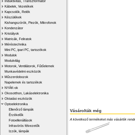
Induktivitás, Transzformátor
Kábelek, Vezetékek
Kapcsolók, Relék
Készülékek
Kishangszórók, Piezók, Mikrofonok
Kondenzátor
Kristályok
Matricák, Feliratok
Méréstechnika
Mini PC, ipari PC, tartozékok
Modulok
Modulvilág
Motorok, Ventilátorok, Fűtőelemek
Munkavédelmi eszközök
Műszerdobozok
Napelemek és tartozékok
NYÁK-ok
Okosotthon, Lakáselektronika
Oktatási eszközök
Optoelektronika
Ellenőrző lámpák
Vásárolták még
Érzékelők
A következő termékeket más vásárlók rendelték
Fotoellenállások
Infravörös félvezetők
Izzók, lámpák