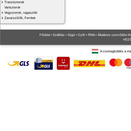
Tranzisztorok
Varisztorok
Vegyszerek, ragasztók
Zavarszűrők, Ferritek
Főoldal
•
Szállítás
•
Súgó
•
GyIK
•
RMA
•
Általános szerződési fe
HESTO
A csomagküldés a ma