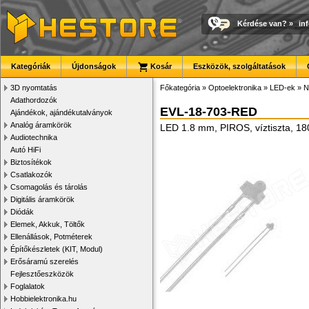
Kérdése van?
»
in
Kategóriák
Újdonságok
Kosár
Eszközök, szolgáltatások
3D nyomtatás
Főkategória
»
Optoelektronika
»
LED-ek
»
N
Adathordozók
EVL-18-703-RED
Ajándékok, ajándékutalványok
Analóg áramkörök
LED 1.8 mm, PIROS, víztiszta, 1
Audiotechnika
Autó HiFi
Biztosítékok
Csatlakozók
Csomagolás és tárolás
Digitális áramkörök
Diódák
Elemek, Akkuk, Töltők
Ellenállások, Potméterek
Építőkészletek (KIT, Modul)
Erősáramú szerelés
Fejlesztőeszközök
Foglalatok
Hobbielektronika.hu