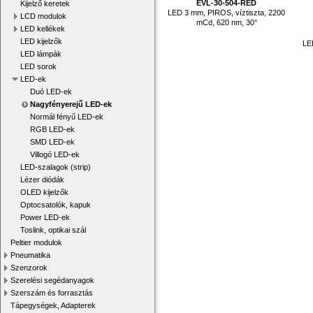
EVL-30-504-RED
Kijelző keretek
LED 3 mm, PIROS, víztiszta, 2200
LCD modulok
mCd, 620 nm, 30°
LED kellékek
LED kijelzők
LE
LED lámpák
LED sorok
LED-ek
Duó LED-ek
Nagyfényerejű LED-ek
Normál fényű LED-ek
RGB LED-ek
SMD LED-ek
Villogó LED-ek
LED-szalagok (strip)
Lézer diódák
OLED kijelzők
Optocsatolók, kapuk
Power LED-ek
Toslink, optikai szál
Peltier modulok
Pneumatika
Szenzorok
Szerelési segédanyagok
Szerszám és forrasztás
Tápegységek, Adapterek