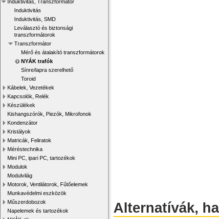
Induktivitás, Transzformátor
Induktivitás
Induktivitás, SMD
Leválasztó és biztonsági
transzformátorok
Transzformátor
Mérő és átalakító transzformátorok
NYÁK trafók
Sínre/lapra szerelhető
Toroid
Kábelek, Vezetékek
Kapcsolók, Relék
Készülékek
Kishangszórók, Piezók, Mikrofonok
Kondenzátor
Kristályok
Matricák, Feliratok
Méréstechnika
Mini PC, ipari PC, tartozékok
Modulok
Modulvilág
Motorok, Ventilátorok, Fűtőelemek
Munkavédelmi eszközök
Műszerdobozok
Alternatívák, h
Napelemek és tartozékok