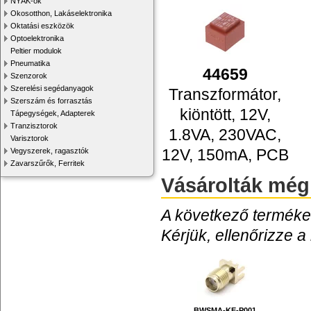
NYÁK-ok
Okosotthon, Lakáselektronika
Oktatási eszközök
Optoelektronika
Peltier modulok
Pneumatika
44659
Szenzorok
Szerelési segédanyagok
Transzformátor,
Szerszám és forrasztás
kiöntött, 12V,
Tápegységek, Adapterek
Tranzisztorok
1.8VA, 230VAC,
Varisztorok
12V, 150mA, PCB
Vegyszerek, ragasztók
Zavarszűrők, Ferritek
Vásárolták még
A következő termékek
Kérjük, ellenőrizze a
BWSMA-KE-P001