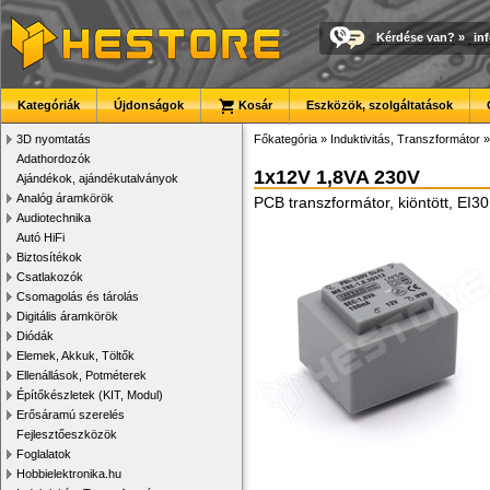
Kérdése van?
»
in
Kategóriák
Újdonságok
Kosár
Eszközök, szolgáltatások
3D nyomtatás
Főkategória
»
Induktivitás, Transzformátor
Adathordozók
1x12V 1,8VA 230V
Ajándékok, ajándékutalványok
Analóg áramkörök
PCB transzformátor, kiöntött, EI
Audiotechnika
Autó HiFi
Biztosítékok
Csatlakozók
Csomagolás és tárolás
Digitális áramkörök
Diódák
Elemek, Akkuk, Töltők
Ellenállások, Potméterek
Építőkészletek (KIT, Modul)
Erősáramú szerelés
Fejlesztőeszközök
Foglalatok
Hobbielektronika.hu