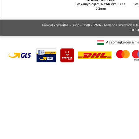
SMA anya aljzat, NYÁK élre, 50Ω,
SMA
5.2mm
Főoldal
•
Szállítás
•
Súgó
•
GyIK
•
RMA
•
Általános szerződési fe
HESTO
A csomagküldés a ma