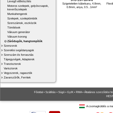
Levegő előkészítés
Szigeteletlen kábelsaru, 4.8mm,
Flexi
Motoros szelepek, golyóscsapok,
0.8mm, anya, 0.5...1mm²
keverőszelepek
Munkahengerek
Szelepek, szeleptömbök
Szerszámok, eszközök
Tömítések
Vákuum generátor
Vákuum korong
Záródugók, hangtompítók
Szenzorok
Szerelési segédanyagok
Szerszám és forrasztás
Tápegységek, Adapterek
Tranzisztorok
Varisztorok
Vegyszerek, ragasztók
Zavarszűrők, Ferritek
Főoldal
•
Szállítás
•
Súgó
•
GyIK
•
RMA
•
Általános szerződési fe
HESTO
A csomagküldés a ma