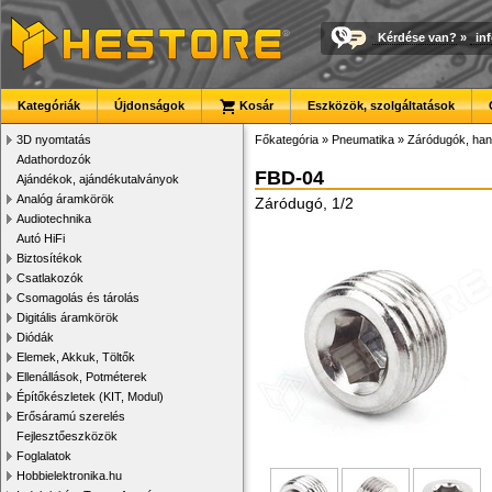
Kérdése van?
»
in
Kategóriák
Újdonságok
Kosár
Eszközök, szolgáltatások
3D nyomtatás
Főkategória
»
Pneumatika
»
Záródugók, han
Adathordozók
FBD-04
Ajándékok, ajándékutalványok
Analóg áramkörök
Záródugó, 1/2
Audiotechnika
Autó HiFi
Biztosítékok
Csatlakozók
Csomagolás és tárolás
Digitális áramkörök
Diódák
Elemek, Akkuk, Töltők
Ellenállások, Potméterek
Építőkészletek (KIT, Modul)
Erősáramú szerelés
Fejlesztőeszközök
Foglalatok
Hobbielektronika.hu