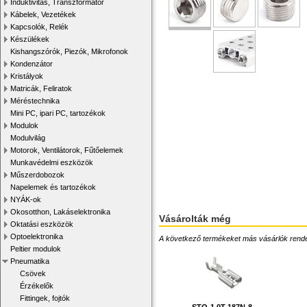
Induktivitás, Transzformátor
Kábelek, Vezetékek
Kapcsolók, Relék
Készülékek
Kishangszórók, Piezók, Mikrofonok
Kondenzátor
Kristályok
Matricák, Feliratok
Méréstechnika
Mini PC, ipari PC, tartozékok
Modulok
Modulvilág
Motorok, Ventilátorok, Fűtőelemek
Munkavédelmi eszközök
Műszerdobozok
Napelemek és tartozékok
NYÁK-ok
Okosotthon, Lakáselektronika
Vásárolták még
Oktatási eszközök
Optoelektronika
A következő termékeket más vásárlók rendelték
Peltier modulok
Pneumatika
Csövek
Érzékelők
Fittingek, fojtók
STO-1.0T-187N-8