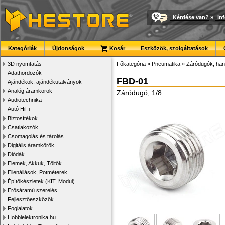
Kérdése van?
»
in
Kategóriák
Újdonságok
Kosár
Eszközök, szolgáltatások
3D nyomtatás
Főkategória
»
Pneumatika
»
Záródugók, han
Adathordozók
FBD-01
Ajándékok, ajándékutalványok
Analóg áramkörök
Záródugó, 1/8
Audiotechnika
Autó HiFi
Biztosítékok
Csatlakozók
Csomagolás és tárolás
Digitális áramkörök
Diódák
Elemek, Akkuk, Töltők
Ellenállások, Potméterek
Építőkészletek (KIT, Modul)
Erősáramú szerelés
Fejlesztőeszközök
Foglalatok
Hobbielektronika.hu