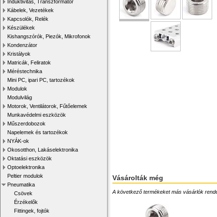
Induktivitás, Transzformátor
Kábelek, Vezetékek
Kapcsolók, Relék
Készülékek
Kishangszórók, Piezók, Mikrofonok
Kondenzátor
Kristályok
Matricák, Feliratok
Méréstechnika
Mini PC, ipari PC, tartozékok
Modulok
Modulvilág
Motorok, Ventilátorok, Fűtőelemek
Munkavédelmi eszközök
Műszerdobozok
Napelemek és tartozékok
NYÁK-ok
Okosotthon, Lakáselektronika
Oktatási eszközök
Optoelektronika
Peltier modulok
Vásárolták még
Pneumatika
A következő termékeket más vásárlók rendelték
Csövek
Érzékelők
Fittingek, fojtók