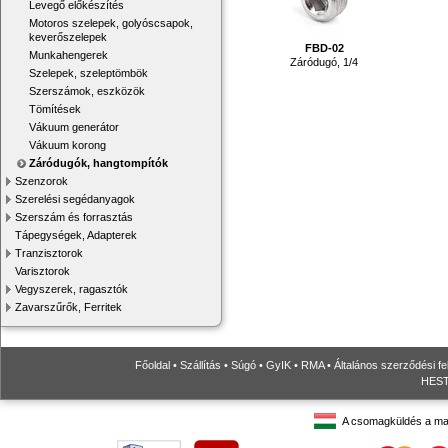
Levegő előkészítés
Motoros szelepek, golyóscsapok,
keverőszelepek
FBD-02
Munkahengerek
Záródugó, 1/4
Szelepek, szeleptömbök
Szerszámok, eszközök
Tömítések
Vákuum generátor
Vákuum korong
Záródugók, hangtompítók
Szenzorok
Szerelési segédanyagok
Szerszám és forrasztás
Tápegységek, Adapterek
Tranzisztorok
Varisztorok
Vegyszerek, ragasztók
Zavarszűrők, Ferritek
Főoldal
•
Szállítás
•
Súgó
•
GyIK
•
RMA
•
Általános szerződési fe
HESTO
A csomagküldés a ma