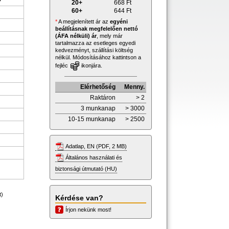
20+
668
Ft
60+
644
Ft
*
A megjelenített ár az
egyéni
beállításnak megfelelően nettó
(ÁFA nélküli) ár
, mely már
tartalmazza az esetleges egyedi
kedvezményt, szállítási költség
nélkül. Módosításához kattintson a
fejléc
ikonjára.
Elérhetőség
Menny.
Raktáron
> 2
3 munkanap
> 3000
10-15 munkanap
> 2500
Adatlap, EN (PDF, 2 MB)
Általános használati és
biztonsági útmutató (HU)
t)
Kérdése van?
Írjon nekünk most!