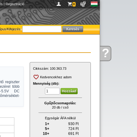
és
|
Regisztráció
0
ípus/Kifejezés:
?
Kérdése
van
Cikkszám:
100.363.73
Kedvencekhez adom
tő regiszter
Mennyiség (db):
ezérel több
.5-5.5V DC
őmérséklet-
Gyűjtőcsomagolás:
20 db / cső
Egységár ÁFA nélkül
1+
930
Ft
5+
724
Ft
10+
691
Ft
S