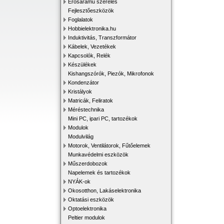
Erősáramú szerelés
Fejlesztőeszközök
Foglalatok
Hobbielektronika.hu
Induktivitás, Transzformátor
Kábelek, Vezetékek
Kapcsolók, Relék
Készülékek
Kishangszórók, Piezók, Mikrofonok
Kondenzátor
Kristályok
Matricák, Feliratok
Méréstechnika
Mini PC, ipari PC, tartozékok
Modulok
Modulvilág
Motorok, Ventilátorok, Fűtőelemek
Munkavédelmi eszközök
Műszerdobozok
Napelemek és tartozékok
NYÁK-ok
Okosotthon, Lakáselektronika
Oktatási eszközök
Optoelektronika
Peltier modulok