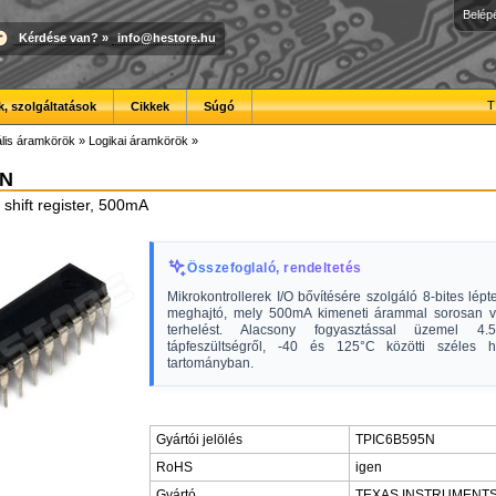
Belép
Kérdése van?
»
info@hestore.hu
T
, szolgáltatások
Cikkek
Súgó
ális áramkörök
»
Logikai áramkörök
»
5N
 shift register, 500mA
Összefoglaló, rendeltetés
Mikrokontrollerek I/O bővítésére szolgáló 8-bites lépte
meghajtó, mely 500mA kimeneti árammal sorosan v
terhelést. Alacsony fogyasztással üzemel 4
tápfeszültségről, -40 és 125°C közötti széles h
tartományban.
Gyártói jelölés
TPIC6B595N
RoHS
igen
Gyártó
TEXAS INSTRUMENT