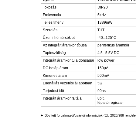
Tokozás
DIP20
Frekvencia
5kHz
Teljesítmény
1389mW
Szerelés
THT
Üzemi hőmérséklet
-40...125°C
Az integrált áramkör típusa
periférikus áramkör
Tápfeszültség
4.5...5.5V DC
Integrált áramkör tulajdonságai
low power
DC betáp áram
150µA
Kimeneti áram
500mA
Ellenállás vezetési állapotban
5Ω
Terjedési idő
90ns
Integrált áramkör fajtája
8bit,
léptető regiszter
Bővített forgalmazói/gyártói információk (EU 2023/988 rendele