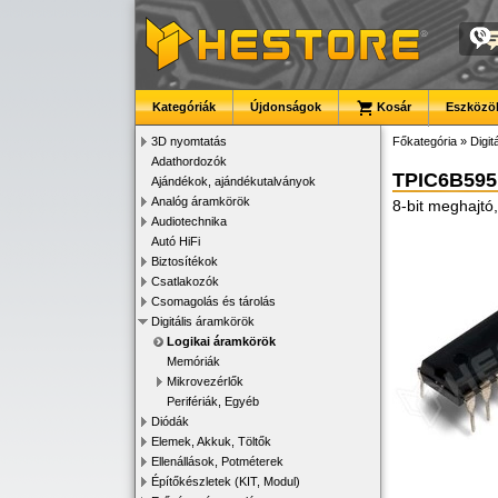
Kategóriák
Újdonságok
Kosár
Eszközök
3D nyomtatás
Főkategória
»
Digit
Adathordozók
TPIC6B59
Ajándékok, ajándékutalványok
Analóg áramkörök
8-bit meghajtó,
Audiotechnika
Autó HiFi
Biztosítékok
Csatlakozók
Csomagolás és tárolás
Digitális áramkörök
Logikai áramkörök
Memóriák
Mikrovezérlők
Perifériák, Egyéb
Diódák
Elemek, Akkuk, Töltők
Ellenállások, Potméterek
Építőkészletek (KIT, Modul)