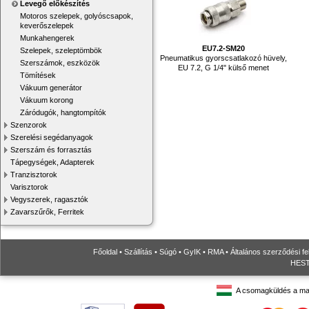
Levegő előkészítés
Motoros szelepek, golyóscsapok,
keverőszelepek
Munkahengerek
EU7.2-SM20
Szelepek, szeleptömbök
Pneumatikus gyorscsatlakozó hüvely,
Szerszámok, eszközök
EU 7.2, G 1/4" külső menet
Tömítések
Vákuum generátor
Vákuum korong
Záródugók, hangtompítók
Szenzorok
Szerelési segédanyagok
Szerszám és forrasztás
Tápegységek, Adapterek
Tranzisztorok
Varisztorok
Vegyszerek, ragasztók
Zavarszűrők, Ferritek
Főoldal
•
Szállítás
•
Súgó
•
GyIK
•
RMA
•
Általános szerződési fe
HESTO
A csomagküldés a ma