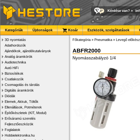
Kérdése van?
»
in
Kategóriák
Újdonságok
Kosár
Eszközök, szolgáltatások
3D nyomtatás
Főkategória
»
Pneumatika
»
Levegő előkész
Adathordozók
ABFR2000
Ajándékok, ajándékutalványok
Analóg áramkörök
Nyomásszabályzó 1/4
Audiotechnika
Autó HiFi
Biztosítékok
Csatlakozók
Csomagolás és tárolás
Digitális áramkörök
Diódák
Elemek, Akkuk, Töltők
Ellenállások, Potméterek
Építőkészletek (KIT, Modul)
Erősáramú szerelés
Fejlesztőeszközök
Foglalatok
Hobbielektronika.hu