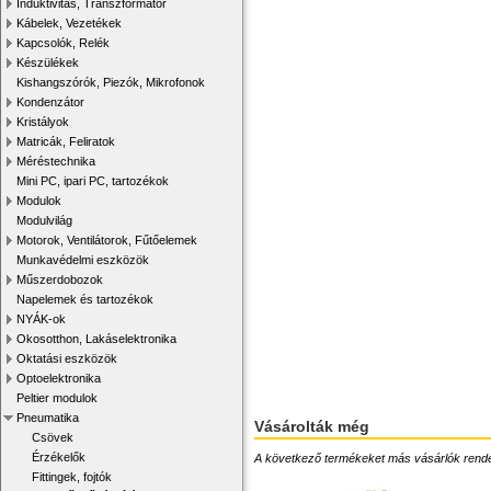
Induktivitás, Transzformátor
Kábelek, Vezetékek
Kapcsolók, Relék
Készülékek
Kishangszórók, Piezók, Mikrofonok
Kondenzátor
Kristályok
Matricák, Feliratok
Méréstechnika
Mini PC, ipari PC, tartozékok
Modulok
Modulvilág
Motorok, Ventilátorok, Fűtőelemek
Munkavédelmi eszközök
Műszerdobozok
Napelemek és tartozékok
NYÁK-ok
Okosotthon, Lakáselektronika
Oktatási eszközök
Optoelektronika
Peltier modulok
Pneumatika
Vásárolták még
Csövek
Érzékelők
A következő termékeket más vásárlók rendelték
Fittingek, fojtók