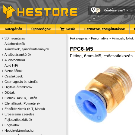
Kérdése van?
»
in
Kategóriák
Újdonságok
Kosár
Eszközök, szolgáltatások
3D nyomtatás
Főkategória
»
Pneumatika
»
Fittingek, fojtók
Adathordozók
FPC6-M5
Ajándékok, ajándékutalványok
Analóg áramkörök
Fitting, 6mm-M5, csőcsatlakozás
Audiotechnika
Autó HiFi
Biztosítékok
Csatlakozók
Csomagolás és tárolás
Digitális áramkörök
Diódák
Elemek, Akkuk, Töltők
Ellenállások, Potméterek
Építőkészletek (KIT, Modul)
Erősáramú szerelés
Fejlesztőeszközök
Foglalatok
Hobbielektronika.hu