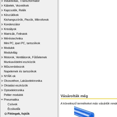
Induktivitás, Transzformátor
Kábelek, Vezetékek
Kapcsolók, Relék
Készülékek
Kishangszórók, Piezók, Mikrofonok
Kondenzátor
Kristályok
Matricák, Feliratok
Méréstechnika
Mini PC, ipari PC, tartozékok
Modulok
Modulvilág
Motorok, Ventilátorok, Fűtőelemek
Munkavédelmi eszközök
Műszerdobozok
Napelemek és tartozékok
NYÁK-ok
Okosotthon, Lakáselektronika
Oktatási eszközök
Optoelektronika
Peltier modulok
Vásárolták még
Pneumatika
A következő termékeket más vásárlók rendelték
Csövek
Érzékelők
Fittingek, fojtók