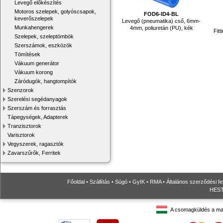
Levegő előkészítés
Motoros szelepek, golyóscsapok,
FOD6-ID4-BL
keverőszelepek
Levegő (pneumatika) cső, 6mm-
Munkahengerek
4mm, poliuretán (PU), kék
Fit
Szelepek, szeleptömbök
Szerszámok, eszközök
Tömítések
Vákuum generátor
Vákuum korong
Záródugók, hangtompítók
Szenzorok
Szerelési segédanyagok
Szerszám és forrasztás
Tápegységek, Adapterek
Tranzisztorok
Varisztorok
Vegyszerek, ragasztók
Zavarszűrők, Ferritek
Főoldal
•
Szállítás
•
Súgó
•
GyIK
•
RMA
•
Általános szerződési fe
HESTO
A csomagküldés a ma