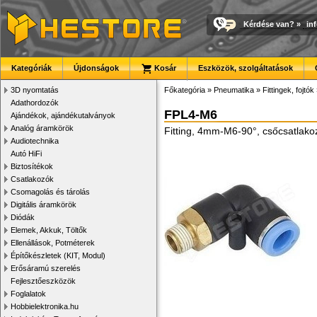
Kérdése van?
»
in
Kategóriák
Újdonságok
Kosár
Eszközök, szolgáltatások
3D nyomtatás
Főkategória
»
Pneumatika
»
Fittingek, fojtók
Adathordozók
FPL4-M6
Ajándékok, ajándékutalványok
Analóg áramkörök
Fitting, 4mm-M6-90°, csőcsatlako
Audiotechnika
Autó HiFi
Biztosítékok
Csatlakozók
Csomagolás és tárolás
Digitális áramkörök
Diódák
Elemek, Akkuk, Töltők
Ellenállások, Potméterek
Építőkészletek (KIT, Modul)
Erősáramú szerelés
Fejlesztőeszközök
Foglalatok
Hobbielektronika.hu