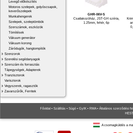
Levegő előkészítés
Motoros szelepek, golyóscsapok,
keverőszelepek
GHR-06V-S
Munkahengerek
Csatlakozóház, JST-GH széria,
Krim
Szelepek, szeleptömbök
1.25mm, fehér, 6p
an
0
Szerszámok, eszközök
Tömítések
Vákuum generátor
Vákuum korong
Záródugók, hangtompítók
Szenzorok
Szerelési segédanyagok
Szerszám és forrasztás
Tápegységek, Adapterek
Tranzisztorok
Varisztorok
Vegyszerek, ragasztók
Zavarszűrők, Ferritek
Főoldal
•
Szállítás
•
Súgó
•
GyIK
•
RMA
•
Általános szerződési fe
HESTO
A csomagküldés a ma