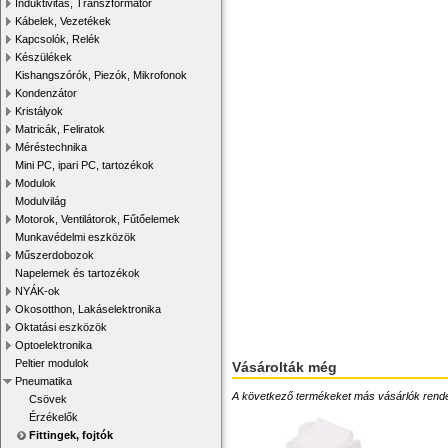
Induktivitás, Transzformátor
Kábelek, Vezetékek
Kapcsolók, Relék
Készülékek
Kishangszórók, Piezók, Mikrofonok
Kondenzátor
Kristályok
Matricák, Feliratok
Méréstechnika
Mini PC, ipari PC, tartozékok
Modulok
Modulvilág
Motorok, Ventilátorok, Fűtőelemek
Munkavédelmi eszközök
Műszerdobozok
Napelemek és tartozékok
NYÁK-ok
Okosotthon, Lakáselektronika
Oktatási eszközök
Optoelektronika
Peltier modulok
Vásárolták még
Pneumatika
A következő termékeket más vásárlók rendelték
Csövek
Érzékelők
Fittingek, fojtók