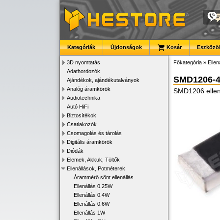
Kategóriák
Újdonságok
Kosár
Eszközök
3D nyomtatás
Főkategória
»
Ellen
Adathordozók
SMD1206-
Ajándékok, ajándékutalványok
Analóg áramkörök
SMD1206 ellen
Audiotechnika
Autó HiFi
Biztosítékok
Csatlakozók
Csomagolás és tárolás
Digitális áramkörök
Diódák
Elemek, Akkuk, Töltők
Ellenállások, Potméterek
Árammérő sönt ellenállás
Ellenállás 0.25W
Ellenállás 0.4W
Ellenállás 0.6W
Ellenállás 1W