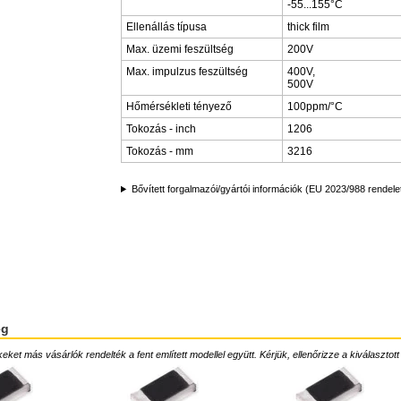
-55...155°C
Ellenállás típusa
thick film
Max. üzemi feszültség
200V
Max. impulzus feszültség
400V,
500V
Hőmérsékleti tényező
100ppm/°C
Tokozás - inch
1206
Tokozás - mm
3216
Bővített forgalmazói/gyártói információk (EU 2023/988 rendele
ég
ket más vásárlók rendelték a fent említett modellel együtt. Kérjük, ellenőrizze a kiválasztott