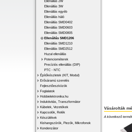
Ellenállás 2W
Ellenállás 3W
Ellenállás egyéb
Ellenállás háló
Ellenállás SMD0402
Ellenállás SMD0603
Ellenállás SMD0805
Ellenállás SMD1206
Ellenállás SMD1210
Ellenállás SMD2512
Huzal ellenállás
Potenciométerek
Precíziós ellenállás (DIP)
PTC - NTC
Építőkészletek (KIT, Modul)
Erősáramú szerelés
Fejlesztőeszközök
Foglalatok
Hobbielektronika.hu
Induktivitás, Transzformátor
Kábelek, Vezetékek
Vásárolták m
Kapcsolók, Relék
A következő terméke
Készülékek
Kishangszórók, Piezók, Mikrofonok
Kondenzátor