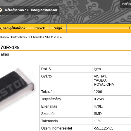
Belép
Kérdése van?
»
info@hestore.hu
T
, szolgáltatások
Cikkek
Súgó
állások, Potméterek
»
Ellenállás SMD1206
»
470R-1%
állás
RoHS
igen
Gyártó
VISHAY,
YAGEO,
ROYAL OHM
Tokozás
1206
Teljesítmény
0.25W
Ellenállás
470Ω
Szerelés
SMD
Tolerancia
±1%
Üzemi hőmérséklet
-55...125°C,