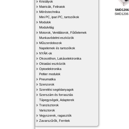
Kristályok
Matricák, Feliratok
SMD1206
Méréstechnika
SMD1206 e
Mini PC, ipari PC, tartozékok
Modulok
Modulvilág
Motorok, Ventilátorok, Fűtőelemek
Munkavédelmi eszközök
Műszerdobozok
Napelemek és tartozékok
NYÁK-ok
Okosotthon, Lakáselektronika
Oktatási eszközök
Optoelektronika
Peltier modulok
Pneumatika
Szenzorok
Szerelési segédanyagok
Szerszám és forrasztás
Tápegységek, Adapterek
Tranzisztorok
Varisztorok
Vegyszerek, ragasztók
Zavarszűrők, Ferritek