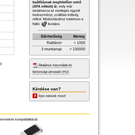
beállításnak megfelelően nettó
(ÁFA nélküli) ár
, mely már
tartalmazza az esetleges egyedi
kedvezményt, szállítási költség
nélkül. Módosításához kattintson a
fejléc
ikonjára.
Elérhetőség
Menny.
Raktáron
> 1000
3 munkanap
> 100000
t)
Általános használati és
biztonsági útmutató (HU)
Kérdése van?
Írjon nekünk most!
 termékek kompatibilitását.