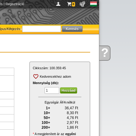
és
|
Regisztráció
0
ípus/Kifejezés:
?
Kérdése
van
Cikkszám:
100.359.45
Kedvencekhez adom
Mennyiség (db):
Egységár ÁFA nélkül
1+
36,47
Ft
10+
8,30
Ft
50+
4,76
Ft
100+
2,97
Ft
200+
1,86
Ft
*
A megjelenített ár az
egyéni