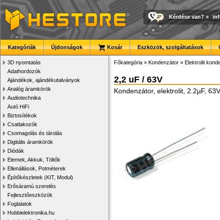
Kérdése van?
»
in
Kategóriák
Újdonságok
Kosár
Eszközök, szolgáltatások
3D nyomtatás
Főkategória
»
Kondenzátor
»
Elektrolit kon
Adathordozók
2,2 uF / 63V
Ajándékok, ajándékutalványok
Analóg áramkörök
Kondenzátor, elektrolit, 2.2µF, 
Audiotechnika
Autó HiFi
Biztosítékok
Csatlakozók
Csomagolás és tárolás
Digitális áramkörök
Diódák
Elemek, Akkuk, Töltők
Ellenállások, Potméterek
Építőkészletek (KIT, Modul)
Erősáramú szerelés
Fejlesztőeszközök
Foglalatok
Hobbielektronika.hu