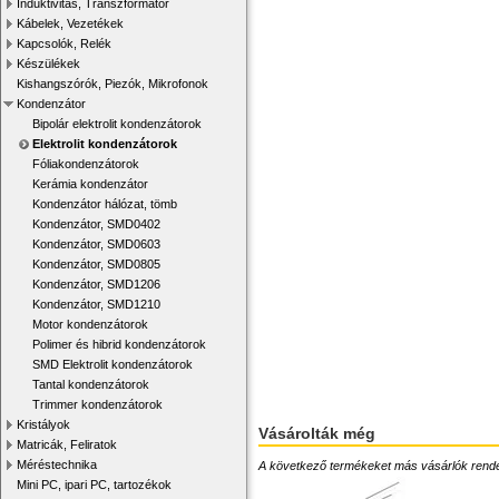
Induktivitás, Transzformátor
Kábelek, Vezetékek
Kapcsolók, Relék
Készülékek
Kishangszórók, Piezók, Mikrofonok
Kondenzátor
Bipolár elektrolit kondenzátorok
Elektrolit kondenzátorok
Fóliakondenzátorok
Kerámia kondenzátor
Kondenzátor hálózat, tömb
Kondenzátor, SMD0402
Kondenzátor, SMD0603
Kondenzátor, SMD0805
Kondenzátor, SMD1206
Kondenzátor, SMD1210
Motor kondenzátorok
Polimer és hibrid kondenzátorok
SMD Elektrolit kondenzátorok
Tantal kondenzátorok
Trimmer kondenzátorok
Kristályok
Vásárolták még
Matricák, Feliratok
Méréstechnika
A következő termékeket más vásárlók rendelték
Mini PC, ipari PC, tartozékok