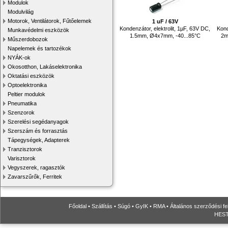
Modulok
Modulvilág
Motorok, Ventilátorok, Fűtőelemek
1 uF / 63V
Kondenzátor, elektrolit, 1µF, 63V DC,
Kond
Munkavédelmi eszközök
1.5mm, Ø4x7mm, -40...85°C
2m
Műszerdobozok
Napelemek és tartozékok
NYÁK-ok
Okosotthon, Lakáselektronika
Oktatási eszközök
Optoelektronika
Peltier modulok
Pneumatika
Szenzorok
Szerelési segédanyagok
Szerszám és forrasztás
Tápegységek, Adapterek
Tranzisztorok
Varisztorok
Vegyszerek, ragasztók
Zavarszűrők, Ferritek
Főoldal
•
Szállítás
•
Súgó
•
GyIK
•
RMA
•
Általános szerződési fe
HESTO