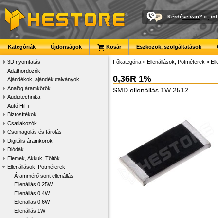
Kérdése van?
»
in
Kategóriák
Újdonságok
Kosár
Eszközök, szolgáltatások
3D nyomtatás
Főkategória
»
Ellenállások, Potméterek
»
El
Adathordozók
0,36R 1%
Ajándékok, ajándékutalványok
Analóg áramkörök
SMD ellenállás 1W 2512
Audiotechnika
Autó HiFi
Biztosítékok
Csatlakozók
Csomagolás és tárolás
Digitális áramkörök
Diódák
Elemek, Akkuk, Töltők
Ellenállások, Potméterek
Árammérő sönt ellenállás
Ellenállás 0.25W
Ellenállás 0.4W
Ellenállás 0.6W
Ellenállás 1W