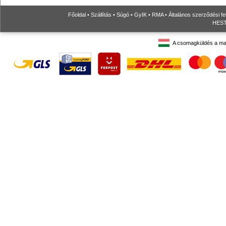
Főoldal
•
Szállítás
•
Súgó
•
GyIK
•
RMA
•
Általános szerződési fe
HESTO
A csomagküldés a ma