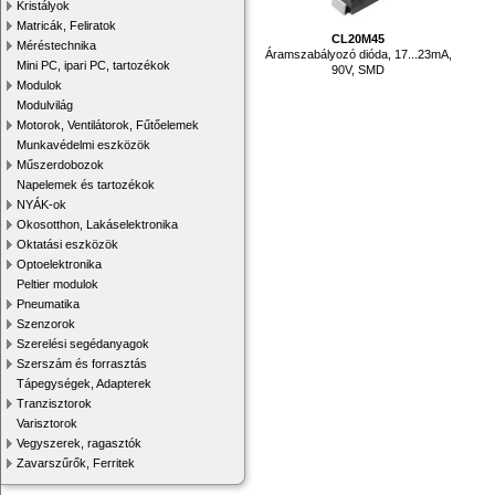
Kristályok
Matricák, Feliratok
CL20M45
Méréstechnika
Áramszabályozó dióda, 17...23mA,
Mini PC, ipari PC, tartozékok
90V, SMD
Modulok
Modulvilág
Motorok, Ventilátorok, Fűtőelemek
Munkavédelmi eszközök
Műszerdobozok
Napelemek és tartozékok
NYÁK-ok
Okosotthon, Lakáselektronika
Oktatási eszközök
Optoelektronika
Peltier modulok
Pneumatika
Szenzorok
Szerelési segédanyagok
Szerszám és forrasztás
Tápegységek, Adapterek
Tranzisztorok
Varisztorok
Vegyszerek, ragasztók
Zavarszűrők, Ferritek