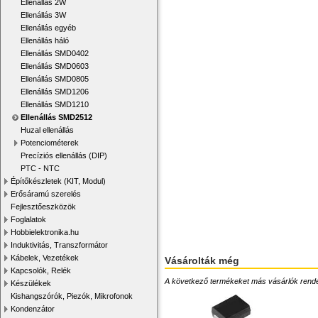
Ellenállás 2W
Ellenállás 3W
Ellenállás egyéb
Ellenállás háló
Ellenállás SMD0402
Ellenállás SMD0603
Ellenállás SMD0805
Ellenállás SMD1206
Ellenállás SMD1210
Ellenállás SMD2512
Huzal ellenállás
Potenciométerek
Precíziós ellenállás (DIP)
PTC - NTC
Építőkészletek (KIT, Modul)
Erősáramú szerelés
Fejlesztőeszközök
Foglalatok
Hobbielektronika.hu
Induktivitás, Transzformátor
Kábelek, Vezetékek
Vásárolták még
Kapcsolók, Relék
A következő termékeket más vásárlók rendelték
Készülékek
Kishangszórók, Piezók, Mikrofonok
Kondenzátor