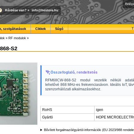
Belép
Kérdése van?
»
info@hestore.hu
T
, szolgáltatások
Cikkek
Súgó
lok
»
RF modulok
»
868-S2
Összefoglaló, rendeltetés
RFM68CW-868-S2 modul vezeték nélküli adatátv
lehetővé 868 MHz-es frekvenciasávon. Ideális IoT, táv
szenzorhálózati alkalmazásokhoz.
RoHS
igen
Gyártó
HOPE MICROELECTR
Bővített forgalmazói/gyártói információk (EU 2023/988 rendele