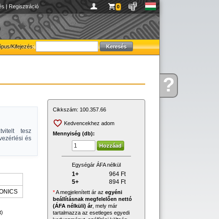
és
|
Regisztráció
0
ípus/Kifejezés:
?
Kérdése
van
Cikkszám:
100.357.66
Kedvencekhez adom
itelt tesz
Mennyiség (db):
vezérlési és
Egységár ÁFA nélkül
1+
964
Ft
5+
894
Ft
ONICS
*
A megjelenített ár az
egyéni
beállításnak megfelelően nettó
(ÁFA nélküli) ár
, mely már
t)
tartalmazza az esetleges egyedi