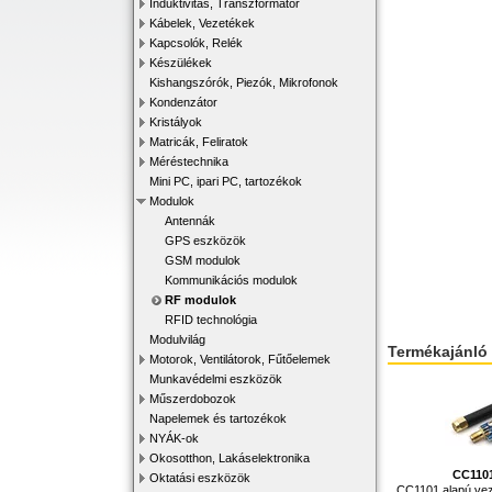
Induktivitás, Transzformátor
Kábelek, Vezetékek
Kapcsolók, Relék
Készülékek
Kishangszórók, Piezók, Mikrofonok
Kondenzátor
Kristályok
Matricák, Feliratok
Méréstechnika
Mini PC, ipari PC, tartozékok
Modulok
Antennák
GPS eszközök
GSM modulok
Kommunikációs modulok
RF modulok
RFID technológia
Modulvilág
Termékajánló
Motorok, Ventilátorok, Fűtőelemek
Munkavédelmi eszközök
Műszerdobozok
Napelemek és tartozékok
NYÁK-ok
Okosotthon, Lakáselektronika
CC110
Oktatási eszközök
CC1101 alapú veze