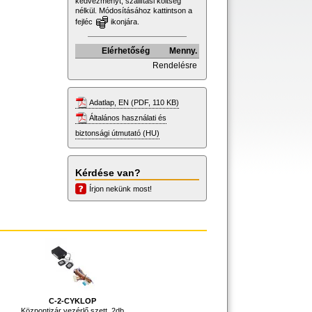
kedvezményt, szállítási költség
nélkül. Módosításához kattintson a
fejléc
ikonjára.
Elérhetőség
Menny.
Rendelésre
Adatlap, EN (PDF, 110 KB)
Általános használati és
biztonsági útmutató (HU)
Kérdése van?
Írjon nekünk most!
C-2-CYKLOP
k
Központizár vezérlő szett, 2db