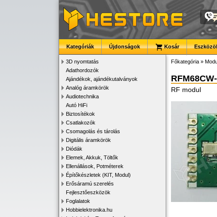
Kategóriák
Újdonságok
Kosár
Eszközök
3D nyomtatás
Főkategória
»
Modu
Adathordozók
RFM68CW-
Ajándékok, ajándékutalványok
Analóg áramkörök
RF modul
Audiotechnika
Autó HiFi
Biztosítékok
Csatlakozók
Csomagolás és tárolás
Digitális áramkörök
Diódák
Elemek, Akkuk, Töltők
Ellenállások, Potméterek
Építőkészletek (KIT, Modul)
Erősáramú szerelés
Fejlesztőeszközök
Foglalatok
Hobbielektronika.hu