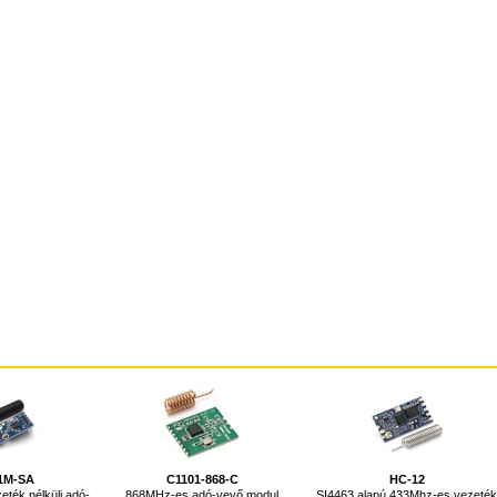
1M-SA
C1101-868-C
HC-12
ték nélküli adó-
868MHz-es adó-vevő modul
SI4463 alapú 433Mhz-es vezeté