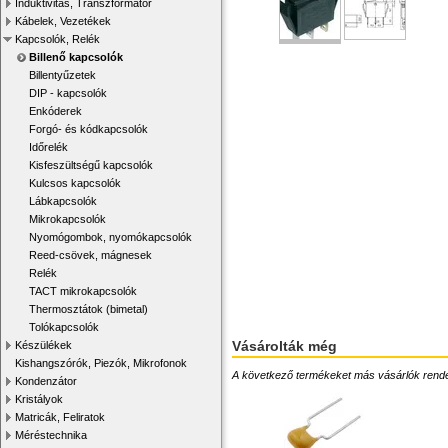
Induktivitás, Transzformátor
Kábelek, Vezetékek
Kapcsolók, Relék
Billenő kapcsolók
Billentyűzetek
DIP - kapcsolók
Enkóderek
Forgó- és kódkapcsolók
Időrelék
Kisfeszültségű kapcsolók
Kulcsos kapcsolók
Lábkapcsolók
Mikrokapcsolók
Nyomógombok, nyomókapcsolók
Reed-csövek, mágnesek
Relék
TACT mikrokapcsolók
Thermosztátok (bimetal)
Tolókapcsolók
Vásárolták még
Készülékek
Kishangszórók, Piezók, Mikrofonok
A következő termékeket más vásárlók rendelték
Kondenzátor
Kristályok
Matricák, Feliratok
Méréstechnika