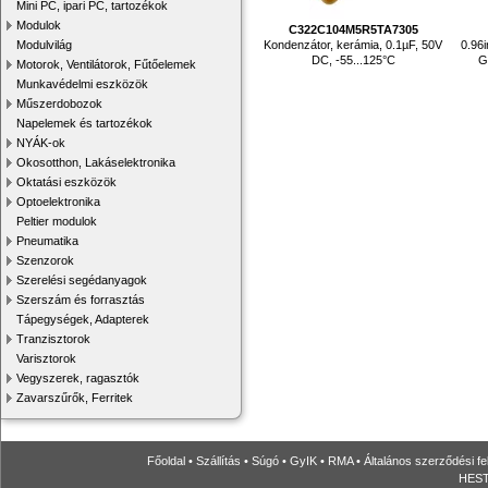
Mini PC, ipari PC, tartozékok
Modulok
C322C104M5R5TA7305
Kondenzátor, kerámia, 0.1µF, 50V
0.96
Modulvilág
DC, -55...125°C
G
Motorok, Ventilátorok, Fűtőelemek
Munkavédelmi eszközök
Műszerdobozok
Napelemek és tartozékok
NYÁK-ok
Okosotthon, Lakáselektronika
Oktatási eszközök
Optoelektronika
Peltier modulok
Pneumatika
Szenzorok
Szerelési segédanyagok
Szerszám és forrasztás
Tápegységek, Adapterek
Tranzisztorok
Varisztorok
Vegyszerek, ragasztók
Zavarszűrők, Ferritek
Főoldal
•
Szállítás
•
Súgó
•
GyIK
•
RMA
•
Általános szerződési fe
HESTO