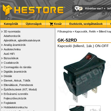
Kérdése van?
»
in
Kategóriák
Újdonságok
Kosár
Eszközök, szolgáltatások
3D nyomtatás
Főkategória
»
Kapcsolók, Relék
»
Billenő k
Adathordozók
GK-52RD
Ajándékok, ajándékutalványok
Analóg áramkörök
Kapcsoló (billenő, 1ák.) ON-OFF
Audiotechnika
Autó HiFi
Biztosítékok
Csatlakozók
Csomagolás és tárolás
Digitális áramkörök
Diódák
Elemek, Akkuk, Töltők
Ellenállások, Potméterek
Építőkészletek (KIT, Modul)
Erősáramú szerelés
Fejlesztőeszközök
Foglalatok
Hobbielektronika.hu