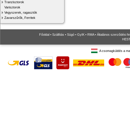
Tranzisztorok
Varisztorok
Vegyszerek, ragasztók
Zavarszűrők, Ferritek
Főoldal
•
Szállítás
•
Súgó
•
GyIK
•
RMA
•
Általános szerződési fe
HESTO
A csomagküldés a ma