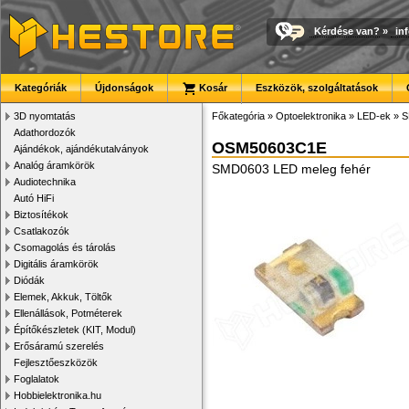
Kérdése van?
»
in
Kategóriák
Újdonságok
Kosár
Eszközök, szolgáltatások
3D nyomtatás
Főkategória
»
Optoelektronika
»
LED-ek
»
S
Adathordozók
OSM50603C1E
Ajándékok, ajándékutalványok
Analóg áramkörök
SMD0603 LED meleg fehér
Audiotechnika
Autó HiFi
Biztosítékok
Csatlakozók
Csomagolás és tárolás
Digitális áramkörök
Diódák
Elemek, Akkuk, Töltők
Ellenállások, Potméterek
Építőkészletek (KIT, Modul)
Erősáramú szerelés
Fejlesztőeszközök
Foglalatok
Hobbielektronika.hu