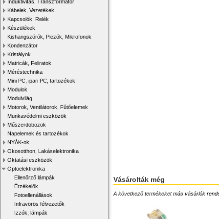
Induktivitás, Transzformátor
Kábelek, Vezetékek
Kapcsolók, Relék
Készülékek
Kishangszórók, Piezók, Mikrofonok
Kondenzátor
Kristályok
Matricák, Feliratok
Méréstechnika
Mini PC, ipari PC, tartozékok
Modulok
Modulvilág
Motorok, Ventilátorok, Fűtőelemek
Munkavédelmi eszközök
Műszerdobozok
Napelemek és tartozékok
NYÁK-ok
Okosotthon, Lakáselektronika
Oktatási eszközök
Optoelektronika
Ellenőrző lámpák
Vásárolták még
Érzékelők
A következő termékeket más vásárlók rendelték
Fotoellenállások
Infravörös félvezetők
Izzók, lámpák