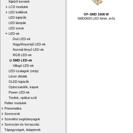
Kijelző keretek
LCD modulok
LED kellékek
OF-SMD 1608 W
LED kijelzők
SMD0603 LED fehér, erős
LED lámpák
LED sorok
LED-ek
Duó LED-ek
Nagyfényerejű LED-ek
Normál fényű LED-ek
RGB LED-ek
SMD LED-ek
Villogó LED-ek
LED-szalagok (strip)
Lézer diódák
OLED kijelzők
Optocsatolók, kapuk
Power LED-ek
Toslink, optikai szál
Peltier modulok
Pneumatika
Szenzorok
Szerelési segédanyagok
Szerszám és forrasztás
Tápegységek, Adapterek