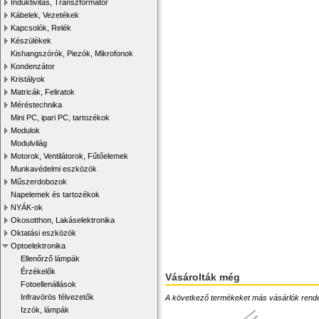
Induktivitás, Transzformátor
Kábelek, Vezetékek
Kapcsolók, Relék
Készülékek
Kishangszórók, Piezók, Mikrofonok
Kondenzátor
Kristályok
Matricák, Feliratok
Méréstechnika
Mini PC, ipari PC, tartozékok
Modulok
Modulvilág
Motorok, Ventilátorok, Fűtőelemek
Munkavédelmi eszközök
Műszerdobozok
Napelemek és tartozékok
NYÁK-ok
Okosotthon, Lakáselektronika
Oktatási eszközök
Optoelektronika
Ellenőrző lámpák
Érzékelők
Vásárolták még
Fotoellenállások
Infravörös félvezetők
A következő termékeket más vásárlók rendelték
Izzók, lámpák