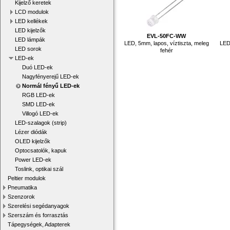
Kijelző keretek
LCD modulok
LED kellékek
LED kijelzők
EVL-50FC-WW
LED lámpák
LED, 5mm, lapos, víztiszta, meleg
LED,
LED sorok
fehér
LED-ek
Duó LED-ek
Nagyfényerejű LED-ek
Normál fényű LED-ek
RGB LED-ek
SMD LED-ek
Villogó LED-ek
LED-szalagok (strip)
Lézer diódák
OLED kijelzők
Optocsatolók, kapuk
Power LED-ek
Toslink, optikai szál
Peltier modulok
Pneumatika
Szenzorok
Szerelési segédanyagok
Szerszám és forrasztás
Tápegységek, Adapterek