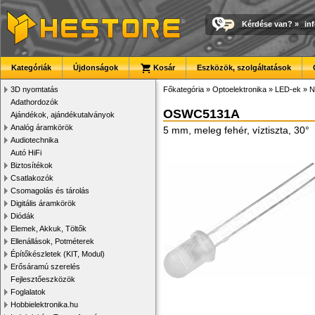
Kérdése van?
»
in
Kategóriák
Újdonságok
Kosár
Eszközök, szolgáltatások
3D nyomtatás
Főkategória
»
Optoelektronika
»
LED-ek
»
N
Adathordozók
OSWC5131A
Ajándékok, ajándékutalványok
Analóg áramkörök
5 mm, meleg fehér, víztiszta, 30°
Audiotechnika
Autó HiFi
Biztosítékok
Csatlakozók
Csomagolás és tárolás
Digitális áramkörök
Diódák
Elemek, Akkuk, Töltők
Ellenállások, Potméterek
Építőkészletek (KIT, Modul)
Erősáramú szerelés
Fejlesztőeszközök
Foglalatok
Hobbielektronika.hu