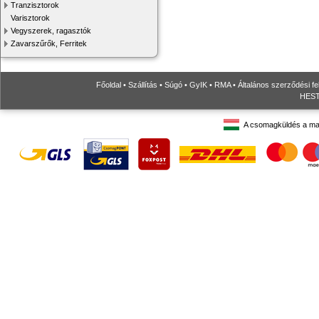
Tranzisztorok
Varisztorok
Vegyszerek, ragasztók
Zavarszűrők, Ferritek
Főoldal
•
Szállítás
•
Súgó
•
GyIK
•
RMA
•
Általános szerződési fe
HESTO
A csomagküldés a ma