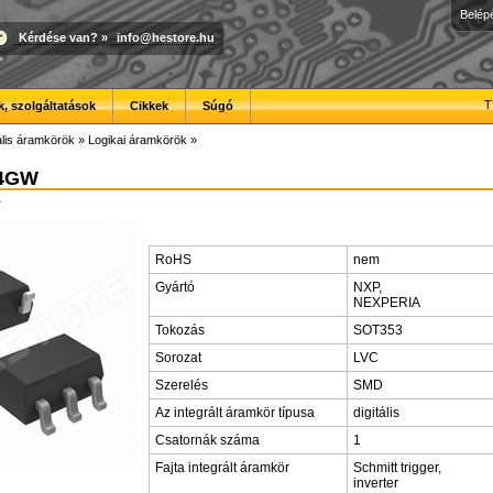
Belép
Kérdése van?
»
info@hestore.hu
T
, szolgáltatások
Cikkek
Súgó
ális áramkörök
»
Logikai áramkörök
»
4GW
r
RoHS
nem
Gyártó
NXP,
NEXPERIA
Tokozás
SOT353
Sorozat
LVC
Szerelés
SMD
Az integrált áramkör típusa
digitális
Csatornák száma
1
Fajta integrált áramkör
Schmitt trigger,
inverter