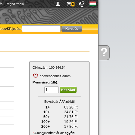
és
|
Regisztráció
0
ípus/Kifejezés:
?
Kérdése
van
Cikkszám:
100.344.54
Kedvencekhez adom
Mennyiség (db):
Egységár ÁFA nélkül
1+
63,20
Ft
10+
34,81
Ft
50+
21,75
Ft
100+
19,26
Ft
200+
17,86
Ft
*
A megjelenített ár az
egyéni