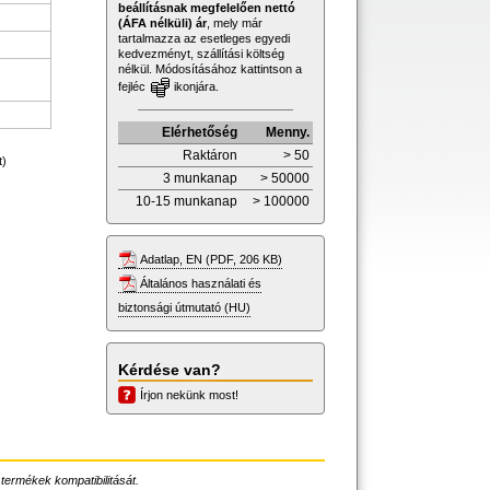
beállításnak megfelelően nettó
(ÁFA nélküli) ár
, mely már
tartalmazza az esetleges egyedi
kedvezményt, szállítási költség
nélkül. Módosításához kattintson a
fejléc
ikonjára.
Elérhetőség
Menny.
Raktáron
> 50
t)
3 munkanap
> 50000
10-15 munkanap
> 100000
Adatlap, EN (PDF, 206 KB)
Általános használati és
biztonsági útmutató (HU)
Kérdése van?
Írjon nekünk most!
 termékek kompatibilitását.