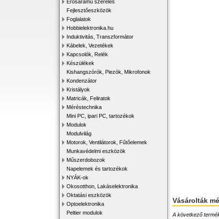
Erősáramú szerelés
Fejlesztőeszközök
Foglalatok
Hobbielektronika.hu
Induktivitás, Transzformátor
Kábelek, Vezetékek
Kapcsolók, Relék
Készülékek
Kishangszórók, Piezók, Mikrofonok
Kondenzátor
Kristályok
Matricák, Feliratok
Méréstechnika
Mini PC, ipari PC, tartozékok
Modulok
Modulvilág
Motorok, Ventilátorok, Fűtőelemek
Munkavédelmi eszközök
Műszerdobozok
Napelemek és tartozékok
NYÁK-ok
Okosotthon, Lakáselektronika
Oktatási eszközök
Vásárolták m
Optoelektronika
Peltier modulok
A következő terméke