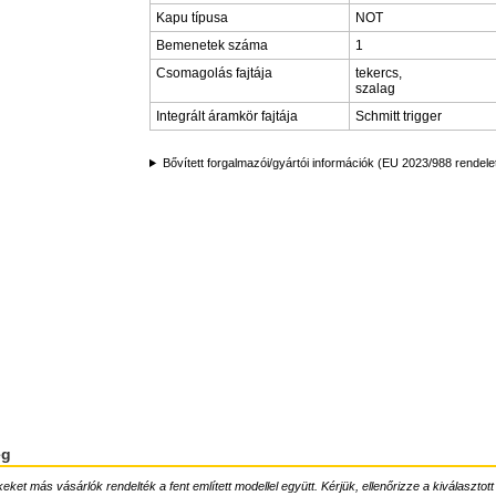
Kapu típusa
NOT
Bemenetek száma
1
Csomagolás fajtája
tekercs,
szalag
Integrált áramkör fajtája
Schmitt trigger
Bővített forgalmazói/gyártói információk (EU 2023/988 rendele
ég
ket más vásárlók rendelték a fent említett modellel együtt. Kérjük, ellenőrizze a kiválasztott