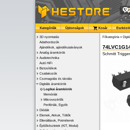
Kategóriák
Újdonságok
Kosár
Eszközök
3D nyomtatás
Főkategória
»
Digit
Adathordozók
74LVC1G1
Ajándékok, ajándékutalványok
Analóg áramkörök
Schmitt Trigge
Audiotechnika
Autó HiFi
Biztosítékok
Csatlakozók
Csomagolás és tárolás
Digitális áramkörök
Logikai áramkörök
Memóriák
Mikrovezérlők
Perifériák, Egyéb
Diódák
Elemek, Akkuk, Töltők
Ellenállások, Potméterek
Építőkészletek (KIT, Modul)