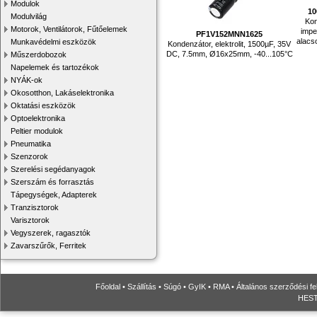
Modulok
10
Modulvilág
Kon
Motorok, Ventilátorok, Fűtőelemek
impe
PF1V152MNN1625
alacs
Munkavédelmi eszközök
Kondenzátor, elektrolit, 1500µF, 35V
DC, 7.5mm, Ø16x25mm, -40...105°C
Műszerdobozok
Napelemek és tartozékok
NYÁK-ok
Okosotthon, Lakáselektronika
Oktatási eszközök
Optoelektronika
Peltier modulok
Pneumatika
Szenzorok
Szerelési segédanyagok
Szerszám és forrasztás
Tápegységek, Adapterek
Tranzisztorok
Varisztorok
Vegyszerek, ragasztók
Zavarszűrők, Ferritek
Főoldal
•
Szállítás
•
Súgó
•
GyIK
•
RMA
•
Általános szerződési fe
HESTO