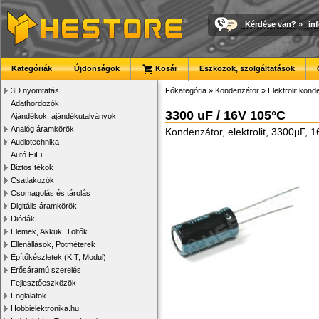
Kérdése van?
»
in
Kategóriák
Újdonságok
Kosár
Eszközök, szolgáltatások
3D nyomtatás
Főkategória
»
Kondenzátor
»
Elektrolit kon
Adathordozók
3300 uF / 16V 105°C
Ajándékok, ajándékutalványok
Analóg áramkörök
Kondenzátor, elektrolit, 3300µF
Audiotechnika
Autó HiFi
Biztosítékok
Csatlakozók
Csomagolás és tárolás
Digitális áramkörök
Diódák
Elemek, Akkuk, Töltők
Ellenállások, Potméterek
Építőkészletek (KIT, Modul)
Erősáramú szerelés
Fejlesztőeszközök
Foglalatok
Hobbielektronika.hu