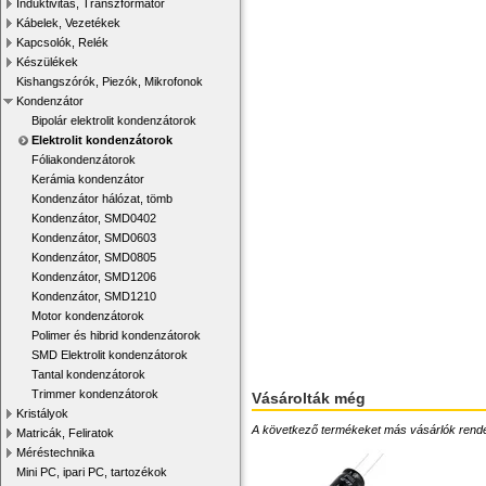
Induktivitás, Transzformátor
Kábelek, Vezetékek
Kapcsolók, Relék
Készülékek
Kishangszórók, Piezók, Mikrofonok
Kondenzátor
Bipolár elektrolit kondenzátorok
Elektrolit kondenzátorok
Fóliakondenzátorok
Kerámia kondenzátor
Kondenzátor hálózat, tömb
Kondenzátor, SMD0402
Kondenzátor, SMD0603
Kondenzátor, SMD0805
Kondenzátor, SMD1206
Kondenzátor, SMD1210
Motor kondenzátorok
Polimer és hibrid kondenzátorok
SMD Elektrolit kondenzátorok
Tantal kondenzátorok
Trimmer kondenzátorok
Vásárolták még
Kristályok
A következő termékeket más vásárlók rendelték
Matricák, Feliratok
Méréstechnika
Mini PC, ipari PC, tartozékok