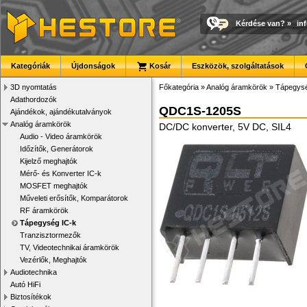
Kérdése van?
»
in
Kategóriák
Újdonságok
Kosár
Eszközök, szolgáltatások
3D nyomtatás
Főkategória
»
Analóg áramkörök
»
Tápegysé
Adathordozók
QDC1S-1205S
Ajándékok, ajándékutalványok
Analóg áramkörök
DC/DC konverter, 5V DC, SIL4
Audio - Video áramkörök
Időzítők, Generátorok
Kijelző meghajtók
Mérő- és Konverter IC-k
MOSFET meghajtók
Műveleti erősítők, Komparátorok
RF áramkörök
Tápegység IC-k
Tranzisztormezők
TV, Videotechnikai áramkörök
Vezérlők, Meghajtók
Audiotechnika
Autó HiFi
Biztosítékok