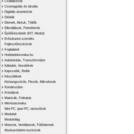
Csatlakozók
Csomagolás és tárolás
Digitális áramkörök
Diódák
Elemek, Akkuk, Töltők
Ellenállások, Potméterek
Építőkészletek (KIT, Modul)
Erősáramú szerelés
Fejlesztőeszközök
Foglalatok
Hobbielektronika.hu
Induktivitás, Transzformátor
Kábelek, Vezetékek
Kapcsolók, Relék
Készülékek
Kishangszórók, Piezók, Mikrofonok
Kondenzátor
Kristályok
Matricák, Feliratok
Méréstechnika
Mini PC, ipari PC, tartozékok
Modulok
Modulvilág
Motorok, Ventilátorok, Fűtőelemek
Munkavédelmi eszközök