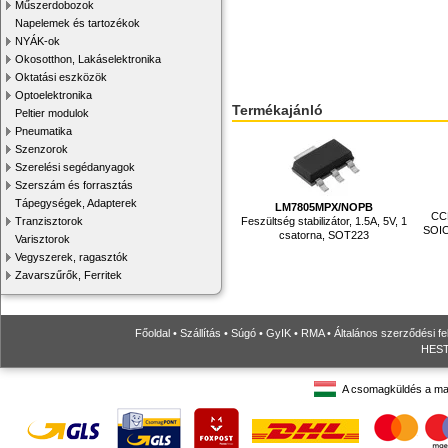
Műszerdobozok
Napelemek és tartozékok
NYÁK-ok
Okosotthon, Lakáselektronika
Oktatási eszközök
Optoelektronika
Termékajánló
Peltier modulok
Pneumatika
Szenzorok
Szerelési segédanyagok
Szerszám és forrasztás
Tápegységek, Adapterek
LM7805MPX/NOPB
CCM
Tranzisztorok
Feszültség stabilizátor, 1.5A, 5V, 1
SOIC-
csatorna, SOT223
Varisztorok
Vegyszerek, ragasztók
Zavarszűrők, Ferritek
Főoldal
•
Szállítás
•
Súgó
•
GyIK
•
RMA
•
Általános szerződési fe
HESTO
A csomagküldés a ma