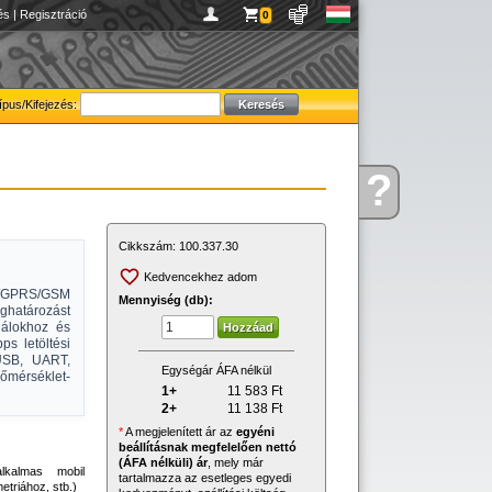
és
|
Regisztráció
0
ípus/Kifejezés:
?
Kérdése
van
Cikkszám:
100.337.30
Kedvencekhez adom
PRS/GSM
Mennyiség (db):
határozást
nálokhoz és
ps letöltési
 USB, UART,
Egységár ÁFA nélkül
őmérséklet-
1+
11 583
Ft
2+
11 138
Ft
*
A megjelenített ár az
egyéni
beállításnak megfelelően nettó
(ÁFA nélküli) ár
, mely már
almas mobil
tartalmazza az esetleges egyedi
triához, stb.)