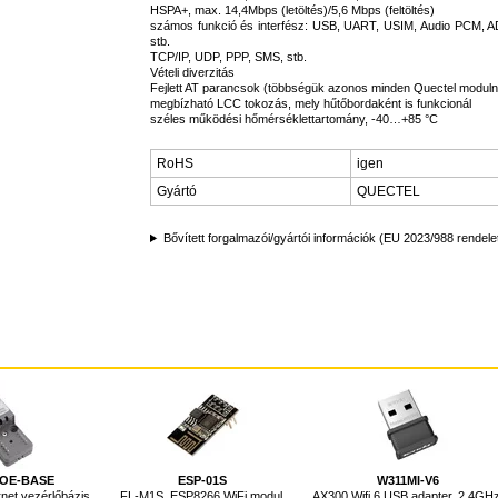
HSPA+, max. 14,4Mbps (letöltés)/5,6 Mbps (feltöltés)
számos funkció és interfész: USB, UART, USIM, Audio PCM,
stb.
TCP/IP, UDP, PPP, SMS, stb.
Vételi diverzitás
Fejlett AT parancsok (többségük azonos minden Quectel moduln
megbízható LCC tokozás, mely hűtőbordaként is funkcionál
széles működési hőmérséklettartomány, -40…+85 °C
RoHS
igen
Gyártó
QUECTEL
Bővített forgalmazói/gyártói információk (EU 2023/988 rendele
POE-BASE
ESP-01S
W311MI-V6
net vezérlőbázis,
FL-M1S, ESP8266 WiFi modul,
AX300 Wifi 6 USB adapter, 2.4GHz