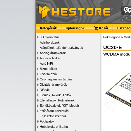
Kategóriák
Újdonságok
Kosár
Eszközök
3D nyomtatás
Főkategória
»
Modu
Adathordozók
UC20-E
Ajándékok, ajándékutalványok
Analóg áramkörök
WCDMA modul
Audiotechnika
Autó HiFi
Biztosítékok
Csatlakozók
Csomagolás és tárolás
Digitális áramkörök
Diódák
Elemek, Akkuk, Töltők
Ellenállások, Potméterek
Építőkészletek (KIT, Modul)
Erősáramú szerelés
Fejlesztőeszközök
Foglalatok
Hobbielektronika.hu