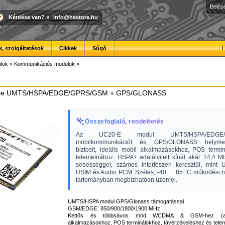
Belép
Kérdése van?
»
info@hestore.hu
T
, szolgáltatások
Cikkek
Súgó
lok
»
Kommunikációs modulok
»
e UMTS/HSPA/EDGE/GPRS/GSM + GPS/GLONASS
Összefoglaló, rendeltetés
Az UC20-E modul UMTS/HSPA/EDGE/G
mobilkommunikációt és GPS/GLONASS helymeg
biztosít, ideális mobil alkalmazásokhoz, POS termi
telemetriához. HSPA+ adatátvitelt kínál akár 14,4 Mb
sebességgel, számos interfészen keresztül, mint
USIM és Audio PCM. Széles, -40…+85 °C működési h
tartományban megbízhatóan üzemel.
UMTS/HSPA modul GPS/Glonass támogatással
GSM/EDGE: 850/900/1800/1900 MHz
Kettős és többsávos mód WCDMA & GSM-hez (alk
alkalmazásokhoz, POS terminálokhoz, távérzékeléshez és teleme