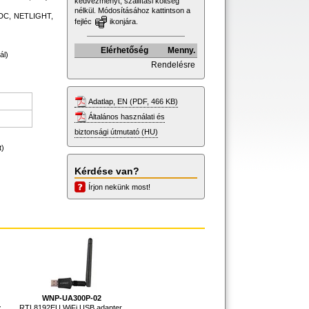
kedvezményt, szállítási költség
nélkül. Módosításához kattintson a
 ADC, NETLIGHT,
fejléc
ikonjára.
Elérhetőség
Menny.
ál)
Rendelésre
Adatlap, EN (PDF, 466 KB)
Általános használati és
biztonsági útmutató (HU)
t)
Kérdése van?
Írjon nekünk most!
WNP-UA300P-02
,
RTL8192EU WiFi USB adapter,