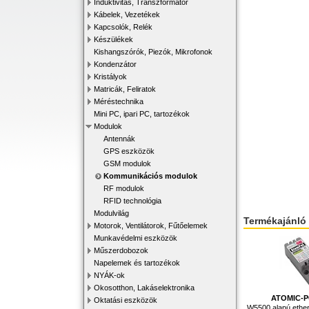
Induktivitás, Transzformátor
Kábelek, Vezetékek
Kapcsolók, Relék
Készülékek
Kishangszórók, Piezók, Mikrofonok
Kondenzátor
Kristályok
Matricák, Feliratok
Méréstechnika
Mini PC, ipari PC, tartozékok
Modulok
Antennák
GPS eszközök
GSM modulok
Kommunikációs modulok
RF modulok
RFID technológia
Modulvilág
Termékajánló
Motorok, Ventilátorok, Fűtőelemek
Munkavédelmi eszközök
Műszerdobozok
Napelemek és tartozékok
NYÁK-ok
Okosotthon, Lakáselektronika
ATOMIC-
Oktatási eszközök
W5500 alapú ether