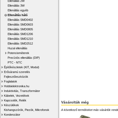
Ellenállás 2W
Ellenállás 3W
Ellenállás egyéb
Ellenállás háló
Ellenállás SMD0402
Ellenállás SMD0603
Ellenállás SMD0805
Ellenállás SMD1206
Ellenállás SMD1210
Ellenállás SMD2512
Huzal ellenállás
Potenciométerek
Precíziós ellenállás (DIP)
PTC - NTC
Építőkészletek (KIT, Modul)
Erősáramú szerelés
Fejlesztőeszközök
Foglalatok
Hobbielektronika.hu
Induktivitás, Transzformátor
Kábelek, Vezetékek
Kapcsolók, Relék
Vásárolták még
Készülékek
A következő termékeket más vásárlók rendelték
Kishangszórók, Piezók, Mikrofonok
Kondenzátor