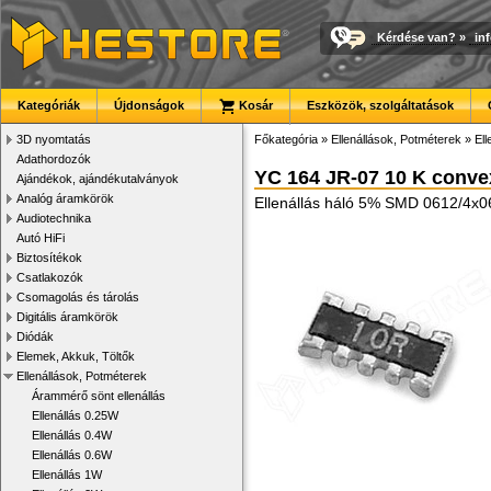
Kérdése van?
»
in
Kategóriák
Újdonságok
Kosár
Eszközök, szolgáltatások
3D nyomtatás
Főkategória
»
Ellenállások, Potméterek
»
Ell
Adathordozók
YC 164 JR-07 10 K conv
Ajándékok, ajándékutalványok
Analóg áramkörök
Ellenállás háló 5% SMD 0612/4x
Audiotechnika
Autó HiFi
Biztosítékok
Csatlakozók
Csomagolás és tárolás
Digitális áramkörök
Diódák
Elemek, Akkuk, Töltők
Ellenállások, Potméterek
Árammérő sönt ellenállás
Ellenállás 0.25W
Ellenállás 0.4W
Ellenállás 0.6W
Ellenállás 1W