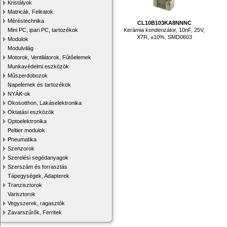
Kristályok
Matricák, Feliratok
Méréstechnika
CL10B103KA8NNNC
Kerámia kondenzátor, 10nF, 25V,
Mini PC, ipari PC, tartozékok
X7R, ±10%, SMD0603
Modulok
Modulvilág
Motorok, Ventilátorok, Fűtőelemek
Munkavédelmi eszközök
Műszerdobozok
Napelemek és tartozékok
NYÁK-ok
Okosotthon, Lakáselektronika
Oktatási eszközök
Optoelektronika
Peltier modulok
Pneumatika
Szenzorok
Szerelési segédanyagok
Szerszám és forrasztás
Tápegységek, Adapterek
Tranzisztorok
Varisztorok
Vegyszerek, ragasztók
Zavarszűrők, Ferritek