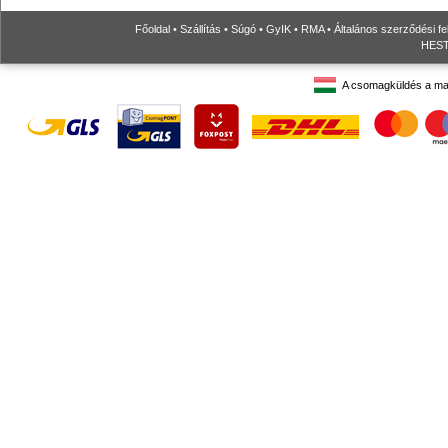
Főoldal
•
Szállítás
•
Súgó
•
GyIK
•
RMA
•
Általános szerződési fe
HESTO
A csomagküldés a ma