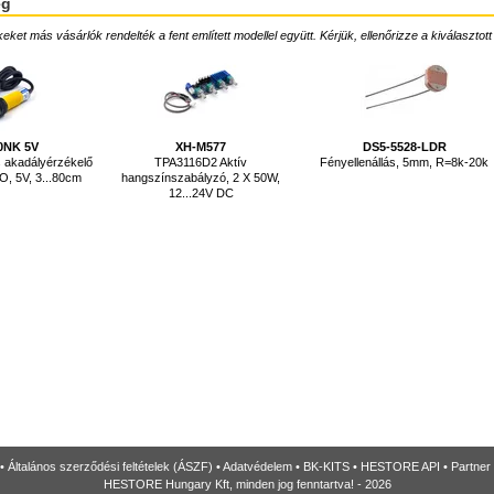
ég
ket más vásárlók rendelték a fent említett modellel együtt. Kérjük, ellenőrizze a kiválasztott
0NK 5V
XH-M577
DS5-5528-LDR
ös akadályérzékelő
TPA3116D2 Aktív
Fényellenállás, 5mm, R=8k-20k
O, 5V, 3...80cm
hangszínszabályzó, 2 X 50W,
12...24V DC
•
Általános szerződési feltételek (ÁSZF)
•
Adatvédelem
•
BK-KITS
•
HESTORE API
•
Partner
HESTORE Hungary Kft, minden jog fenntartva! - 2026