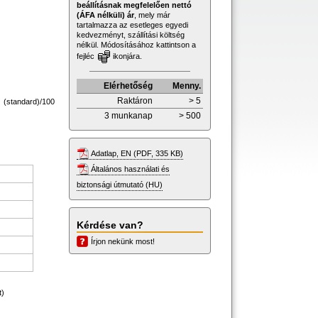
beállításnak megfelelően nettó
(ÁFA nélküli) ár
, mely már
tartalmazza az esetleges egyedi
kedvezményt, szállítási költség
nélkül. Módosításához kattintson a
fejléc
ikonjára.
Elérhetőség
Menny.
Raktáron
> 5
standard)/100
3 munkanap
> 500
Adatlap, EN (PDF, 335 KB)
Általános használati és
biztonsági útmutató (HU)
Kérdése van?
Írjon nekünk most!
t)