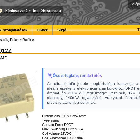
Belép
Kérdése van?
»
info@hestore.hu
T
, szolgáltatások
Cikkek
Súgó
solók, Relék
»
Relék
»
012Z
 SMD
Összefoglaló, rendeltetés
Az ultraminiatűr jelrelé megbízhatóan kapcsolja a k
ideális érzékeny elektronikai áramkörökhöz. DPDT ér
áramot és 250V AC feszültséget kezelnek, 12V D
alacsony, 140mW fogyasztású. Aranyozott érintkező
precíz jelátvitelt biztosítanak.
Dimensions 10,6x7,2x4,4mm
Type signal
Contact Form DPDT
Max. Switching Current 2 A
Coil Voltage 12VDC
Coil Resistance 1028 Ohm