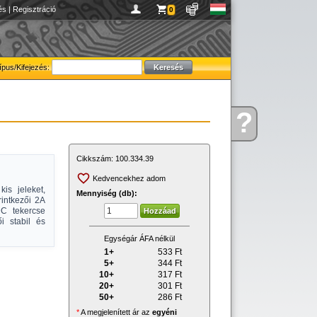
és
|
Regisztráció
0
ípus/Kifejezés:
?
Kérdése
van
Cikkszám:
100.334.39
Kedvencekhez adom
is jeleket,
Mennyiség (db):
intkezői 2A
C tekercse
i stabil és
Egységár ÁFA nélkül
1+
533
Ft
5+
344
Ft
10+
317
Ft
20+
301
Ft
50+
286
Ft
*
A megjelenített ár az
egyéni