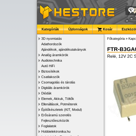
Kategóriák
Újdonságok
Kosár
Eszközök
3D nyomtatás
Főkategória
»
Kapc
Adathordozók
FTR-B3GA
Ajándékok, ajándékutalványok
Analóg áramkörök
Relé, 12V 2C
Audiotechnika
Autó HiFi
Biztosítékok
Csatlakozók
Csomagolás és tárolás
Digitális áramkörök
Diódák
Elemek, Akkuk, Töltők
Ellenállások, Potméterek
Építőkészletek (KIT, Modul)
Erősáramú szerelés
Fejlesztőeszközök
Foglalatok
Hobbielektronika.hu