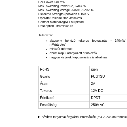
Coil Power 140 mW
Max. Switching Power 62,5VA/30W
Max. Switching Voltage 250VAC/220VDC
Dielectric Strength (between c 1500V
Operate/Release time 3ms/3ms
Contact Material AgNi + Au plated
Description ultraminiature
Jellemzők:
alacsony behúzó tekercs fogyasztás - 140mW (
mW(tárolós)
miniatűr méretek
ezüst alapú, aranyozott érintkezők
nagyon kis jelek kapcsolására is alkalmas
RoHS
igen
Gyártó
FUJITSU
Áram
2A
Tekercs
12V DC
Érintkező
DPDT
Feszültség
250V AC
Bővített forgalmazói/gyártói információk (EU 2023/988 rendele