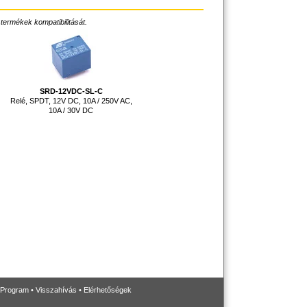
 termékek kompatibilitását.
SRD-12VDC-SL-C
Relé, SPDT, 12V DC, 10A / 250V AC,
10A / 30V DC
 Program
•
Visszahívás
•
Elérhetőségek