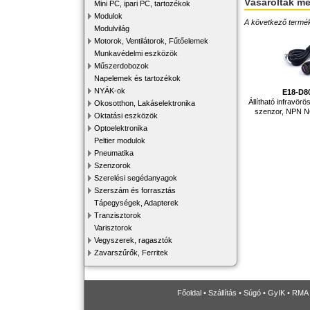
Vásárolták m
Mini PC, ipari PC, tartozékok
Modulok
A következő terméke
Modulvilág
Motorok, Ventilátorok, Fűtőelemek
Munkavédelmi eszközök
Műszerdobozok
Napelemek és tartozékok
NYÁK-ok
E18-D8
Állítható infravör
Okosotthon, Lakáselektronika
szenzor, NPN N
Oktatási eszközök
Optoelektronika
Peltier modulok
Pneumatika
Szenzorok
Szerelési segédanyagok
Szerszám és forrasztás
Tápegységek, Adapterek
Tranzisztorok
Varisztorok
Vegyszerek, ragasztók
Zavarszűrők, Ferritek
Főoldal
•
Szállítás
•
Súgó
•
GyIK
•
RMA