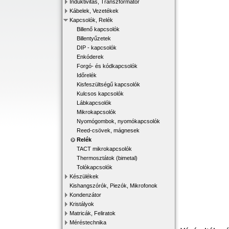
Induktivitás, Transzformátor
Kábelek, Vezetékek
Kapcsolók, Relék
Billenő kapcsolók
Billentyűzetek
DIP - kapcsolók
Enkóderek
Forgó- és kódkapcsolók
Időrelék
Kisfeszültségű kapcsolók
Kulcsos kapcsolók
Lábkapcsolók
Mikrokapcsolók
Nyomógombok, nyomókapcsolók
Reed-csövek, mágnesek
Relék
TACT mikrokapcsolók
Thermosztátok (bimetal)
Tolókapcsolók
Készülékek
Kishangszórók, Piezók, Mikrofonok
Kondenzátor
Kristályok
Matricák, Feliratok
Méréstechnika