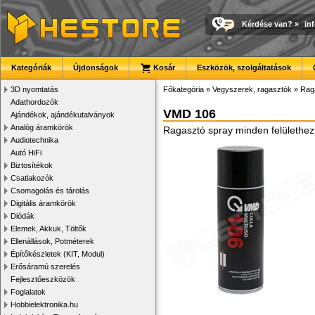
Kérdése van?
»
in
Kategóriák
Újdonságok
Kosár
Eszközök, szolgáltatások
3D nyomtatás
Főkategória
»
Vegyszerek, ragasztók
»
Rag
Adathordozók
VMD 106
Ajándékok, ajándékutalványok
Analóg áramkörök
Ragasztó spray minden felülethez
Audiotechnika
Autó HiFi
Biztosítékok
Csatlakozók
Csomagolás és tárolás
Digitális áramkörök
Diódák
Elemek, Akkuk, Töltők
Ellenállások, Potméterek
Építőkészletek (KIT, Modul)
Erősáramú szerelés
Fejlesztőeszközök
Foglalatok
Hobbielektronika.hu