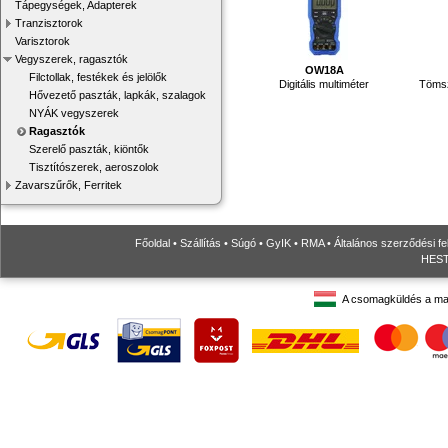
Tápegységek, Adapterek
Tranzisztorok
Varisztorok
Vegyszerek, ragasztók
OW18A
Filctollak, festékek és jelölők
Digitális multiméter
Tömsz
Hővezető paszták, lapkák, szalagok
NYÁK vegyszerek
Ragasztók
Szerelő paszták, kiöntők
Tisztítószerek, aeroszolok
Zavarszűrők, Ferritek
Főoldal
•
Szállítás
•
Súgó
•
GyIK
•
RMA
•
Általános szerződési fe
HESTO
A csomagküldés a ma