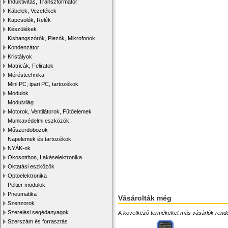
Induktivitás, Transzformátor
Kábelek, Vezetékek
Kapcsolók, Relék
Készülékek
Kishangszórók, Piezók, Mikrofonok
Kondenzátor
Kristályok
Matricák, Feliratok
Méréstechnika
Mini PC, ipari PC, tartozékok
Modulok
Modulvilág
Motorok, Ventilátorok, Fűtőelemek
Munkavédelmi eszközök
Műszerdobozok
Napelemek és tartozékok
NYÁK-ok
Okosotthon, Lakáselektronika
Oktatási eszközök
Optoelektronika
Peltier modulok
Pneumatika
Vásárolták még
Szenzorok
Szerelési segédanyagok
A következő termékeket más vásárlók rendelték
Szerszám és forrasztás