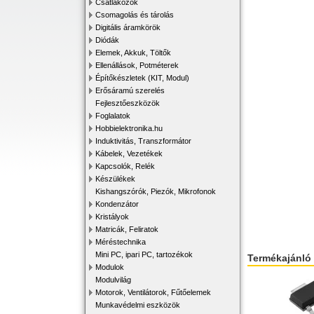
Csatlakozók
Csomagolás és tárolás
Digitális áramkörök
Diódák
Elemek, Akkuk, Töltők
Ellenállások, Potméterek
Építőkészletek (KIT, Modul)
Erősáramú szerelés
Fejlesztőeszközök
Foglalatok
Hobbielektronika.hu
Induktivitás, Transzformátor
Kábelek, Vezetékek
Kapcsolók, Relék
Készülékek
Kishangszórók, Piezók, Mikrofonok
Kondenzátor
Kristályok
Matricák, Feliratok
Méréstechnika
Mini PC, ipari PC, tartozékok
Termékajánló
Modulok
Modulvilág
Motorok, Ventilátorok, Fűtőelemek
Munkavédelmi eszközök