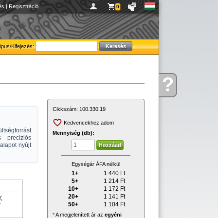
és
|
Regisztráció
0
ípus/Kifejezés:
?
Kérdése
van
Cikkszám:
100.330.19
Kedvencekhez adom
ültségforrást
Mennyiség (db):
s precíziós
lapot nyújt
Egységár ÁFA nélkül
1+
1 440
Ft
5+
1 214
Ft
10+
1 172
Ft
20+
1 141
Ft
,
50+
1 104
Ft
r
*
A megjelenített ár az
egyéni