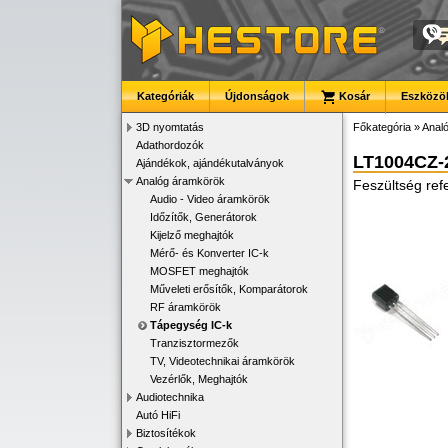
Kategóriák
Újdonságok
Kosár
Eszközök
3D nyomtatás
Főkategória
»
Anal
Adathordozók
LT1004CZ-
Ajándékok, ajándékutalványok
Analóg áramkörök
Feszültség ref
Audio - Video áramkörök
Időzítők, Generátorok
Kijelző meghajtók
Mérő- és Konverter IC-k
MOSFET meghajtók
Műveleti erősítők, Komparátorok
RF áramkörök
Tápegység IC-k
Tranzisztormezők
TV, Videotechnikai áramkörök
Vezérlők, Meghajtók
Audiotechnika
Autó HiFi
Biztosítékok