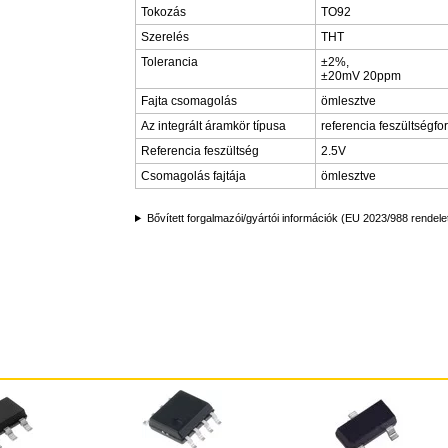
Tokozás
TO92
Szerelés
THT
Tolerancia
±2%,
±20mV 20ppm
Fajta csomagolás
ömlesztve
Az integrált áramkör típusa
referencia feszültségfo
Referencia feszültség
2.5V
Csomagolás fajtája
ömlesztve
Bővített forgalmazói/gyártói információk (EU 2023/988 rendele