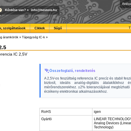
Belép
Kérdése van?
»
info@hestore.hu
T
, szolgáltatások
Cikkek
Súgó
óg áramkörök
»
Tápegység IC-k
»
2.5
erencia IC 2,5V
Összefoglaló, rendeltetés
A 2,5V-os feszültség referencia IC precíz és stabil fesz
biztosít, ideális analóg-digitális átalakítókhoz é
mérőrendszerekhez. ±2% toleranciájával megbízható a
érzékeny elektronikai alkalmazásokhoz.
RoHS
igen
Gyártó
LINEAR TECHNOLOGY
Analog Devices (Linea
Technology)