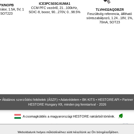
ICE3PCS03GXUMA1
PX/NOPB
CCM PFC vezérlő, 21...100kHz,
zátor, 1.5A, 5V, 1
TLVH432AQDBZR
SOIC-8, boost, 90...270V, 0...98.5%
, SOT223
Feszültség referencia, állítható
söntszabályozó, 1.24...18V, 1%,
70mA, SOT23
•
Általános szerződési feltételek (ÁSZF)
•
Adatvédelem
•
BK-KITS
•
HESTORE API
•
Partner
HESTORE Hungary Kft, minden jog fenntartva! - 2026
A csomagküldés a magyarországi HESTORE raktárból történik.
Weboldalunk helyes működéséhez sütit készítünk az Ön böngészőjében.