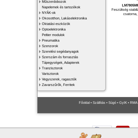
Műszerdobozok
LM7805M
Napelemek és tartozékok
Feszültség stabili
NYÁK-ok
csatorna
Okosotthon, Lakáselektronika
Oktatási eszközök
Optoelektronika
Peltier modulok
Pneumatika
Szenzorok
Szerelési segédanyagok
Szerszám és forrasztás
Tápegységek, Adapterek
Tranzisztorok
Varisztorok
Vegyszerek, ragasztók
Zavarszűrők, Ferritek
Főoldal
•
Szállítás
•
Súgó
•
GyIK
•
RMA