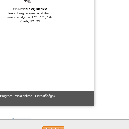
TLVH431NAMQDBZRR
Feszültség referencia, állítható
söntszabályozó, 1.24...14V, 1%,
70mA, SOT23
 Program
•
Visszahívás
•
Elérhetőségek