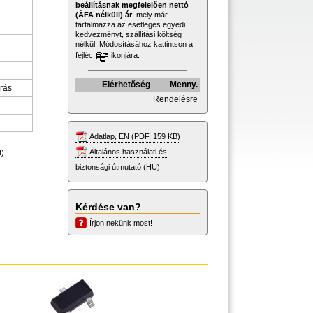
beállításnak megfelelően nettó
(ÁFA nélküli) ár
, mely már
tartalmazza az esetleges egyedi
kedvezményt, szállítási költség
nélkül. Módosításához kattintson a
fejléc
ikonjára.
Elérhetőség
Menny.
rrás
Rendelésre
Adatlap, EN (PDF, 159 KB)
Általános használati és
t)
biztonsági útmutató (HU)
Kérdése van?
Írjon nekünk most!