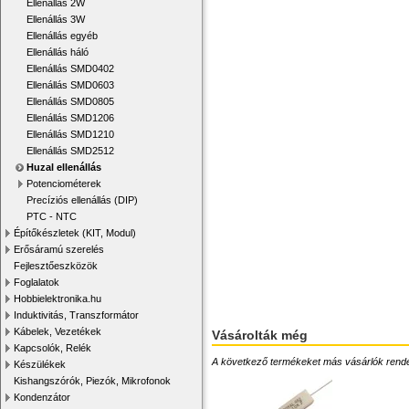
Ellenállás 2W
Ellenállás 3W
Ellenállás egyéb
Ellenállás háló
Ellenállás SMD0402
Ellenállás SMD0603
Ellenállás SMD0805
Ellenállás SMD1206
Ellenállás SMD1210
Ellenállás SMD2512
Huzal ellenállás
Potenciométerek
Precíziós ellenállás (DIP)
PTC - NTC
Építőkészletek (KIT, Modul)
Erősáramú szerelés
Fejlesztőeszközök
Foglalatok
Hobbielektronika.hu
Induktivitás, Transzformátor
Kábelek, Vezetékek
Vásárolták még
Kapcsolók, Relék
A következő termékeket más vásárlók rendelték
Készülékek
Kishangszórók, Piezók, Mikrofonok
Kondenzátor