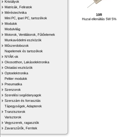
Kristályok
Matricák, Feliratok
Méréstechnika
10R
Mini PC, ipari PC, tartozékok
Huzal ellenállás 5W 5%
Modulok
Modulvilág
Motorok, Ventilátorok, Fűtőelemek
Munkavédelmi eszközök
Műszerdobozok
Napelemek és tartozékok
NYÁK-ok
Okosotthon, Lakáselektronika
Oktatási eszközök
Optoelektronika
Peltier modulok
Pneumatika
Szenzorok
Szerelési segédanyagok
Szerszám és forrasztás
Tápegységek, Adapterek
Tranzisztorok
Varisztorok
Vegyszerek, ragasztók
Zavarszűrők, Ferritek