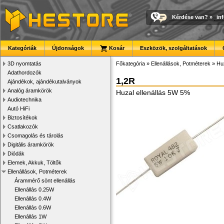
Kérdése van?
»
in
Kategóriák
Újdonságok
Kosár
Eszközök, szolgáltatások
3D nyomtatás
Főkategória
»
Ellenállások, Potméterek
»
Huz
Adathordozók
1,2R
Ajándékok, ajándékutalványok
Analóg áramkörök
Huzal ellenállás 5W 5%
Audiotechnika
Autó HiFi
Biztosítékok
Csatlakozók
Csomagolás és tárolás
Digitális áramkörök
Diódák
Elemek, Akkuk, Töltők
Ellenállások, Potméterek
Árammérő sönt ellenállás
Ellenállás 0.25W
Ellenállás 0.4W
Ellenállás 0.6W
Ellenállás 1W