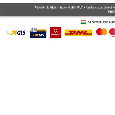
Főoldal
•
Szállítás
•
Súgó
•
GyIK
•
RMA
•
Általános szerződési fe
HESTO
A csomagküldés a ma