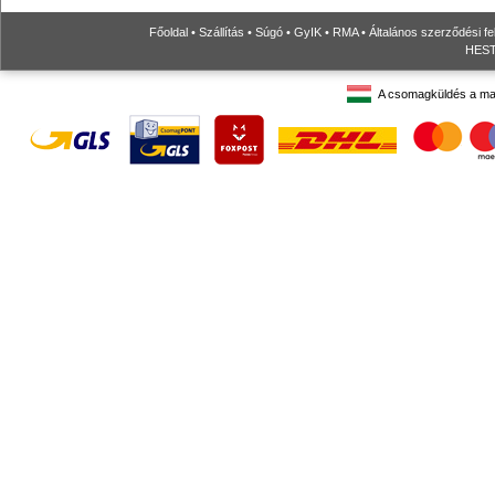
Főoldal
•
Szállítás
•
Súgó
•
GyIK
•
RMA
•
Általános szerződési fe
HESTO
A csomagküldés a ma