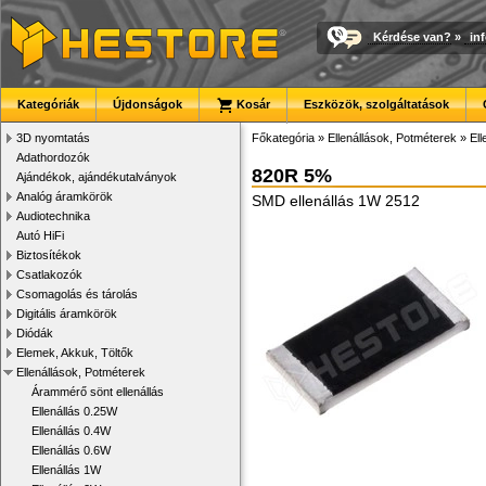
Kérdése van?
»
in
Kategóriák
Újdonságok
Kosár
Eszközök, szolgáltatások
3D nyomtatás
Főkategória
»
Ellenállások, Potméterek
»
El
Adathordozók
820R 5%
Ajándékok, ajándékutalványok
Analóg áramkörök
SMD ellenállás 1W 2512
Audiotechnika
Autó HiFi
Biztosítékok
Csatlakozók
Csomagolás és tárolás
Digitális áramkörök
Diódák
Elemek, Akkuk, Töltők
Ellenállások, Potméterek
Árammérő sönt ellenállás
Ellenállás 0.25W
Ellenállás 0.4W
Ellenállás 0.6W
Ellenállás 1W