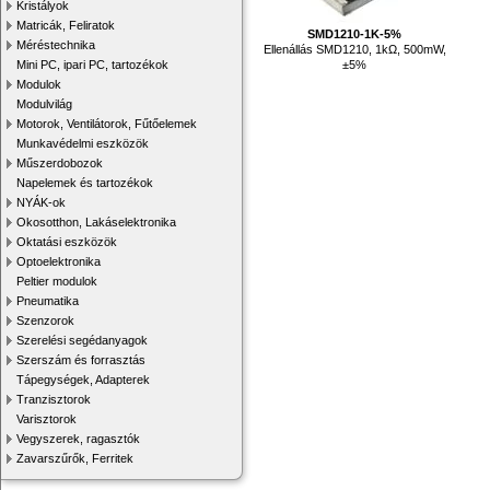
Kristályok
Matricák, Feliratok
SMD1210-1K-5%
Méréstechnika
Ellenállás SMD1210, 1kΩ, 500mW,
±5%
Mini PC, ipari PC, tartozékok
Modulok
Modulvilág
Motorok, Ventilátorok, Fűtőelemek
Munkavédelmi eszközök
Műszerdobozok
Napelemek és tartozékok
NYÁK-ok
Okosotthon, Lakáselektronika
Oktatási eszközök
Optoelektronika
Peltier modulok
Pneumatika
Szenzorok
Szerelési segédanyagok
Szerszám és forrasztás
Tápegységek, Adapterek
Tranzisztorok
Varisztorok
Vegyszerek, ragasztók
Zavarszűrők, Ferritek