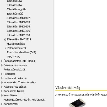
Ellenállás 2W
Ellenállás 3W
Ellenállás egyéb
Ellenállás háló
Ellenállás SMD0402
Ellenállás SMD0603
Ellenállás SMD0805
Ellenállás SMD1206
Ellenállás SMD1210
Ellenállás SMD2512
Huzal ellenállás
Potenciométerek
Precíziós ellenállás (DIP)
PTC - NTC
Építőkészletek (KIT, Modul)
Erősáramú szerelés
Fejlesztőeszközök
Foglalatok
Hobbielektronika.hu
Induktivitás, Transzformátor
Kábelek, Vezetékek
Vásárolták még
Kapcsolók, Relék
A következő termékeket más vásárlók rendelték
Készülékek
Kishangszórók, Piezók, Mikrofonok
Kondenzátor