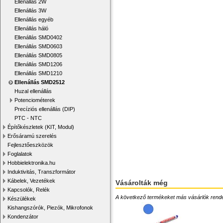
Ellenállás 2W
Ellenállás 3W
Ellenállás egyéb
Ellenállás háló
Ellenállás SMD0402
Ellenállás SMD0603
Ellenállás SMD0805
Ellenállás SMD1206
Ellenállás SMD1210
Ellenállás SMD2512
Huzal ellenállás
Potenciométerek
Precíziós ellenállás (DIP)
PTC - NTC
Építőkészletek (KIT, Modul)
Erősáramú szerelés
Fejlesztőeszközök
Foglalatok
Hobbielektronika.hu
Induktivitás, Transzformátor
Kábelek, Vezetékek
Vásárolták még
Kapcsolók, Relék
A következő termékeket más vásárlók rendelték
Készülékek
Kishangszórók, Piezók, Mikrofonok
Kondenzátor