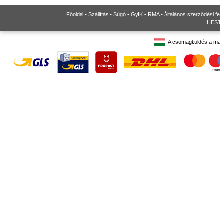
Főoldal
•
Szállítás
•
Súgó
•
GyIK
•
RMA
•
Általános szerződési fe
HESTO
A csomagküldés a ma