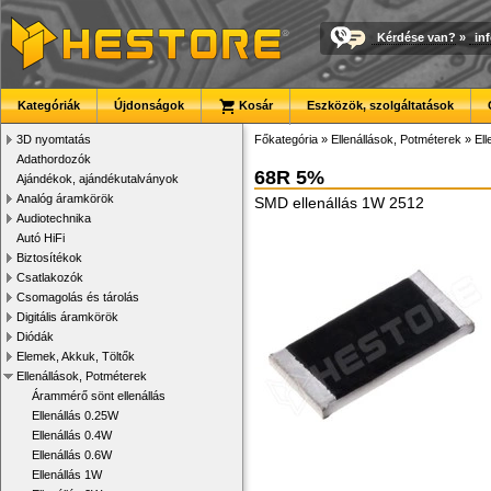
Kérdése van?
»
in
Kategóriák
Újdonságok
Kosár
Eszközök, szolgáltatások
3D nyomtatás
Főkategória
»
Ellenállások, Potméterek
»
El
Adathordozók
68R 5%
Ajándékok, ajándékutalványok
Analóg áramkörök
SMD ellenállás 1W 2512
Audiotechnika
Autó HiFi
Biztosítékok
Csatlakozók
Csomagolás és tárolás
Digitális áramkörök
Diódák
Elemek, Akkuk, Töltők
Ellenállások, Potméterek
Árammérő sönt ellenállás
Ellenállás 0.25W
Ellenállás 0.4W
Ellenállás 0.6W
Ellenállás 1W