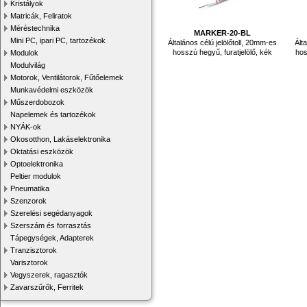
Kristályok
Matricák, Feliratok
Méréstechnika
MARKER-20-BL
Mini PC, ipari PC, tartozékok
Általános célú jelölőtoll, 20mm-es
Ált
hosszú hegyű, furatjelölő, kék
hos
Modulok
Modulvilág
Motorok, Ventilátorok, Fűtőelemek
Munkavédelmi eszközök
Műszerdobozok
Napelemek és tartozékok
NYÁK-ok
Okosotthon, Lakáselektronika
Oktatási eszközök
Optoelektronika
Peltier modulok
Pneumatika
Szenzorok
Szerelési segédanyagok
Szerszám és forrasztás
Tápegységek, Adapterek
Tranzisztorok
Varisztorok
Vegyszerek, ragasztók
Zavarszűrők, Ferritek