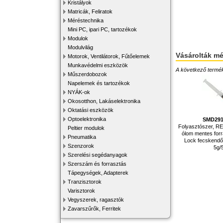
Kristályok
Matricák, Feliratok
Méréstechnika
Mini PC, ipari PC, tartozékok
Modulok
Modulvilág
Vásárolták m
Motorok, Ventilátorok, Fűtőelemek
Munkavédelmi eszközök
A következő terméke
Műszerdobozok
Napelemek és tartozékok
NYÁK-ok
Okosotthon, Lakáselektronika
Oktatási eszközök
Optoelektronika
SMD29
Folyasztószer, REL
Peltier modulok
ólom mentes forr
Pneumatika
Lock fecskendő,
Szenzorok
5g/
Szerelési segédanyagok
Szerszám és forrasztás
Tápegységek, Adapterek
Tranzisztorok
Varisztorok
Vegyszerek, ragasztók
Zavarszűrők, Ferritek