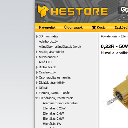
Kategóriák
Újdonságok
Kosár
Eszközök
3D nyomtatás
Főkategória
»
Ellen
Adathordozók
0,33R - 50
Ajándékok, ajándékutalványok
Analóg áramkörök
Huzal ellenállá
Audiotechnika
Autó HiFi
Biztosítékok
Csatlakozók
Csomagolás és tárolás
Digitális áramkörök
Diódák
Elemek, Akkuk, Töltők
Ellenállások, Potméterek
Árammérő sönt ellenállás
Ellenállás 0.25W
Ellenállás 0.4W
Ellenállás 0.6W
Ellenállás 1W