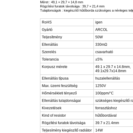
Méret : 49,1 × 29,7 × 14,8 mm
Rögzítési furatok távolsága : 39,7 × 21,4 mm
Tulajdonságok : kiegészítő hűtőborda szükséges a névleges tel
RoHS
igen
Gyártó
ARCOL
Teljesítmény
50W
Ellenállás
330mΩ
Szerelés
csavarható
Tolerancia
±5%
Korpusz mérete
49.1 x 29.7 x 14.8mm,
49.1x29.7x14.8mm
Ellenállás típusa
huzalellenállás
Max. üzemi feszültség
1250V
Hőmérsékleti tényező
100ppm/°C
Ellenállás tulajdonságai
szükséges kiegészítő r
Kivezetések
forrasztáshoz
Kind of resistor
hűtőbordával
Rögzítési furatok távolsága
39.7 x 21.4mm
Teljesímény kiegészítő radiátor
14W