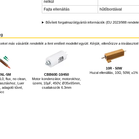
nélkül
Fajta ellenállás
hűtőbordával
Bővített forgalmazói/gyártói információk (EU 2023/988 rendele
ég
ket más vásárlók rendelték a fent említett modellel együtt. Kérjük, ellenőrizze a kiválasztott
10R - 50W
Huzal ellenállás, 10Ω, 50W, ±1%
1NL-5M
CBB60E-10/450
0, flux, no clean,
Motor kondenzátor, motorokhoz,
asztáshoz, Luer
üzemi, 10µF, 450V, Ø35x65mm,
 adagoló tűvel,
csatlakozók 6.3mm
5cc