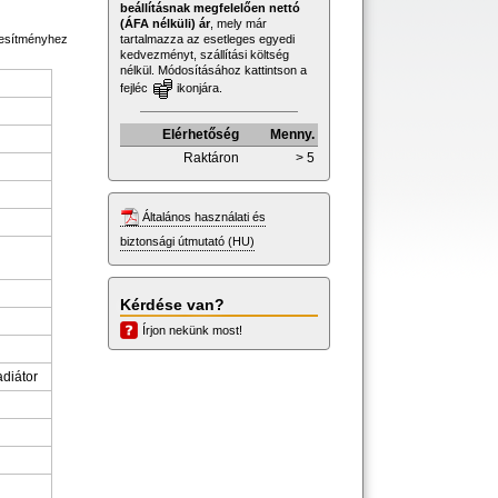
beállításnak megfelelően nettó
(ÁFA nélküli) ár
, mely már
tartalmazza az esetleges egyedi
jesítményhez
kedvezményt, szállítási költség
nélkül. Módosításához kattintson a
fejléc
ikonjára.
Elérhetőség
Menny.
Raktáron
> 5
Általános használati és
biztonsági útmutató (HU)
Kérdése van?
Írjon nekünk most!
adiátor