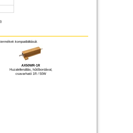
t)
 termékek kompatibilitását.
AX50WR-1R
Huzalellenállás, hűtőbordával,
csavarható 1R / 50W