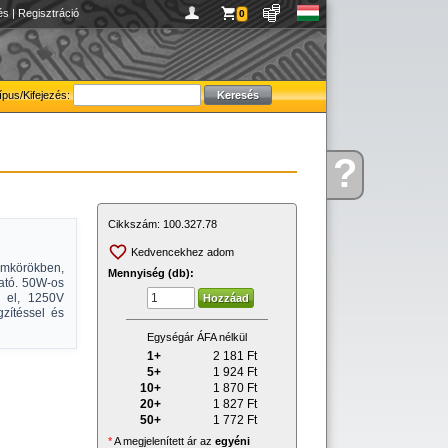
és
|
Regisztráció
0
ípus/Kifejezés:
?
Kérdése
van
Cikkszám:
100.327.78
Kedvencekhez adom
amkörökben,
Mennyiség (db):
ható. 50W-os
i el, 1250V
gzítéssel és
Egységár ÁFA nélkül
1+
2 181
Ft
5+
1 924
Ft
10+
1 870
Ft
20+
1 827
Ft
50+
1 772
Ft
*
A megjelenített ár az
egyéni