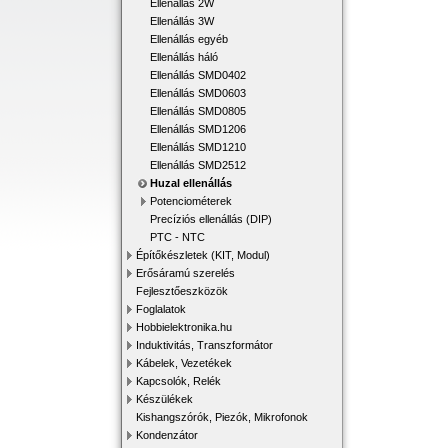
Ellenállás 2W
Ellenállás 3W
Ellenállás egyéb
Ellenállás háló
Ellenállás SMD0402
Ellenállás SMD0603
Ellenállás SMD0805
Ellenállás SMD1206
Ellenállás SMD1210
Ellenállás SMD2512
Huzal ellenállás
Potenciométerek
Precíziós ellenállás (DIP)
PTC - NTC
Építőkészletek (KIT, Modul)
Erősáramú szerelés
Fejlesztőeszközök
Foglalatok
Hobbielektronika.hu
Induktivitás, Transzformátor
Kábelek, Vezetékek
Kapcsolók, Relék
Készülékek
Kishangszórók, Piezók, Mikrofonok
Kondenzátor