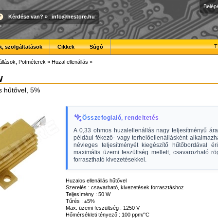
Belép
Kérdése van?
»
info@hestore.hu
T
, szolgáltatások
Cikkek
Súgó
állások, Potméterek
»
Huzal ellenállás
»
W
s hűtővel, 5%
Összefoglaló, rendeltetés
A 0,33 ohmos huzalellenállás nagy teljesítményű ár
például fékező- vagy terhelőellenállásként alkalmaz
névleges teljesítményét kiegészítő hűtőbordával ér
maximális üzemi feszültség mellett, csavarozható rö
forrasztható kivezetésekkel.
Huzalos ellenállás hűtővel
Szerelés : csavarható, kivezetések forrasztáshoz
Teljesímény : 50 W
Tűrés : ±5%
Max. üzemi feszültség : 1250 V
Hőmérsékleti tényező : 100 ppm/°C