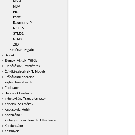
MS51
MSP
PIC
PY32
Raspberry Pi
RISC-V
STM32
STM8
Z80
Perifériák, Egyéb
Diódák
Elemek, Akkuk, Töltők
Ellenállások, Potméterek
Építőkészletek (KIT, Modul)
Erősáramú szerelés
Fejlesztőeszközök
Foglalatok
Hobbielektronika.hu
Induktivitás, Transzformátor
Kábelek, Vezetékek
Kapcsolók, Relék
Készülékek
Kishangszórók, Piezók, Mikrofonok
Kondenzátor
Kristályok