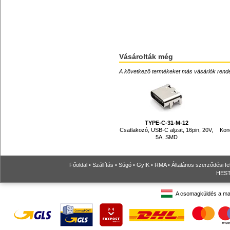
Vásárolták még
A következő termékeket más vásárlók rendelték
TYPE-C-31-M-12
Csatlakozó, USB-C aljzat, 16pin, 20V,
Kon
5A, SMD
Főoldal
•
Szállítás
•
Súgó
•
GyIK
•
RMA
•
Általános szerződési fe
HESTO
A csomagküldés a ma