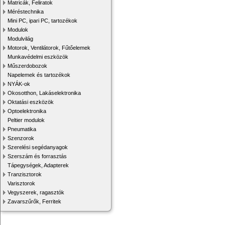
Matricák, Feliratok
Méréstechnika
Mini PC, ipari PC, tartozékok
Modulok
Modulvilág
Motorok, Ventilátorok, Fűtőelemek
Munkavédelmi eszközök
Műszerdobozok
Napelemek és tartozékok
NYÁK-ok
Okosotthon, Lakáselektronika
Oktatási eszközök
Optoelektronika
Peltier modulok
Pneumatika
Szenzorok
Szerelési segédanyagok
Szerszám és forrasztás
Tápegységek, Adapterek
Tranzisztorok
Varisztorok
Vegyszerek, ragasztók
Zavarszűrők, Ferritek