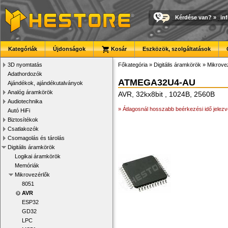
Kérdése van?
»
in
Kategóriák
Újdonságok
Kosár
Eszközök, szolgáltatások
3D nyomtatás
Főkategória
»
Digitális áramkörök
»
Mikrove
Adathordozók
ATMEGA32U4-AU
Ajándékok, ajándékutalványok
Analóg áramkörök
AVR, 32kx8bit , 1024B, 2560B
Audiotechnika
» Átlagosnál hosszabb beérkezési idő jelezv
Autó HiFi
Biztosítékok
Csatlakozók
Csomagolás és tárolás
Digitális áramkörök
Logikai áramkörök
Memóriák
Mikrovezérlők
8051
AVR
ESP32
GD32
LPC